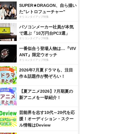
SUPER★DRAGON、自ら描い
た”レトロフューチャー”
オリコンタイアップ特集
パソコンメーカー社員が本気
で選ぶ「10万円台PC3選」
オリコンタイアップ特集
一番似合う登場人物は…『VIV
ANT』限定ウオッチ
オリコンタイアップ特集
2026年7月夏ドラマも、注目
作＆話題作が勢ぞろい！
【夏アニメ2026】7月期夏の
新アニメを一挙紹介！
芸能界を志す10代～20代を応
援！オーディション・スクー
ル情報はDeview