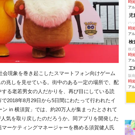
時給
アル
児
ハ
時給
アル
検
株
時給
アル
工
。社会現象を巻き起こしたスマートフォン向けゲーム
阪
時給
ムの兆しを見せている。街中のある一定の場所で、配
アル
中する老若男女の人だかりを、再び目にしている読
2018年8月29日から5日間にわたって行われたイ
ーン in 横須賀」では、約20万人が集まったとされて
び人気を取り戻したのだろうか。同アプリを開発した
括マーケティングマネージャーを務める須賀健人氏