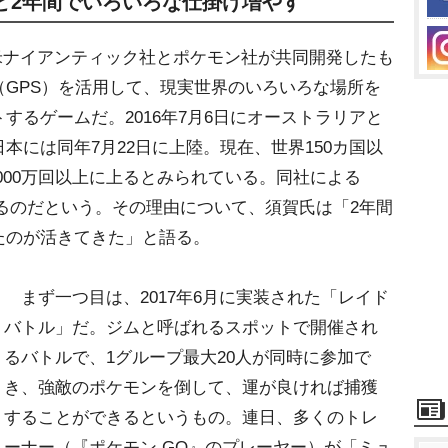
ど2年間でいろいろな仕掛け増やす
米ナイアンティック社とポケモン社が共同開発したも
GPS）を活用して、現実世界のいろいろな場所を
するゲームだ。2016年7月6日にオーストラリアと
本には同年7月22日に上陸。現在、世界150カ国以
5000万回以上に上るとみられている。同社による
るのだという。その理由について、須賀氏は「2年間
たのが活きてきた」と語る。
まず一つ目は、2017年6月に実装された「レイド
バトル」だ。ジムと呼ばれるスポットで開催され
るバトルで、1グループ最大20人が同時に参加で
き、強敵のポケモンを倒して、運が良ければ捕獲
することができるというもの。連日、多くのトレ
ーナー（『ポケモン GO』のプレーヤー）が「ミュ