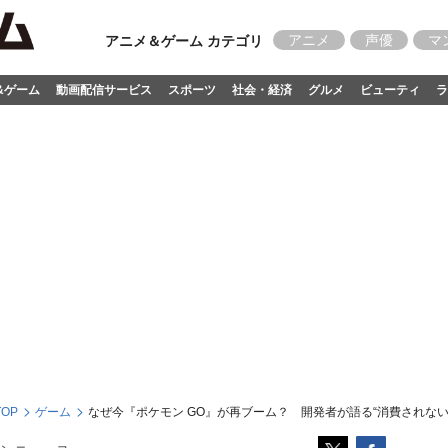
アニメ
声優
マ
アニメ＆ゲーム カテゴリ
&ゲーム
動画配信サービス
スポーツ
社会・経済
グルメ
ビューティ
ラ
OP
ゲーム
なぜ今『ポケモン GO』が再ブーム？ 開発者が語る“消費されない