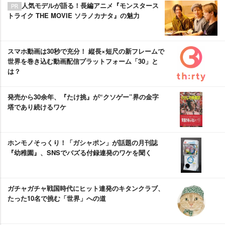
人気モデルが語る！長編アニメ『モンスタース
トライク THE MOVIE ソラノカナタ』の魅力
スマホ動画は30秒で充分！ 縦長×短尺の新フレームで
世界を巻き込む動画配信プラットフォーム「30」と
は？
発売から30余年、『たけ挑』が“クソゲー”界の金字
塔であり続けるワケ
ホンモノそっくり！「ガシャポン」が話題の月刊誌
『幼稚園』、SNSでバズる付録連発のワケを聞く
ガチャガチャ戦国時代にヒット連発のキタンクラブ、
たった10名で挑む「世界」への道