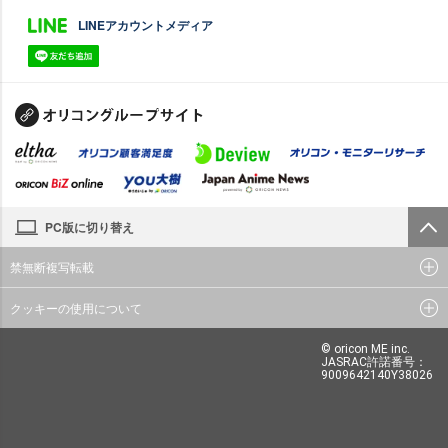
LINEアカウントメディア
PC版に切り替え
禁無断複写転載
クッキーの使用について
© oricon ME inc.
JASRAC許諾番号：
9009642140Y38026