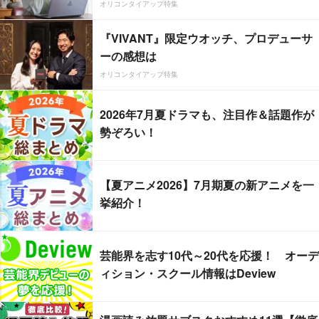
オリコンタイアップ特集
『VIVANT』限定ウオッチ、プロデューサ
ーの感想は
オリコンタイアップ特集
2026年7月夏ドラマも、注目作＆話題作が
勢ぞろい！
【夏アニメ2026】7月期夏の新アニメを一
挙紹介！
芸能界を志す10代～20代を応援！ オーデ
ィション・スクール情報はDeview