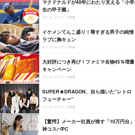
マクドナルドが40年にわたり支える「小学
生の甲子園」
オリコンタイアップ特集
イケメンてんこ盛り！尊すぎる男子の純情
ラブに胸キュン
オリコンタイアップ特集
大好評につき再び！ファミマ名物45％増量
キャンペーン
オリコンタイアップ特集
SUPER★DRAGON、自ら描いた”レトロ
フューチャー”
オリコンタイアップ特集
【驚愕】メーカー社員が推す「10万円台」
神コスパPC