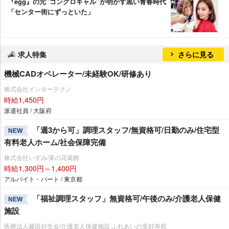
『egg』の元”ゴングロギャル”が明かす黒い青春時代
「センター街にずっといた」
求人特集
さらに見る
機械CADオペレーター/未経験OK/研修あり
株式会社インターテクノ
時給1,450円
派遣社員 / 大阪府
「週3から可」調理スタッフ/無資格可/日勤のみ/住宅型
NEW
有料老人ホーム/社会保障完備
株式会社いずみ/菜の花葛飾
時給1,300円～1,400円
アルバイト・パート / 東京都
「福祉調理スタッフ」無資格可/午後のみ/介護老人保健
NEW
施設
医療法人藤田好生会/介護老人保健施設 ふれあいの里好寿苑