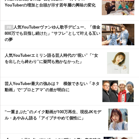
YouTuberの増加と台頭が示す若年層の興味の変化
人気YouTuberヴァンゆん歌手デビュー、「借金
800万でも目指し続けた」“サフレ”として叶える互い
の夢
人気YouTuberエミリン語る芸人時代の“呪い”「“女
を出したら終わり”に疑問も抱かなかった」
芸人YouTuber最大の強みは？ 模倣できない「ネタ
動画」で“プロとアマ”の差が明白に
“一重まぶた”のメイク動画が100万再生、現役JKモデ
ル・あやみん語る「アイプチやめて個性に」