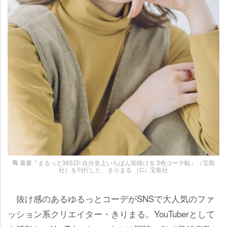
著書『まるっと365日! 自分史上いちばん垢抜ける 3色コーデ帖』（宝島
社）を刊行した、きりまる （C）宝島社
抜け感のあるゆるっとコーデがSNSで大人気のファ
ッション系クリエイター・きりまる。YouTuberとして