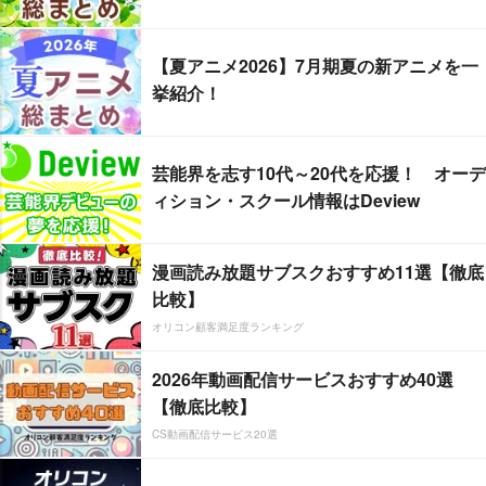
【夏アニメ2026】7月期夏の新アニメを一
挙紹介！
芸能界を志す10代～20代を応援！ オーデ
ィション・スクール情報はDeview
漫画読み放題サブスクおすすめ11選【徹底
比較】
オリコン顧客満足度ランキング
2026年動画配信サービスおすすめ40選
【徹底比較】
CS動画配信サービス20選