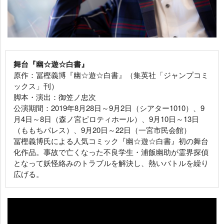
舞台『幽☆遊☆白書』
原作：冨樫義博『幽☆遊☆白書』（集英社「ジャンプコミ
ックス」刊）
脚本・演出：御笠ノ忠次
公演期間：2019年8月28日～9月2日（シアター1010）、9
月4日～8日（森ノ宮ピロティホール）、9月10日～13日
（ももちパレス）、9月20日～22日（一宮市民会館）
冨樫義博氏による人気コミック『幽☆遊☆白書』初の舞台
化作品。事故で亡くなった不良学生・浦飯幽助が霊界探偵
となって妖怪絡みのトラブルを解決し、熱いバトルを繰り
広げる。