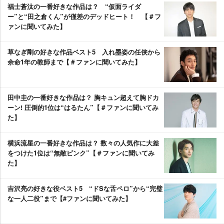
福士蒼汰の一番好きな作品は？ “仮面ライダ
ー”と“田之倉くん”が僅差のデッドヒート！ 【＃フ
ァンに聞いてみた】
草なぎ剛の好きな作品ベスト5 入れ墨姿の任侠から
余命1年の教師まで【＃ファンに聞いてみた】
田中圭の一番好きな作品は？ 胸キュン超えて胸ドカ
ーン! 圧倒的1位は“はるたん”【＃ファンに聞いてみ
た】
横浜流星の一番好きな作品は？ 数々の人気作に大差
をつけた1位は“無敵ピンク”【＃ファンに聞いてみ
た】
吉沢亮の好きな役ベスト5 “ドSな舌ペロ”から“完璧
な一人二役”まで【#ファンに聞いてみた】