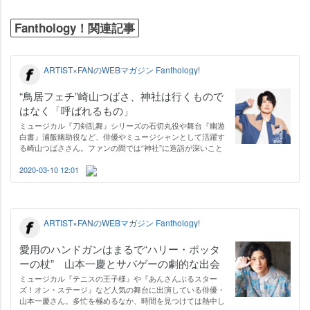
Fanthology！関連記事
ARTIST×FANのWEBマガジン Fanthology!
“鳥居フェチ”崎山つばさ、神社は行くもので
はなく「呼ばれるもの」
ミュージカル『刀剣乱舞』シリーズの石切丸役や舞台『幽遊
白書』浦飯幽助役など、俳優やミュージシャンとして活躍す
る崎山つばささん。ファンの間では“神社”に造詣が深いこと
で知られており、好きすぎて「神社検定」に挑戦したり、御
朱印帳を入れる袋などのオリジナルグッズを作ってしまうほ
2020-03-10 12:01
ど。崎山さんをそこまで虜にす…
ARTIST×FANのWEBマガジン Fanthology!
愛用のハンドガンはまるで“ハリー・ポッタ
ーの杖” 山本一慶とサバゲーの劇的な出会
い
ミュージカル『テニスの王子様』や『あんさんぶるスター
ズ！オン・ステージ』など人気の舞台に出演している俳優・
山本一慶さん。多忙を極めるなか、時間を見つけては熱中し