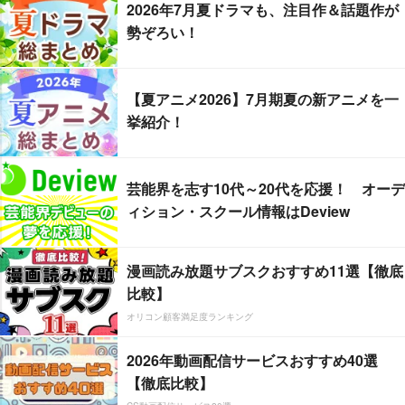
2026年7月夏ドラマも、注目作＆話題作が
勢ぞろい！
【夏アニメ2026】7月期夏の新アニメを一
挙紹介！
芸能界を志す10代～20代を応援！ オーデ
ィション・スクール情報はDeview
漫画読み放題サブスクおすすめ11選【徹底
比較】
オリコン顧客満足度ランキング
2026年動画配信サービスおすすめ40選
【徹底比較】