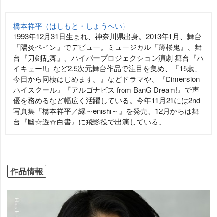
橋本祥平（はしもと・しょうへい）
1993年12月31日生まれ、神奈川県出身。2013年1月、舞台
『陽炎ペイン』でデビュー。ミュージカル『薄桜鬼』、舞
台『刀剣乱舞』、ハイパープロジェクション演劇 舞台『ハ
イキュー!!』など2.5次元舞台作品で注目を集め、『15歳、
今日から同棲はじめます。』などドラマや、『Dimension
ハイスクール』『アルゴナビス from BanG Dream!』で声
優を務めるなど幅広く活躍している。今年11月21には2nd
写真集『橋本祥平／縁～enishi～』を発売、12月からは舞
台『幽☆遊☆白書』に飛影役で出演している。
作品情報