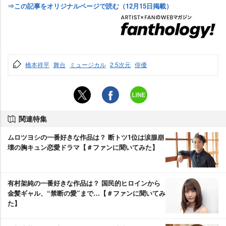
⇒この記事をオリジナルページで読む（12月15日掲載）
橋本祥平
舞台
ミュージカル
2.5次元
俳優
関連特集
ムロツヨシの一番好きな作品は？ 断トツ1位は涙腺崩
壊の胸キュン恋愛ドラマ【＃ファンに聞いてみた】
有村架純の一番好きな作品は？ 国民的ヒロインから
金髪ギャル、“禁断の愛”まで…【＃ファンに聞いてみ
た】