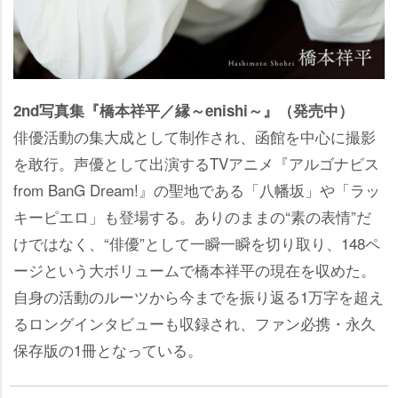
2nd写真集『橋本祥平／縁～enishi～』（発売中）
俳優活動の集大成として制作され、函館を中心に撮影
を敢行。声優として出演するTVアニメ『アルゴナビス
from BanG Dream!』の聖地である「八幡坂」や「ラッ
キーピエロ」も登場する。ありのままの“素の表情”だ
けではなく、“俳優”として一瞬一瞬を切り取り、148ペ
ージという大ボリュームで橋本祥平の現在を収めた。
自身の活動のルーツから今までを振り返る1万字を超え
るロングインタビューも収録され、ファン必携・永久
保存版の1冊となっている。