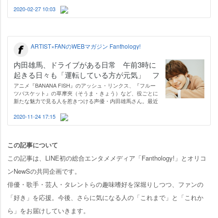
ているのが「サバイバルゲーム（＝サバゲー）」。サバゲー
は“武器”を用いて戦うため、「粗野で怖い」といったイメー
2020-02-27 10:03
ジも持たれがちですが、実は戦略…
ARTIST×FANのWEBマガジン Fanthology!
内田雄馬、ドライブがある日常 午前3時に
起きる日々も「運転している方が元気」 フ
ァンのお悩み相談にも回答
アニメ『BANANA FISH』のアッシュ・リンクス、『フルー
ツバスケット』の草摩夾（そうま・きょう）など、役ごとに
新たな魅力で見る人を惹きつける声優・内田雄馬さん。最近
では朝の情報番組『あさチャン！』（TBS系 月～金 前6：00
～8：00）でナレーターに挑戦するなど、ますます活躍の場
2020-11-24 17:15
を広げていますが、忙しい内田さん…
この記事について
この記事は、LINE初の総合エンタメメディア「Fanthology!」とオリコ
ンNewSの共同企画です。
俳優・歌手・芸人・タレントらの趣味嗜好を深堀りしつつ、ファンの
「好き」を応援。今後、さらに気になる人の「これまで」と「これか
ら」をお届けしていきます。