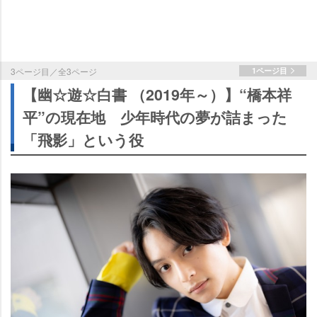
3ページ目／全3ページ
1ページ目
【幽☆遊☆白書 （2019年～）】“橋本祥
平”の現在地 少年時代の夢が詰まった
「飛影」という役