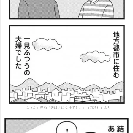
「ふうふ」漫画『夫は実は女性でした』（講談社）より