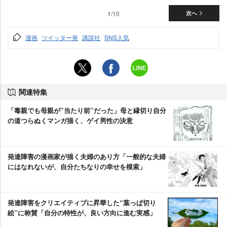
1/10
次へ
漫画
ツイッター発
講談社
SNS人気
関連特集
「毒親でも母親が”当たり前”だった」母と縁切り自分
の道つらぬくマンガ描く、ゲイ男性の決意
発達障害の漫画家が描く夫婦のあり方「一般的な夫婦
にはなれないが、自分たちなりの幸せを模索」
発達障害をクリエイティブに昇華した“葉っぱ切り
絵”に称賛「自分の特性が、良い方向に進む実感」