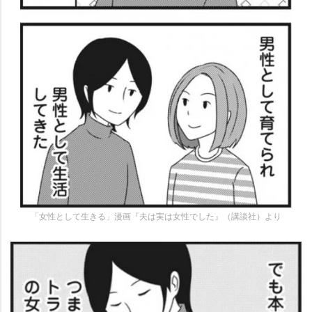
「女性として生きる」漫画『夫は実は女性でした』（講談社）より