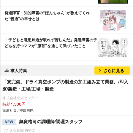
発達障害・知的障害の“ぽんちゃん”が教えてくれ
た“普通”の幸せとは
「子どもと意思疎通が取れず苦しんだ」発達障害の子
どもを持つママが“療育”を通して気づいたこと
求人特集
さらに見る
「寮完備」ドライ真空ポンプの製造の加工組み立て業務。/即入
寮/製造・工場/工場・製造
株式会社京栄センター
時給1,300円
派遣社員 / 神奈川県
無資格可の調理師/調理スタッフ
NEW
げんき保育園 吉野園