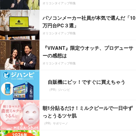
オリコンタイアップ特集
パソコンメーカー社員が本気で選んだ「10
万円台PC３選」
オリコンタイアップ特集
『VIVANT』限定ウオッチ、プロデューサ
ーの感想は
オリコンタイアップ特集
自販機にピッ！ですぐに買えちゃう
（PR）ジハンピ
朝1分貼るだけ！ミルクピールで一日中ず
っとうるツヤ肌
（PR）サボリーノ