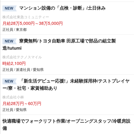
マンション設備の「点検・診断」/土日休み
NEW
株式会社東急コミュニティー
月給28万5,000円～38万5,000円
正社員 / 東京都
寮費無料/トヨタ自動車 田原工場で部品の組立製
NEW
造/tutumi
株式会社テクノスマイル
時給2,100円
正社員 / 派遣社員 / 愛知県
「新生活デビュー応援!」未経験採用枠/テストプレイヤ
NEW
ー/寮・社宅・家賃補助あり
株式会社小林
月給28万円～60万円
正社員 / 愛知県
快適職場でフォークリフト作業/オープニングスタッフ/冷暖房設
備