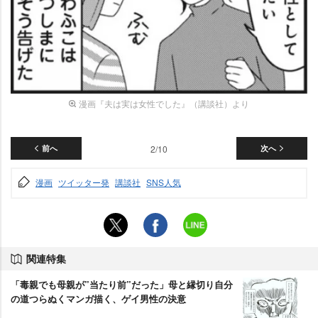
漫画『夫は実は女性でした』（講談社）より
前へ
2/10
次へ
漫画
ツイッター発
講談社
SNS人気
関連特集
「毒親でも母親が”当たり前”だった」母と縁切り自分
の道つらぬくマンガ描く、ゲイ男性の決意