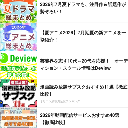
2026年7月夏ドラマも、注目作＆話題作が
勢ぞろい！
【夏アニメ2026】7月期夏の新アニメを一
挙紹介！
芸能界を志す10代～20代を応援！ オーデ
ィション・スクール情報はDeview
漫画読み放題サブスクおすすめ11選【徹底
比較】
オリコン顧客満足度ランキング
2026年動画配信サービスおすすめ40選
【徹底比較】