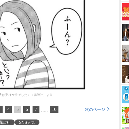
夫は実は女性でした』（講談社）より
3
4
5
6
7
10
次のページ
講談社
SNS人気