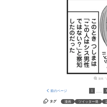
漫画『
1
前のページ
タグ
漫画
ツイッター発