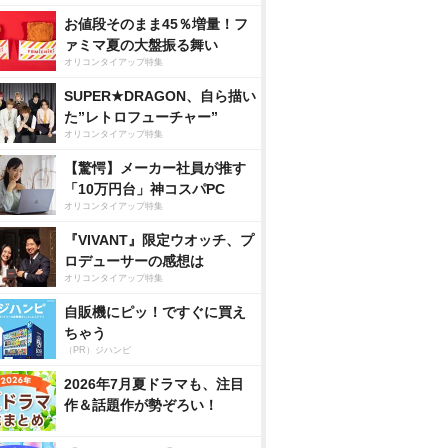
お値段そのまま45％増量！フ
ァミマ夏の大盤振る舞い
オリコンタイアップ特集
SUPER★DRAGON、自ら描い
た”レトロフューチャー”
オリコンタイアップ特集
【驚愕】メーカー社員が推す
「10万円台」神コスパPC
オリコンタイアップ特集
『VIVANT』限定ウオッチ、プ
ロデューサーの感想は
オリコンタイアップ特集
自販機にピッ！ですぐに買え
ちゃう
（PR）ジハンピ
2026年7月夏ドラマも、注目
作＆話題作が勢ぞろい！