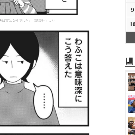
9
夫は実は女性でした』（講談社）より
1