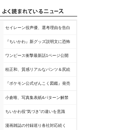
セイレーン役声優、選考理由を告白
『ちいかわ』新グッズ説明文に恐怖
ワンピース衝撃最新話1ページ公開
桂正和、質感リアルなパンツ＆尻絵
『ポケモン公式ぜんこく図鑑』発売
小倉唯、写真集表紙4パターン解禁
ちいかわ役“気づき”の違いを意識
漫画雑誌の付録巡り各社対応続く