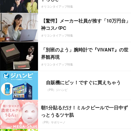
オリコンタイアップ特集
【驚愕】メーカー社員が推す「10万円台」
神コスパPC
オリコンタイアップ特集
「別班のよう」腕時計で『VIVANT』の世
界観再現
オリコンタイアップ特集
自販機にピッ！ですぐに買えちゃう
（PR）ジハンピ
朝1分貼るだけ！ミルクピールで一日中ず
っとうるツヤ肌
（PR）サボリーノ