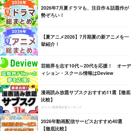
2026年7月夏ドラマも、注目作＆話題作が
勢ぞろい！
【夏アニメ2026】7月期夏の新アニメを一
挙紹介！
芸能界を志す10代～20代を応援！ オーデ
ィション・スクール情報はDeview
漫画読み放題サブスクおすすめ11選【徹底
比較】
オリコン顧客満足度ランキング
2026年動画配信サービスおすすめ40選
【徹底比較】