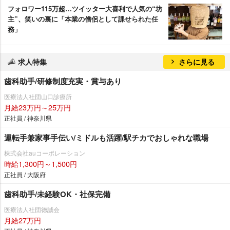
フォロワー115万超…ツイッター大喜利で人気の“坊
主”、笑いの裏に「本業の僧侶として課せられた任
務」
求人特集
さらに見る
歯科助手/研修制度充実・賞与あり
医療法人社団山口診療所
月給23万円～25万円
正社員 / 神奈川県
運転手兼家事手伝い/ミドルも活躍/駅チカでおしゃれな職場
株式会社auコーポレーション
時給1,300円～1,500円
正社員 / 大阪府
歯科助手/未経験OK・社保完備
医療法人社団徳誠会
月給27万円