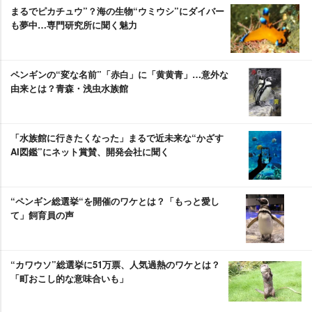
まるでピカチュウ”？海の生物“ウミウシ”にダイバー
も夢中…専門研究所に聞く魅力
ペンギンの“変な名前”「赤白」に「黄黄青」…意外な
由来とは？青森・浅虫水族館
「水族館に行きたくなった」まるで近未来な“かざす
AI図鑑”にネット賞賛、開発会社に聞く
“ペンギン総選挙“を開催のワケとは？「もっと愛し
て」飼育員の声
“カワウソ”総選挙に51万票、人気過熱のワケとは？
「町おこし的な意味合いも」