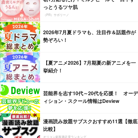
っとうるツヤ肌
（PR）サボリーノ
2026年7月夏ドラマも、注目作＆話題作が
勢ぞろい！
【夏アニメ2026】7月期夏の新アニメを一
挙紹介！
芸能界を志す10代～20代を応援！ オーデ
ィション・スクール情報はDeview
漫画読み放題サブスクおすすめ11選【徹底
比較】
オリコン顧客満足度ランキング