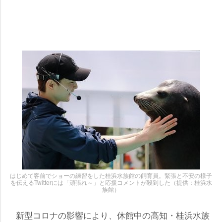
はじめて客前でショーの練習をした桂浜水族館の飼育員。緊張と不安の様子
を伝えるTwitterには「頑張れ～」と応援コメントが殺到した（提供：桂浜水
族館）
新型コロナの影響により、休館中の高知・桂浜水族