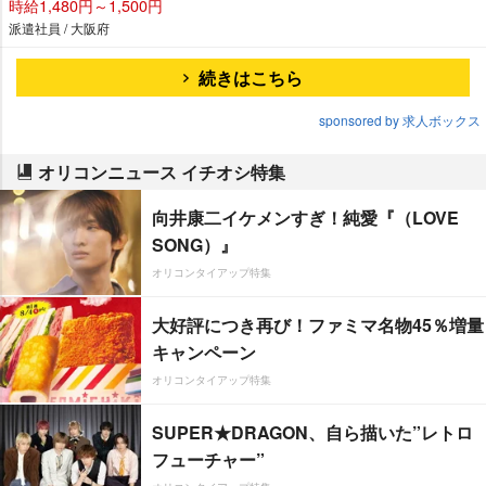
時給1,480円～1,500円
派遣社員 / 大阪府
続きはこちら
sponsored by 求人ボックス
オリコンニュース イチオシ特集
向井康二イケメンすぎ！純愛『（LOVE
SONG）』
オリコンタイアップ特集
大好評につき再び！ファミマ名物45％増量
キャンペーン
オリコンタイアップ特集
SUPER★DRAGON、自ら描いた”レトロ
フューチャー”