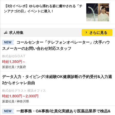
【3分イベレポ】ゆらゆら揺れる姿に癒やされる「チ
ンアナゴの日」イベントに潜入！
求人特集
さらに見る
コールセンター「テレフォンオペレーター」/大手ハウ
NEW
スメーカーのお問い合わせ対応スタッフ
株式会社G.O.A.T
時給1,350円～
派遣社員 / 大阪府
データ入力・タイピング/未経験OK健康診断の予約受付&入力週
2からオシャレ自由
株式会社グラスト 横浜オフィス
時給1,800円～2,000円
派遣社員 / 神奈川県
一般事務・OA事務/社員化実績あり医薬品業界で検品&
NEW