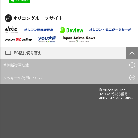
PC版に切り替え
禁無断複写転載
クッキーの使用について
© oricon ME inc.
JASRAC許諾番号：
9009642140Y38026