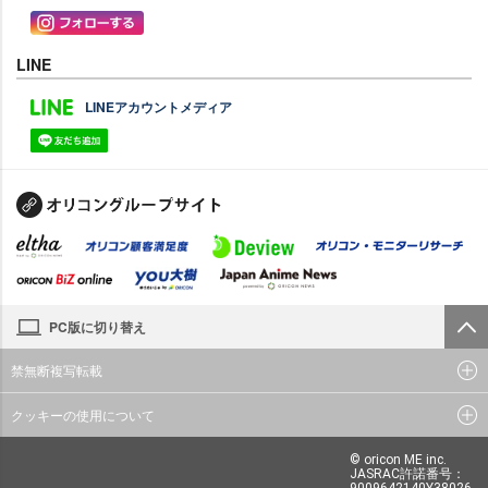
LINE
LINEアカウントメディア
PC版に切り替え
禁無断複写転載
クッキーの使用について
© oricon ME inc.
JASRAC許諾番号：
9009642140Y38026