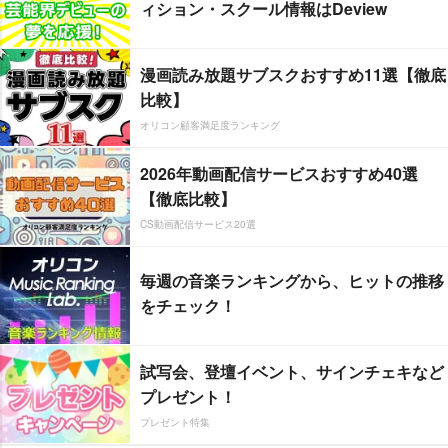
ィション・スクール情報はDeview
漫画読み放題サブスクおすすめ11選【徹底
比較】
オリコン顧客満足度ランキング
2026年動画配信サービスおすすめ40選
【徹底比較】
CS動画配信サービス20選
毎週の音楽ランキングから、ヒットの推移
をチェック！
試写会、登壇イベント、サインチェキなど
プレゼント！
プレゼント特集