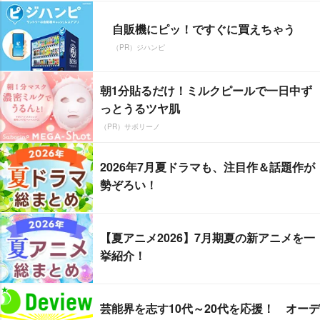
自販機にピッ！ですぐに買えちゃう
（PR）ジハンピ
朝1分貼るだけ！ミルクピールで一日中ず
っとうるツヤ肌
（PR）サボリーノ
2026年7月夏ドラマも、注目作＆話題作が
勢ぞろい！
【夏アニメ2026】7月期夏の新アニメを一
挙紹介！
芸能界を志す10代～20代を応援！ オーデ