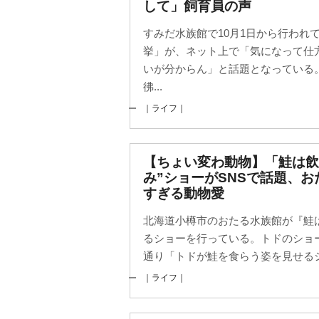
して」飼育員の声
すみだ水族館で10月1日から行われて
挙」が、ネット上で「気になって仕
いが分からん」と話題となっている
彿...
｜ライフ｜
【ちょい変わ動物】「鮭は飲
み”ショーがSNSで話題、
すぎる動物愛
北海道小樽市のおたる水族館が『鮭
るショーを行っている。トドのショ
通り「トドが鮭を食らう姿を見せるシ
｜ライフ｜