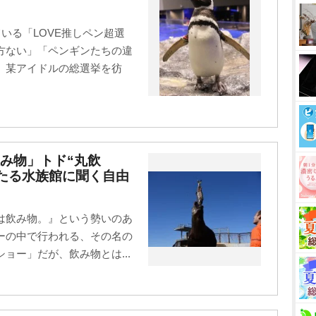
いる「LOVE推しペン超選
方ない」「ペンギンたちの違
。某アイドルの総選挙を彷
み物」トド“丸飲
おたる水族館に聞く自由
は飲み物。』という勢いのあ
ーの中で行われる、その名の
ョー」だが、飲み物とは...