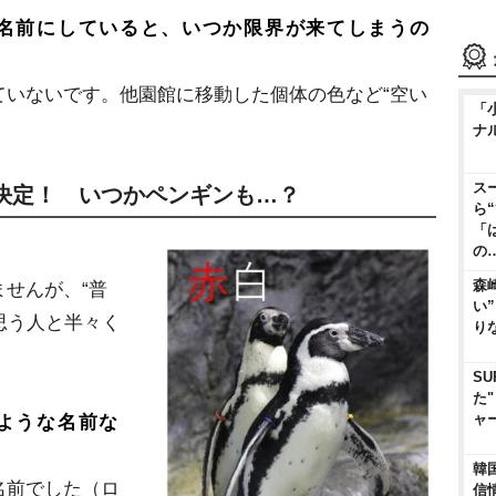
名前にしていると、いつか限界が来てしまうの
ていないです。他園館に移動した個体の色など“空い
「
ナ
ス
決定！ いつかペンギンも…？
ら
「
の
森
せんが、“普
い
思う人と半々く
り
SU
た
ャ
ような名前な
韓
名前でした（ロ
信