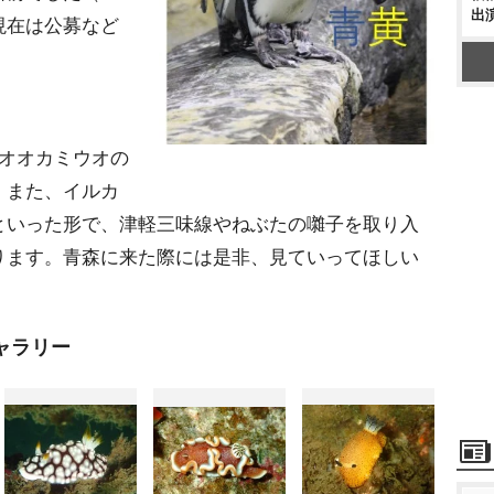
出
現在は公募など
てオオカミウオの
 また、イルカ
といった形で、津軽三味線やねぶたの囃子を取り入
ります。青森に来た際には是非、見ていってほしい
ャラリー