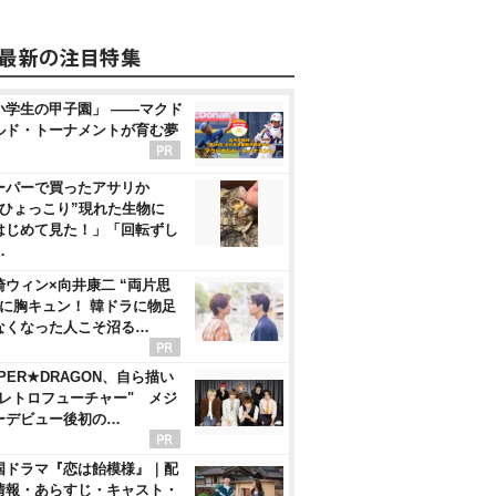
小学生の甲子園」 ――マクド
ルド・トーナメントが育む夢
ーパーで買ったアサリか
“ひょっこり”現れた生物に
はじめて見た！」「回転ずし
…
崎ウィン×向井康二 “両片思
”に胸キュン！ 韓ドラに物足
なくなった人こそ沼る…
PER★DRAGON、自ら描い
"レトロフューチャー" メジ
ーデビュー後初の…
国ドラマ『恋は飴模様』｜配
情報・あらすじ・キャスト・