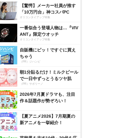
【驚愕】メーカー社員が推す
「10万円台」神コスパPC
オリコンタイアップ特集
一番似合う登場人物は…『VIV
ANT』限定ウオッチ
オリコンタイアップ特集
自販機にピッ！ですぐに買え
ちゃう
（PR）ジハンピ
朝1分貼るだけ！ミルクピール
で一日中ずっとうるツヤ肌
（PR）サボリーノ
2026年7月夏ドラマも、注目
作＆話題作が勢ぞろい！
【夏アニメ2026】7月期夏の
新アニメを一挙紹介！