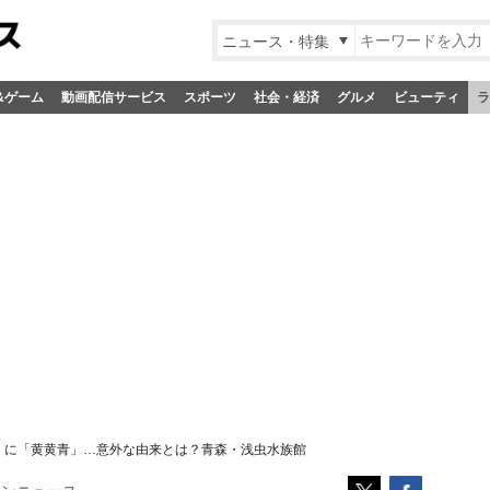
ニュース・特集
&ゲーム
動画配信サービス
スポーツ
社会・経済
グルメ
ビューティ
ラ
白」に「黄黄青」…意外な由来とは？青森・浅虫水族館