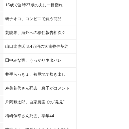
15歳で当時27歳の夫に一目惚れ
研ナオコ、コンビニで買う商品
芸能界、海外への移住報告相次ぐ
山口達也氏 3.4万円の湘南物件契約
田中みな実、うっかりネタバレ
井手らっきょ、被災地で炊き出し
寿美花代さん死去 息子がコメント
片岡鶴太郎、自家農園での“発見”
梅崎伸幸さん死去、享年44