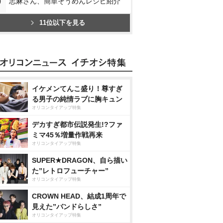
0
志麻さん、簡単そうめんレシピ紹介
11位以下を見る
イケメンてんこ盛り！尊すぎ
る男子の純情ラブに胸キュン
オリコンタイアップ特集
デカすぎ都市伝説発生!?ファ
ミマ45％増量作戦再来
オリコンタイアップ特集
SUPER★DRAGON、自ら描い
た”レトロフューチャー”
オリコンタイアップ特集
CROWN HEAD、結成1周年で
見えた”バンドらしさ”
オリコンタイアップ特集