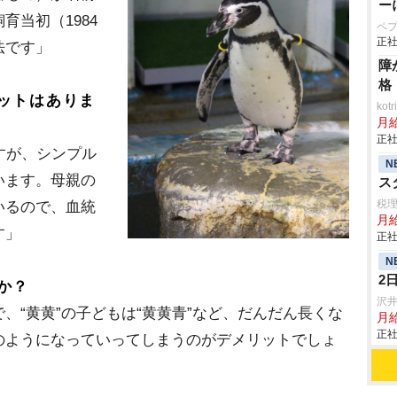
ー
育当初（1984
ペ
正社
法です」
障
格
ットはありま
ko
月
正社
すが、シンプル
N
います。母親の
ス
税
いるので、血統
月給
す」
正社
N
2
か？
沢
、“黄黄”の子どもは“黄黄青”など、だんだん長くな
月
正社
のようになっていってしまうのがデメリットでしょ