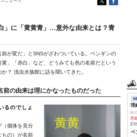
コンニュース
赤白」に「黄黄青」…意外な由来とは？青
前が変だ」とSNSがざわついている。ペンギンの
黄黄」「赤白」など、どうみても色の名前だという
のか？ 浅虫水族館に話を聞いてきた。
 名前の由来は理にかなったものだった
N
理
いるのでしょ
株
月
正社
グ（個体を見分
ペ
なもの）が名前