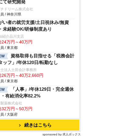
にて研究開発
プチドリーム株式会社
員 / 神奈川県
がい者の就労支援/土日祝休み/無資
・未経験OK/研修制度あり
trio紹介品川支店
給24万円～40万円
員 / 東京都
資格取得も目指せる「税務会計
EW
タッフ」/年休120日/転勤なし
理士法人土田会計事務所
26万円～40万2,660円
員 / 東京都
「人事」/年休129日・完全週休
EW
日・有給消化率82.2%
井製薬株式会社
給32万円～50万円
員 / 大阪府
続きはこちら
sponsored by 求人ボックス