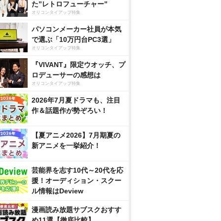
た”レトロフューチャー”
オリコンタイアップ特集
パソコンメーカー社員が本気
で選ぶ「10万円台PC3選」
オリコンタイアップ特集
『VIVANT』限定ウオッチ、プ
ロデューサーの感想は
オリコンタイアップ特集
2026年7月夏ドラマも、注目
作＆話題作が勢ぞろい！
【夏アニメ2026】7月期夏の
新アニメを一挙紹介！
芸能界を志す10代～20代を応
援！オーディション・スクー
ル情報はDeview
漫画読み放題サブスクおすす
め11選【徹底比較】