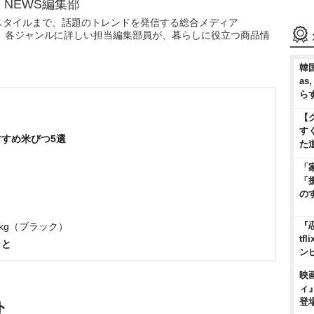
N NEWS編集部
スタイルまで、話題のトレンドを発信する総合メディア
WS」。各ジャンルに詳しい担当編集部員が、暮らしに役立つ商品情
韓国
as
ら
【
す
すめ米びつ5選
た
「
「
の
『
 kg（ブラック）
t
こと
ン
映
ィ
登
ト