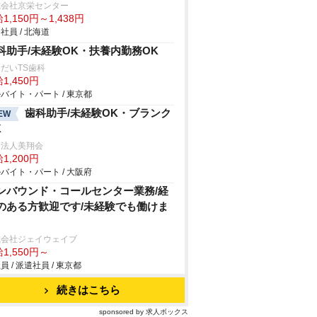
式会社京栄センター
1,150円～1,438円
社員 / 北海道
科助手/未経験OK・扶養内勤務OK
だいTS歯科
1,450円
バイト・パート / 東京都
歯科助手/未経験OK・ブランク
EW
K
療法人美翔会
1,200円
バイト・パート / 大阪府
ンバウンド・コールセンター業務/経
のある方歓迎です/未経験でも働けま
式会社ジェイウェイブ
1,550円～
員 / 派遣社員 / 東京都
続きはこちら
sponsored by 求人ボックス