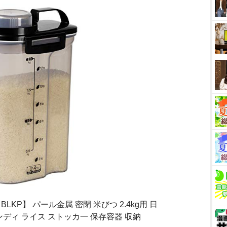
【BLKP】 パール金属 密閉 米びつ 2.4kg用 日
ンディ ライス ストッカ一 保存容器 収納