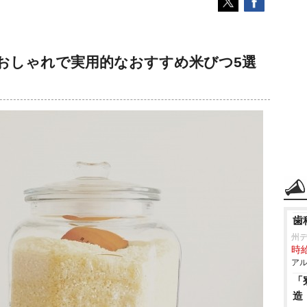
おしゃれで実用的なおすすめ米びつ5選
歯
州
時給
アル
「
造