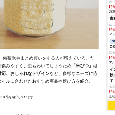
株
時給
派遣
歯
はつ
時給
アル
N
O
医
 備蓄米やまとめ買いをする人が増えている。た
時給
アル
ば傷みやすく、虫もわいてしまうため
「米びつ」は
イ
対応、おしゃれなデザイン
など、多様なニーズに応
験
す
タイルに合わせたおすすめ商品や選び方を紹介。
株
時給
正社
て商品を紹介しています。