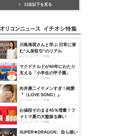
11位以下を見る
川島海荷さんと学ぶ 日常に潜
む“人身取引”のリアル
オリコンタイアップ特集
マクドナルドが40年にわたり
支える「小学生の甲子園」
オリコンタイアップ特集
向井康二イケメンすぎ！純愛
『（LOVE SONG）』
オリコンタイアップ特集
お値段そのまま45％増量！フ
ァミマ夏の大盤振る舞い
オリコンタイアップ特集
SUPER★DRAGON、自ら描い