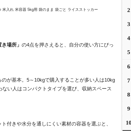
2
米入れ 米容器 5kg用 袋のまま 袋ごと ライスストッカー
3
4
置き場所」
の4点を押さえると、自分の使い方にぴっ
5
6
が基本。5～10kgで購入することが多い人は10kg
7
買わない人はコンパクトタイプを選び、収納スペース
8
9
1
ト付きや水分を通しにくい素材の容器を選ぶと、