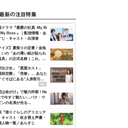
ドラマ『最愛の社員 -My Bi
, My Boss-』｜配信情報・あ
すじ・キャスト・出演者
クイズ】夏祭りの定番！金魚
くいの「あの薄い紙が貼られ
道具」の正式名称｜これ、…
家出少女」「悪質ホスト」
援助交際」「売春」… あなた
すぐそばにある“人身取引…
恋は命がけ』で魅力炸裂！Ne
flixで今すぐ観たい…パク・ウ
ビンの名演が光る…
画『借りぐらしのアリエッテ
』キャスト・吹き替え声優・
場人物一覧／あらすじ