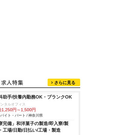
さらに見る
科助手/扶養内勤務OK・ブランクOK
デンタルオフィス
1,250円～1,500円
バイト・パート / 神奈川県
寮完備」和洋菓子の製造/即入寮/製
・工場/日勤/日払い/工場・製造