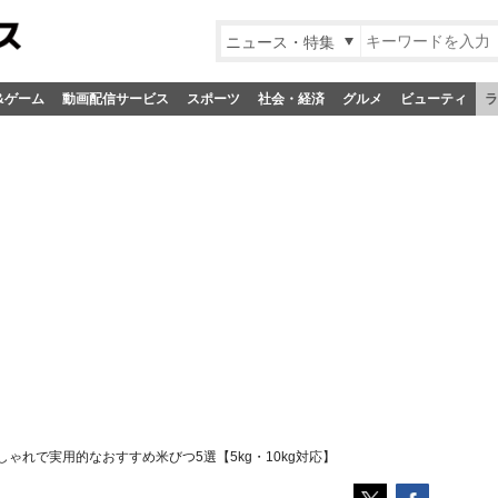
ニュース・特集
&ゲーム
動画配信サービス
スポーツ
社会・経済
グルメ
ビューティ
ラ
ゃれで実用的なおすすめ米びつ5選【5kg・10kg対応】