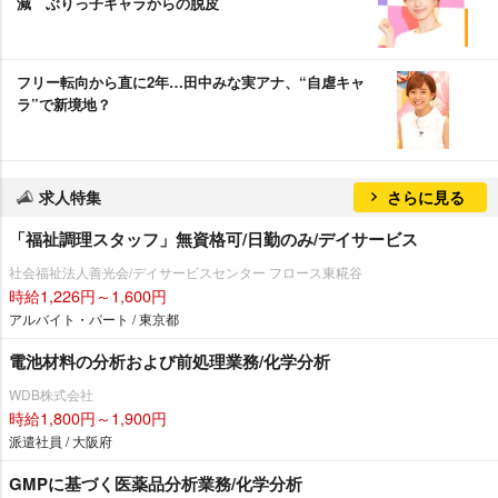
減 ぶりっ子キャラからの脱皮
フリー転向から直に2年…田中みな実アナ、“自虐キャ
ラ”で新境地？
求人特集
さらに見る
「福祉調理スタッフ」無資格可/日勤のみ/デイサービス
社会福祉法人善光会/デイサービスセンター フロース東糀谷
時給1,226円～1,600円
アルバイト・パート / 東京都
電池材料の分析および前処理業務/化学分析
WDB株式会社
時給1,800円～1,900円
派遣社員 / 大阪府
GMPに基づく医薬品分析業務/化学分析