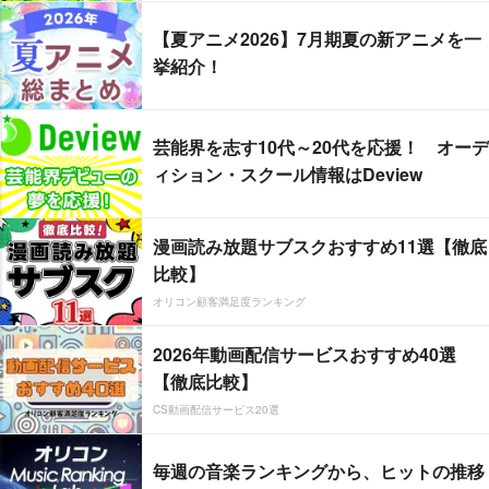
【夏アニメ2026】7月期夏の新アニメを一
挙紹介！
芸能界を志す10代～20代を応援！ オーデ
ィション・スクール情報はDeview
漫画読み放題サブスクおすすめ11選【徹底
比較】
オリコン顧客満足度ランキング
2026年動画配信サービスおすすめ40選
【徹底比較】
CS動画配信サービス20選
毎週の音楽ランキングから、ヒットの推移