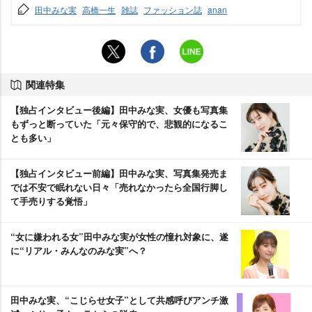
田中みな実
高橋一生
雑誌
ファッション誌
anan
関連特集
【独占インタビュー後編】田中みな実、女優も写真集
もずっと断っていた「元々保守的で、悲観的になるこ
とも多い」
【独占インタビュー前編】田中みな実、写真集発売ま
では不安で眠れない日々「売れなかったら全国行脚し
て手売りする覚悟」
“女に嫌われる女”田中みな実が女性の憧れ対象に、遂
に“リアル・みんなのみな実”へ？
田中みな実、“こじらせ女子”として共感呼びアンチ激