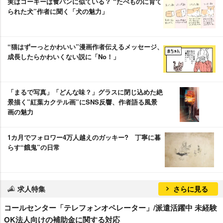
実はコーギーは食パンに似ている？ “たべものに育て
られた犬”作者に聞く「犬の魅力」
“猫はずーっとかわいい”漫画作者伝えるメッセージ、
成長したらかわいくない説に「No！」
「まるで写真」「どんな味？」グラスに閉じ込めた絶
景描く”紅葉カクテル画”にSNS反響、作者語る風景
画の魅力
1カ月でフォロワー4万人越えのガッキー? 丁寧に暮
らす“餓鬼”の日常
求人特集
さらに見る
コールセンター「テレフォンオペレーター」/派遣活躍中 未経験
OK法人向けの補助金に関する対応