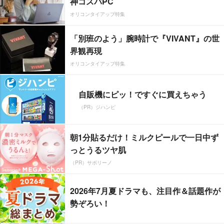
神コスパPC
オリコンタイアップ特集
「別班のよう」腕時計で『VIVANT』の世
界観再現
オリコンタイアップ特集
自販機にピッ！ですぐに買えちゃう
（PR）ジハンピ
朝1分貼るだけ！ミルクピールで一日中ず
っとうるツヤ肌
（PR）サボリーノ
2026年7月夏ドラマも、注目作＆話題作が
勢ぞろい！