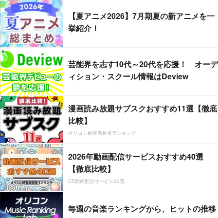
【夏アニメ2026】7月期夏の新アニメを一
挙紹介！
芸能界を志す10代～20代を応援！ オーデ
ィション・スクール情報はDeview
漫画読み放題サブスクおすすめ11選【徹底
比較】
オリコン顧客満足度ランキング
2026年動画配信サービスおすすめ40選
【徹底比較】
CS動画配信サービス20選
毎週の音楽ランキングから、ヒットの推移