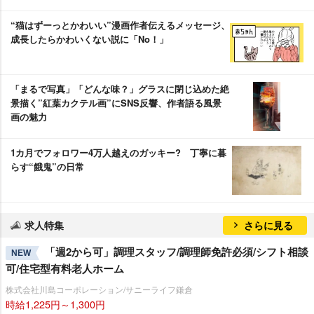
“猫はずーっとかわいい”漫画作者伝えるメッセージ、
成長したらかわいくない説に「No！」
「まるで写真」「どんな味？」グラスに閉じ込めた絶
景描く”紅葉カクテル画”にSNS反響、作者語る風景
画の魅力
1カ月でフォロワー4万人越えのガッキー? 丁寧に暮
らす“餓鬼”の日常
求人特集
さらに見る
「週2から可」調理スタッフ/調理師免許必須/シフト相談
NEW
可/住宅型有料老人ホーム
株式会社川島コーポレーション/サニーライフ鎌倉
時給1,225円～1,300円