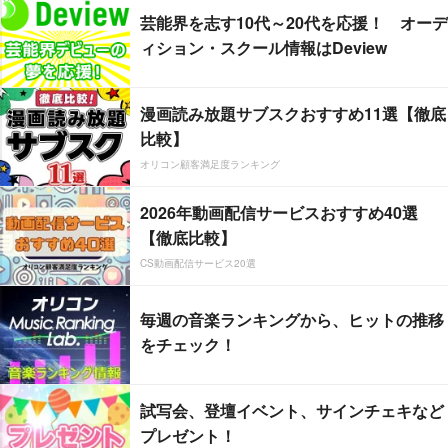
芸能界を志す10代～20代を応援！ オーデ
ィション・スクール情報はDeview
漫画読み放題サブスクおすすめ11選【徹底
比較】
オリコン顧客満足度ランキング
2026年動画配信サービスおすすめ40選
【徹底比較】
CS動画配信サービス20選
毎週の音楽ランキングから、ヒットの推移
をチェック！
試写会、登壇イベント、サインチェキなど
プレゼント！