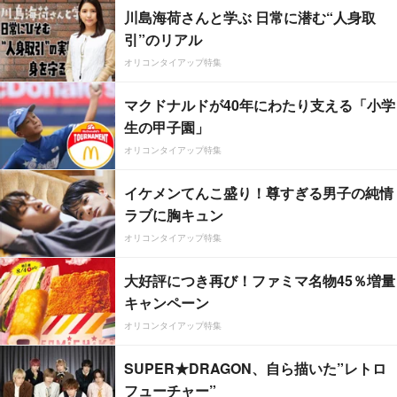
川島海荷さんと学ぶ 日常に潜む“人身取
引”のリアル
オリコンタイアップ特集
マクドナルドが40年にわたり支える「小学
生の甲子園」
オリコンタイアップ特集
イケメンてんこ盛り！尊すぎる男子の純情
ラブに胸キュン
オリコンタイアップ特集
大好評につき再び！ファミマ名物45％増量
キャンペーン
オリコンタイアップ特集
SUPER★DRAGON、自ら描いた”レトロ
フューチャー”