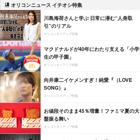
オリコンニュース イチオシ特集
川島海荷さんと学ぶ 日常に潜む“人身取
引”のリアル
オリコンタイアップ特集
マクドナルドが40年にわたり支える「小学
生の甲子園」
オリコンタイアップ特集
向井康二イケメンすぎ！純愛『（LOVE
SONG）』
オリコンタイアップ特集
お値段そのまま45％増量！ファミマ夏の大
盤振る舞い
オリコンタイアップ特集