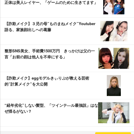
正体は美人レイヤー、「ゲームのために生きてます」
【詐欺メイク】３児の母”ものまねメイク”Youtuber
語る、家族顔出しへの葛藤
整形SNS美女、手術費1500万円 きっかけは父の一
言「お前の顔は他人を不幸にする」
【詐欺メイク】eggモデルきぃりぷが教える芸術
的”計算メイク”を大公開
“経年劣化”しない髪型、「ツインテ―ル最強説」はな
ぜ揺るがない？