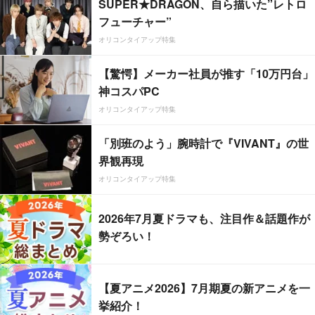
SUPER★DRAGON、自ら描いた”レトロ
フューチャー”
オリコンタイアップ特集
【驚愕】メーカー社員が推す「10万円台」
神コスパPC
オリコンタイアップ特集
「別班のよう」腕時計で『VIVANT』の世
界観再現
オリコンタイアップ特集
2026年7月夏ドラマも、注目作＆話題作が
勢ぞろい！
【夏アニメ2026】7月期夏の新アニメを一
挙紹介！