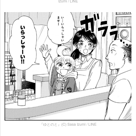
Izumi / LINE
『ゆとのと』(C) Sasa Izumi / LINE