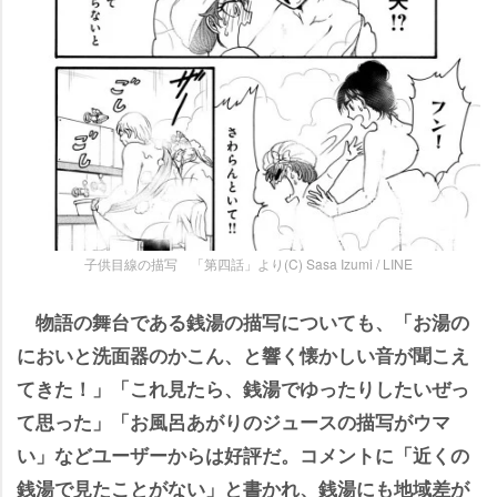
子供目線の描写 「第四話」より(C) Sasa Izumi / LINE
物語の舞台である銭湯の描写についても、「お湯の
においと洗面器のかこん、と響く懐かしい音が聞こえ
てきた！」「これ見たら、銭湯でゆったりしたいぜっ
て思った」「お風呂あがりのジュースの描写がウマ
い」などユーザーからは好評だ。コメントに「近くの
銭湯で見たことがない」と書かれ、銭湯にも地域差が