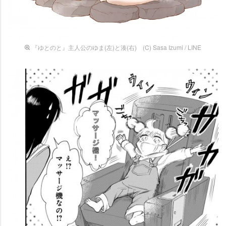
『ゆとのと』主人公のゆま(左)と湊(右) (C) Sasa Izumi / LINE