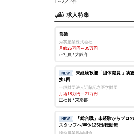
1～2／2
件
求人特集
営業
秀英産業株式会社
月給25万円～35万円
正社員 / 大阪府
未経験歓迎「団体職員 」実働
NEW
接1回
一般財団法人近藤記念医学財団
月給18万円～21万円
正社員 / 東京都
「総合職」未経験からプロの
NEW
スタッフへ/年休125日/転勤無
峰延農業協同組合