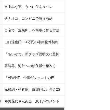
田中みな実、うっかりネタバレ
研ナオコ、コンビニで買う商品
自宅で「温泉卵」を簡単に作る方法
山口達也氏 3.4万円の湘南物件契約
『ちいかわ』新グッズ説明文に恐怖
芸能界、海外への移住報告相次ぐ
『VIVANT』俳優がツッコミの声
元横綱・朝青龍、白鵬翔氏と再会2S
0
寿美花代さん死去 息子がコメント