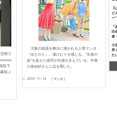
【
ど
ー
『
出
者
小
大阪の銭湯を舞台に描かれる人情マンガ
早
な空間で
『ゆとのと』。湯けむりを感じる、“生身の
た
oouc
姿”を捉えた描写が共感を生んでいる。作者
「階段下
の泉紗紗さんに話を聞いた。
の豪邸ぶ
2019-11-14
｜マンガ｜