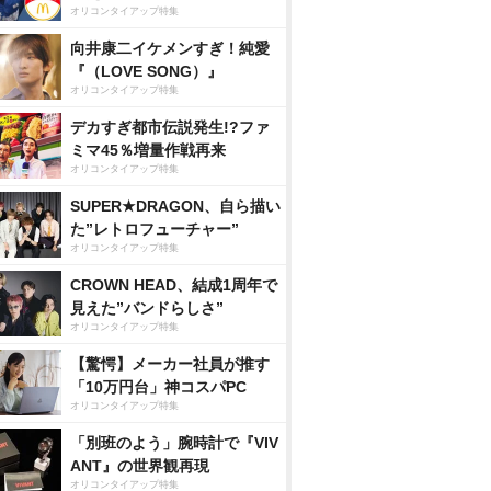
オリコンタイアップ特集
向井康二イケメンすぎ！純愛
『（LOVE SONG）』
オリコンタイアップ特集
デカすぎ都市伝説発生!?ファ
ミマ45％増量作戦再来
オリコンタイアップ特集
SUPER★DRAGON、自ら描い
た”レトロフューチャー”
オリコンタイアップ特集
CROWN HEAD、結成1周年で
見えた”バンドらしさ”
オリコンタイアップ特集
【驚愕】メーカー社員が推す
「10万円台」神コスパPC
オリコンタイアップ特集
「別班のよう」腕時計で『VIV
ANT』の世界観再現
オリコンタイアップ特集