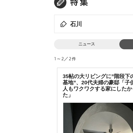
石川
ニュース
1～2／2
件
35帖の大リビングに”階段下
基地”、20代夫婦の豪邸「子
人もワクワクする家にしたか
た」