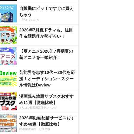
自販機にピッ！ですぐに買え
ちゃう
（PR）ジハンピ
2026年7月夏ドラマも、注目
作＆話題作が勢ぞろい！
【夏アニメ2026】7月期夏の
新アニメを一挙紹介！
芸能界を志す10代～20代を応
援！オーディション・スクー
ル情報はDeview
漫画読み放題サブスクおすす
め11選【徹底比較】
オリコン顧客満足度ランキング
2026年動画配信サービスおす
すめ40選【徹底比較】
CS動画配信サービス20選