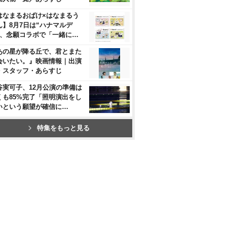
はなまるおばけ×はなまるう
ん】8月7日は“ハナマルデ
”、念願コラボで「一緒に…
あの星が降る丘で、君とまた
会いたい。』映画情報｜出演
・スタッフ・あらすじ
谷実可子、12月公演の準備は
くも85%完了「照明演出をし
いという願望が確信に…
特集をもっと見る