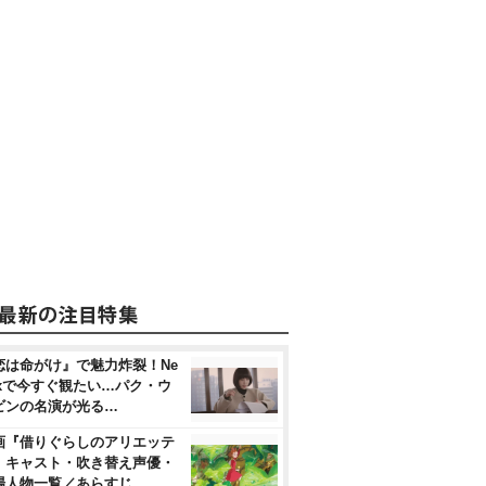
恋は命がけ』で魅力炸裂！Ne
flixで今すぐ観たい…パク・ウ
ビンの名演が光る…
画『借りぐらしのアリエッテ
』キャスト・吹き替え声優・
場人物一覧／あらすじ