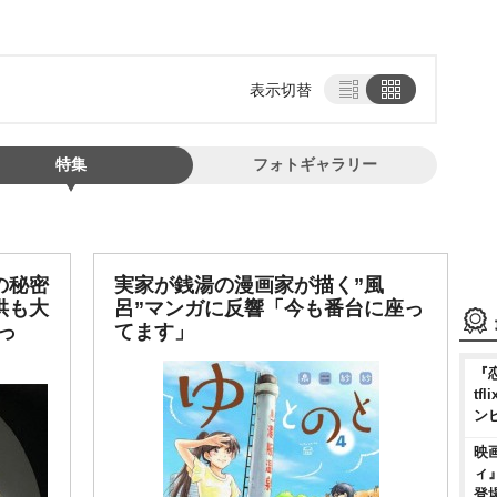
表示切替
特集
フォトギャラリー
の秘密
実家が銭湯の漫画家が描く”風
供も大
呂”マンガに反響「今も番台に座っ
っ
てます」
『
t
ン
映
ィ
登