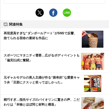
関連特集
再現度高すぎな“ダンボールアート”がSNSで反響、
捨てられる宿命の素材を作品に
スポーツにマタニティ需要…広がるボディペイントも
「偏見払拭に奮闘」
元ギャルモデルの美人主婦が作る“猟奇的”な愛妻キャ
ラ弁「旦那にクスッと笑ってほしかった」
精巧すぎ…指先サイズのバイオリンに驚きの声、こだ
わりは「本物とほぼ同じ材料と構造」