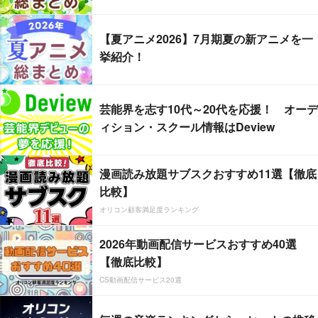
【夏アニメ2026】7月期夏の新アニメを一
挙紹介！
芸能界を志す10代～20代を応援！ オーデ
ィション・スクール情報はDeview
漫画読み放題サブスクおすすめ11選【徹底
比較】
オリコン顧客満足度ランキング
2026年動画配信サービスおすすめ40選
【徹底比較】
CS動画配信サービス20選