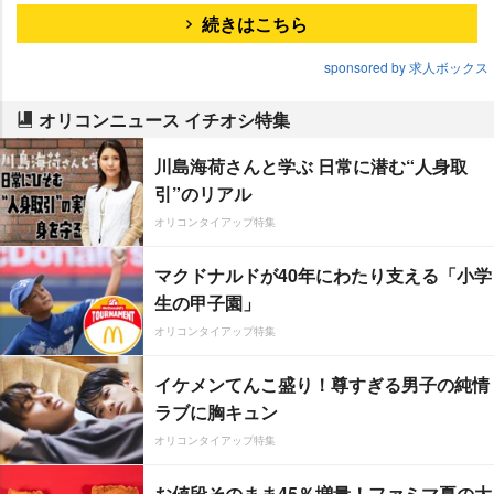
続きはこちら
sponsored by 求人ボックス
オリコンニュース イチオシ特集
川島海荷さんと学ぶ 日常に潜む“人身取
引”のリアル
オリコンタイアップ特集
マクドナルドが40年にわたり支える「小学
生の甲子園」
オリコンタイアップ特集
イケメンてんこ盛り！尊すぎる男子の純情
ラブに胸キュン
オリコンタイアップ特集
お値段そのまま45％増量！ファミマ夏の大