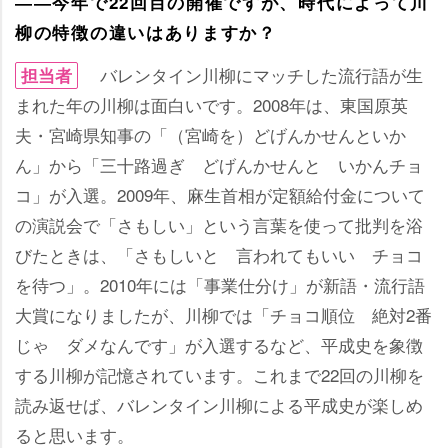
――今年で22回目の開催ですが、時代によって川
柳の特徴の違いはありますか？
バレンタイン川柳にマッチした流行語が生
担当者
まれた年の川柳は面白いです。2008年は、東国原英
夫・宮崎県知事の「（宮崎を）どげんかせんといか
ん」から「三十路過ぎ どげんかせんと いかんチョ
コ」が入選。2009年、麻生首相が定額給付金について
の演説会で「さもしい」という言葉を使って批判を浴
びたときは、「さもしいと 言われてもいい チョコ
を待つ」。2010年には「事業仕分け」が新語・流行語
大賞になりましたが、川柳では「チョコ順位 絶対2番
じゃ ダメなんです」が入選するなど、平成史を象徴
する川柳が記憶されています。これまで22回の川柳を
読み返せば、バレンタイン川柳による平成史が楽しめ
ると思います。