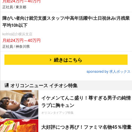
月給24万円～40万円
正社員 / 東京都
障がい者向け就労支援スタッフ/中高年活躍中/土日祝休み/月残業
平均10h以下
kotrio紹介横浜支店
月給24万円～40万円
正社員 / 神奈川県
続きはこちら
sponsored by 求人ボックス
オリコンニュース イチオシ特集
イケメンてんこ盛り！尊すぎる男子の純情
ラブに胸キュン
オリコンタイアップ特集
大好評につき再び！ファミマ名物45％増量