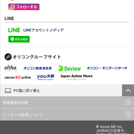
LINE
LINEアカウントメディア
PC版に切り替え
禁無断複写転載
クッキーの使用について
© oricon ME inc.
JASRAC許諾番号：