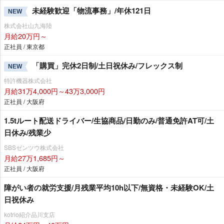
未経験歓迎「物流事務」/年休121日
NEW
株式会社山九海陸
月給20万円～
正社員 / 東京都
「購買」完休2日制/土日祝休み/フレックス制
NEW
特許機器株式会社
月給31万4,000円～43万3,000円
正社員 / 大阪府
1.5tルート配送ドライバー/生協商品/日勤のみ/普通免許AT可/土
日休み/残業少
SBSゼンツウ株式会社
月給27万1,685円～
正社員 / 大阪府
障がい者の就労支援/月残業平均10h以下/無資格・未経験OK/土
日祝休み
kotrio紹介品川支店