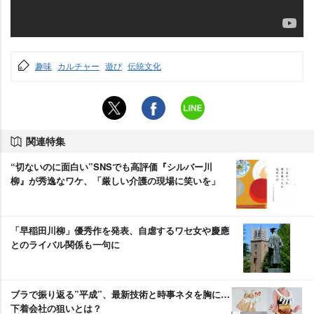
趣味
カルチャー
遊び
伝統文化
関連特集
“切ないのに面白い”SNSでも高評価『シルバー川
柳』が秀逸なワケ、「厳しい介護の現場に笑いを」
「早稲田川柳」優秀作を発表、自虐するワセ女や慶應
とのライバル関係も一句に
ブラで振り返る”平成”、最新技術と時事ネタを胸に…
下着会社の狙いとは？