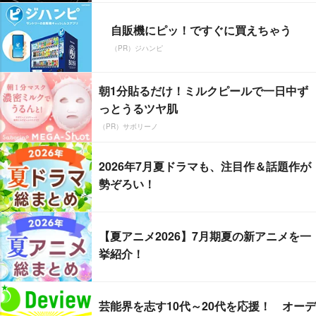
自販機にピッ！ですぐに買えちゃう
（PR）ジハンピ
朝1分貼るだけ！ミルクピールで一日中ず
っとうるツヤ肌
（PR）サボリーノ
2026年7月夏ドラマも、注目作＆話題作が
勢ぞろい！
【夏アニメ2026】7月期夏の新アニメを一
挙紹介！
芸能界を志す10代～20代を応援！ オーデ