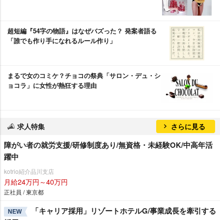
超短編『54字の物語』はなぜバズった？ 発案者語る
「誰でも作り手になれるルール作り」
まるで女のコミケ？チョコの祭典「サロン・デュ・シ
ョコラ」に女性が熱狂する理由
求人特集
さらに見る
障がい者の就労支援/研修制度あり/無資格・未経験OK/中高年活
躍中
kotrio紹介品川支店
月給24万円～40万円
正社員 / 東京都
「キャリア採用」リゾートホテルG/事業成長を牽引する
NEW