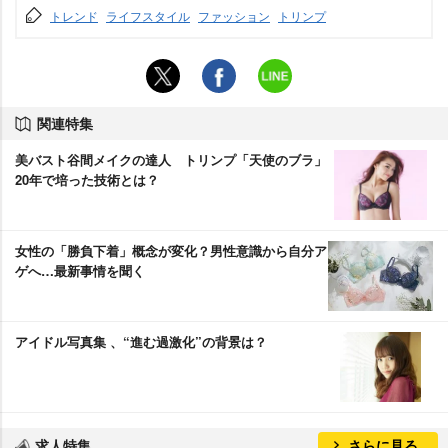
トレンド
ライフスタイル
ファッション
トリンプ
関連特集
美バスト谷間メイクの達人 トリンプ「天使のブラ」
20年で培った技術とは？
女性の「勝負下着」概念が変化？男性意識から自分ア
ゲへ…最新事情を聞く
アイドル写真集 、“進む過激化”の背景は？
求人特集
さらに見る