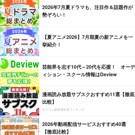
2026年7月夏ドラマも、注目作＆話題作が
勢ぞろい！
【夏アニメ2026】7月期夏の新アニメを一
挙紹介！
芸能界を志す10代～20代を応援！ オーデ
ィション・スクール情報はDeview
漫画読み放題サブスクおすすめ11選【徹底
比較】
オリコン顧客満足度ランキング
2026年動画配信サービスおすすめ40選
【徹底比較】