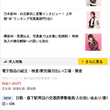
乃木坂46・白石麻衣に直撃インタビュー！ 上半
期“本”ランキング写真集部門1位!!
欅坂46・長濱ねる、写真集では水着に初挑戦！ 特例
加入や兼任解除への思いも告白
求人特集
さらに見る
電子部品の組立・検査/寮完備/日払い/工場・製造
UTエージェント株式会社AGT東海第一CU
時給1,400円
正社員 / 派遣社員 / 愛知県
日勤・森下駅周辺の交通誘導警備員/入社祝い金あり/週1
NEW
日～OK