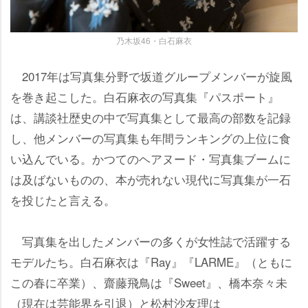
乃木坂46・白石麻衣
2017年は写真集分野で坂道グループメンバーが旋風
を巻き起こした。白石麻衣の写真集『パスポート』
は、講談社歴史の中で写真集として最高の部数を記録
し、他メンバーの写真集も年間ランキングの上位に食
い込んでいる。かつてのヘアヌード・写真集ブームに
は及ばないものの、本が売れない現代に写真集が一石
を投じたと言える。
写真集を出したメンバーの多くが女性誌で活躍する
モデルたち。白石麻衣は『Ray』『LARME』（ともに
この春に卒業）、齋藤飛鳥は『Sweet』、橋本奈々未
（現在は芸能界を引退）と松村沙友理は