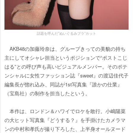
話題を呼んだ”ぬいぐるみブラ”カット
AKB48の加藤玲奈は、グループきっての美貌の持ち
主にしてオシャレ担当というポジションで“ポストこじ
はる”との呼び声も高いビジュアルメンバー。そのポテ
ンシャルに女性ファッション誌『sweet』の渡辺佳代子
編集長が惚れ込み、同誌が1st写真集『誰かの仕業』
（宝島社）の制作を担当したという。
本作は、ロンドン＆ハワイでロケを敢行。小嶋陽菜
の大ヒット写真集『どうする？』を手掛けたカメラマ
ンの中村和孝氏が撮り下ろした、上半身オールヌード