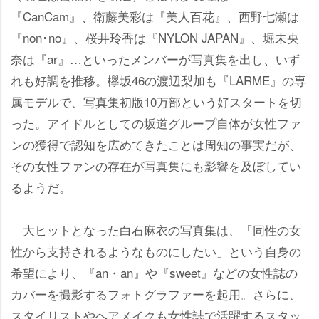
『CanCam』、衛藤美彩は『美人百花』、西野七瀬は
『non･no』、桜井玲香は『NYLON JAPAN』、堀未央
奈は『ar』…といったメンバーが写真集を出し、いず
れも好調を推移。欅坂46の渡辺梨加も『LARME』の専
属モデルで、写真集初版10万部という好スタートを切
った。アイドルとしての坂道グループ自体が女性ファ
ンの獲得で認知を広めてきたことは周知の事実だが、
その女性ファンの存在が写真集にも影響を及ぼしてい
るようだ。
大ヒットとなった白石麻衣の写真集は、「同性の女
性から支持されるようなものにしたい」という自身の
希望により、『an・an』や『sweet』などの女性誌の
カバーを撮影するフォトグラファーを起用。さらに、
スタイリストやヘアメイクも女性誌で活躍するスタッ