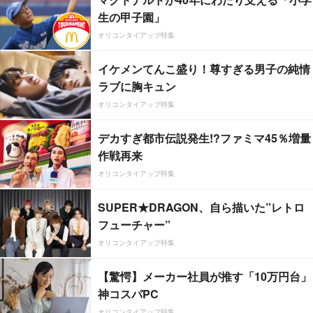
生の甲子園」
オリコンタイアップ特集
イケメンてんこ盛り！尊すぎる男子の純情
ラブに胸キュン
オリコンタイアップ特集
デカすぎ都市伝説発生!?ファミマ45％増量
作戦再来
オリコンタイアップ特集
SUPER★DRAGON、自ら描いた”レトロ
フューチャー”
オリコンタイアップ特集
【驚愕】メーカー社員が推す「10万円台」
神コスパPC
オリコンタイアップ特集