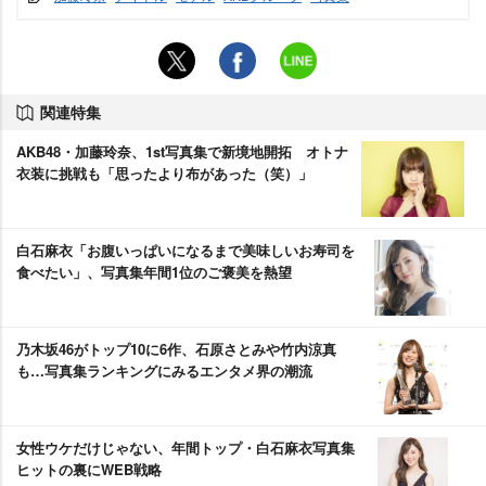
関連特集
AKB48・加藤玲奈、1st写真集で新境地開拓 オトナ
衣装に挑戦も「思ったより布があった（笑）」
白石麻衣「お腹いっぱいになるまで美味しいお寿司を
食べたい」、写真集年間1位のご褒美を熱望
乃木坂46がトップ10に6作、石原さとみや竹内涼真
も…写真集ランキングにみるエンタメ界の潮流
女性ウケだけじゃない、年間トップ・白石麻衣写真集
ヒットの裏にWEB戦略