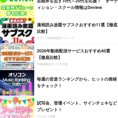
芸能界を志す10代～20代を応援！ オーデ
ィション・スクール情報はDeview
漫画読み放題サブスクおすすめ11選【徹底
比較】
オリコン顧客満足度ランキング
2026年動画配信サービスおすすめ40選
【徹底比較】
CS動画配信サービス20選
毎週の音楽ランキングから、ヒットの推移
をチェック！
試写会、登壇イベント、サインチェキなど
プレゼント！
プレゼント特集