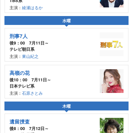
TBS系
主演：
綾瀬はるか
水曜
刑事7人
後9：00 7月11日～
テレビ朝日系
主演：
東山紀之
高嶺の花
後10：00 7月11日～
日本テレビ系
主演：
石原さとみ
木曜
留捜査
後8：00 7月12日～