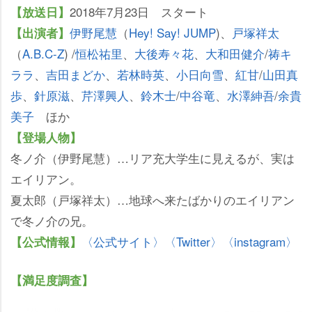
2018年7月23日 スタート
【放送日】
伊野尾慧
（
Hey! Say! JUMP
)、
戸塚祥太
【出演者】
（
A.B.C-Z
) /
恒松祐里
、
大後寿々花
、
大和田健介
/
祷キ
ララ
、
吉田まどか
、
若林時英
、
小日向雪
、
紅甘
/
山田真
歩
、
針原滋
、
芹澤興人
、
鈴木士
/
中谷竜
、
水澤紳吾
/
余貴
美子
ほか
【登場人物】
冬ノ介（伊野尾慧）…リア充大学生に見えるが、実は
エイリアン。
夏太郎（戸塚祥太）…地球へ来たばかりのエイリアン
で冬ノ介の兄。
〈公式サイト〉
〈Twitter〉
〈instagram〉
【公式情報】
【満足度調査】