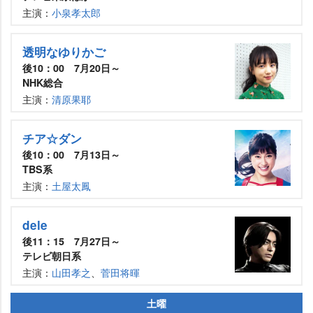
主演：
小泉孝太郎
透明なゆりかご
後10：00 7月20日～
NHK総合
主演：
清原果耶
チア☆ダン
後10：00 7月13日～
TBS系
主演：
土屋太鳳
dele
後11：15 7月27日～
テレビ朝日系
主演：
山田孝之
、
菅田将暉
土曜