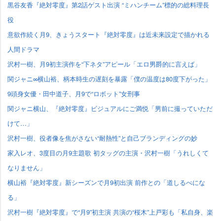
黒谷友香『絶対零度』第2話ゲスト出演 “ミハンチーム”標的の総料理長
役
意欲作続く月9、きょうスタート『絶対零度』は近未来設定で描かれる
人間ドラマ
沢村一樹、月9初主演作を“下ネタ”アピール「エロ男爵的に言えば」
関ジャニ∞横山裕、柄本時生の遅刻を暴露「僕の温度は80度下がった」
9頭身女優・田中道子、月9で“ロボット”女刑事
関ジャニ横山、『絶対零度』ビジュアルにご満悦「男前に撮っていただ
けて…」
沢村一樹、役者像を焦がさない“耐熱性”と自己ブランディングの妙
家入レオ、3度目の月9主題歌 初タッグの主演・沢村一樹「うれしくて
なりません」
横山裕『絶対零度』新シーズンで月9初出演 前作との「道しるべにな
る」
沢村一樹『絶対零度』で“月9”初主演 共演の“桜木”上戸彩も「私自身、楽