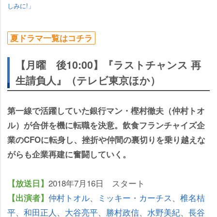
しみに!」
夏ドラマ一覧はコチラ
【月曜 後10:00】『ラストチャンス 再
生請負人』（テレビ東京ほか）
第一線で活躍していた銀行マン・樫村徹夫（仲村トオ
ル）が合併を機に転職を決意。飲食フランチャイズ企
業のCFOに転身し、挫折や仲間の裏切りを乗り越えな
がらも企業再建に奮闘していく。
2018年7月16日 スタート
【放送日】
仲村トオル
、
ミッキー・カーチス
、
椎名桔
【出演者】
平
、
和田正人
、
大谷亮平
、
勝村政信
、
水野美紀
、
長谷