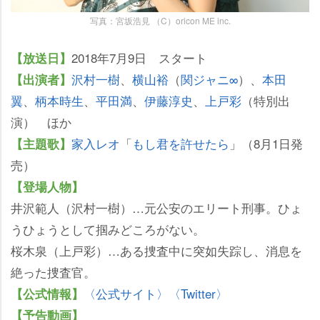
写真：宮坂浩見 （C）oricon ME inc.
2018年7月9日 スタート
【放送日】
沢村一樹
、
横山裕
（
関ジャニ∞
）、
本田
【出演者】
翼
、
柄本時生
、
平田満
、
伊藤淳史
、
上戸彩
（特別出
演） ほか
家入レオ
「
もし君を許せたら
」（8月1日発
【主題歌】
売）
【登場人物】
井沢範人（沢村一樹）…元公安のエリート刑事。ひょ
うひょうとして掴みどころがない。
桜木泉（上戸彩）…ある捜査中に突如失踪し、消息を
絶った捜査官。
〈公式サイト〉
〈Twitter〉
【公式情報】
【予告動画】