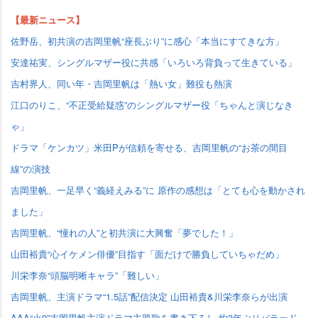
【最新ニュース】
佐野岳、初共演の吉岡里帆“座長ぶり”に感心「本当にすてきな方」
安達祐実、シングルマザー役に共感「いろいろ背負って生きている」
吉村界人、同い年・吉岡里帆は「熱い女」難役も熱演
江口のりこ、“不正受給疑惑”のシングルマザー役「ちゃんと演じなき
ゃ」
ドラマ「ケンカツ」米田Pが信頼を寄せる、吉岡里帆の“お茶の間目
線”の演技
吉岡里帆、一足早く“義経えみる”に 原作の感想は「とても心を動かされ
ました」
吉岡里帆、“憧れの人”と初共演に大興奮「夢でした！」
山田裕貴“心イケメン俳優”目指す「面だけで勝負していちゃだめ」
川栄李奈“頭脳明晰キャラ”「難しい」
吉岡里帆、主演ドラマ“1.5話”配信決定 山田裕貴&川栄李奈らが出演
AAA“火9”吉岡里帆主演ドラマ主題歌を書き下ろし 約3年ぶりバラード