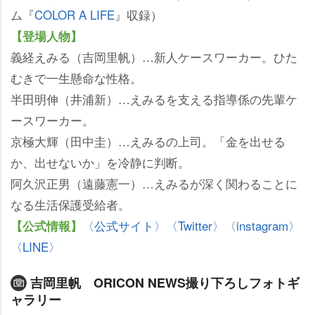
ム『
COLOR A LIFE
』収録）
【登場人物】
義経えみる（吉岡里帆）…新人ケースワーカー。ひた
むきで一生懸命な性格。
半田明伸（井浦新）…えみるを支える指導係の先輩ケ
ースワーカー。
京極大輝（田中圭）…えみるの上司。「金を出せる
か、出せないか」を冷静に判断。
阿久沢正男（遠藤憲一）…えみるが深く関わることに
なる生活保護受給者。
〈公式サイト〉
〈Twitter〉
〈instagram〉
【公式情報】
〈LINE〉
吉岡里帆 ORICON NEWS撮り下ろしフォトギ
ャラリー