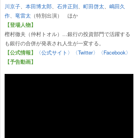
川京子
、
本田博太郎
、
石井正則
、
町田啓太
、
嶋田久
作
、
竜雷太
（特別出演） ほか
【登場人物】
樫村徹夫（仲村トオル）…銀行の投資部門で活躍する
も銀行の合併が発表され人生が一変する。
〈公式サイト〉
〈Twitter〉
〈Facebook〉
【公式情報】
【予告動画】