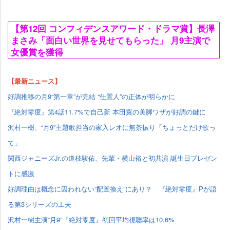
【第12回 コンフィデンスアワード・ドラマ賞】長澤
まさみ「面白い世界を見せてもらった」 月9主演で
女優賞を獲得
【最新ニュース】
好調推移の月9“第一章”が完結 “仕置人”の正体が明らかに
『絶対零度』第4話11.7%で自己新 本田翼の美脚ワザが好調の鍵に
沢村一樹、“月9”主題歌担当の家入レオに無茶振り「ちょっとだけ歌っ
て」
関西ジャニーズJr.の道枝駿佑、先輩・横山裕と初共演 誕生日プレゼン
トに感激
好調理由は概念に囚われない“配置換え”にあり？ 『絶対零度』Pが語
る第3シリーズの工夫
沢村一樹主演“月9”『絶対零度』初回平均視聴率は10.6%