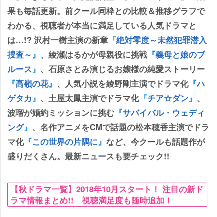
果も毎話更新。前クール同枠との比較＆推移グラフで
わかる、視聴者が本当に満足している人気ドラマと
は…!? 沢村一樹主演の新章
『
絶対零度～未然犯罪潜入
捜査～
』
、綾瀬はるかが母親役に挑戦
『
義母と娘のブ
ルース
』
、石原さとみ演じるお嬢様の純愛ストーリー
『
高嶺の花
』
、人気小説を綾野剛主演でドラマ化
『
ハ
ゲタカ
』
、土屋太鳳主演でドラマ化
『
チア☆ダン
』
、
波瑠が婚約ミッションに挑む
『
サバイバル・ウェディ
ング
』
、名作アニメをCMで話題の松本穂香主演でドラ
マ化
『
この世界の片隅に
』
など、今クールも話題作が
盛りだくさん。最新ニュースも要チェック!!
【秋ドラマ一覧】2018年10月スタート！ 注目の新ド
ラマ情報まとめ!! 視聴満足度も随時追加！