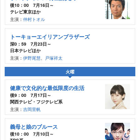
後10：00 7月16日～
テレビ東京ほか
主演：
仲村トオル
トーキョーエイリアンブラザーズ
深0：59 7月23日～
日本テレビほか
主演：
伊野尾慧
、
戸塚祥太
火曜
健康で文化的な最低限度の生活
後9：00 7月17日～
関西テレビ・フジテレビ系
主演：
吉岡里帆
義母と娘のブルース
後10：00 7月10日～