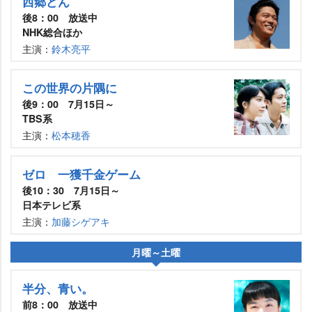
西郷どん
後8：00 放送中
NHK総合ほか
主演：
鈴木亮平
この世界の片隅に
後9：00 7月15日～
TBS系
主演：
松本穂香
ゼロ 一獲千金ゲーム
後10：30 7月15日～
日本テレビ系
主演：
加藤シゲアキ
月曜～土曜
半分、青い。
前8：00 放送中