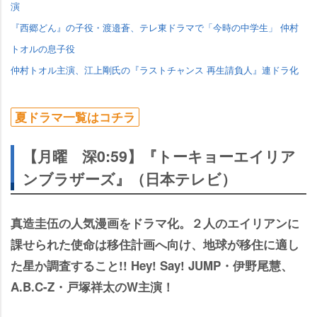
演
『西郷どん』の子役・渡邉蒼、テレ東ドラマで「今時の中学生」 仲村
トオルの息子役
仲村トオル主演、江上剛氏の『ラストチャンス 再生請負人』連ドラ化
夏ドラマ一覧はコチラ
【月曜 深0:59】『トーキョーエイリア
ンブラザーズ』（日本テレビ）
真造圭伍の人気漫画をドラマ化。２人のエイリアンに
課せられた使命は移住計画へ向け、地球が移住に適し
た星か調査すること!! Hey! Say! JUMP・伊野尾慧、
A.B.C-Z・戸塚祥太のW主演！