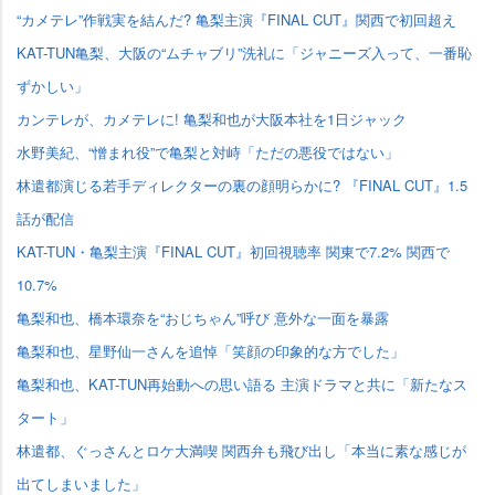
“カメテレ”作戦実を結んだ? 亀梨主演『FINAL CUT』関西で初回超え
KAT-TUN亀梨、大阪の“ムチャブリ”洗礼に「ジャニーズ入って、一番恥
ずかしい」
カンテレが、カメテレに! 亀梨和也が大阪本社を1日ジャック
水野美紀、“憎まれ役”で亀梨と対峙「ただの悪役ではない」
林遣都演じる若手ディレクターの裏の顔明らかに? 『FINAL CUT』1.5
話が配信
KAT-TUN・亀梨主演『FINAL CUT』初回視聴率 関東で7.2% 関西で
10.7%
亀梨和也、橋本環奈を“おじちゃん”呼び 意外な一面を暴露
亀梨和也、星野仙一さんを追悼「笑顔の印象的な方でした」
亀梨和也、KAT-TUN再始動への思い語る 主演ドラマと共に「新たなス
タート」
林遣都、ぐっさんとロケ大満喫 関西弁も飛び出し「本当に素な感じが
出てしまいました」