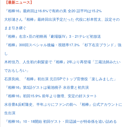
【最新ニュース】
『相棒16』最終回は16.6%で有終の美 全20 話平均は15.2%
大杉漣さん『相棒』最終回出演予定だった 代役に杉本哲太、設定その
まま引き継ぐ
『相棒』右京×亘の初映画『劇場版IV』3・21テレビ初放送
『相棒』300回スペシャル後編・視聴率17.3% 「杉下右京ブランド」強
し
木村佳乃、人生初の剃髪姿で『相棒』2年ぶり再登場「三蔵法師みたい
でおもしろい」
石原良純、『相棒』初出演 元日SPでトップ官僚役「楽しみました」
『相棒16』第3話ゲストは菊池桃子 水谷豊と初共演
『相棒16』初回15.9% 前年より微増、安定の好スタート
水谷豊&反町隆史、半年ぶりにファンの前へ 『相棒』公式アカウントに
生出演
『相棒16』10・18開始 初回ゲスト・田辺誠一が特命係を追い詰める