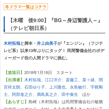
冬ドラマ一覧はコチラ
【木曜 後9:00】『BG～身辺警護人～』
（テレビ朝日系）
木村拓哉
と脚本・
井上由美子
が『エンジン』（フジテ
レビ系）以来13年ぶりにタッグ！ 民間警備会社のボデ
ィーガード役の人間ドラマに挑む。
2018年1月18日 スタート
【放送日】
木村拓哉
、
江口洋介
、
斎藤工
、
菜々緒
、
間
【出演者】
宮祥太朗
、
石田ゆり子
、
上川隆也
、
永島敏行
、
宇梶剛
士
、
阿部進之介
、
満島真之介
、
田中奏生
ほか
島崎（木村拓哉）は民間警備会社の敏腕
【あらすじ】
のボディーガード。だが、ある出来事をきっかけに工