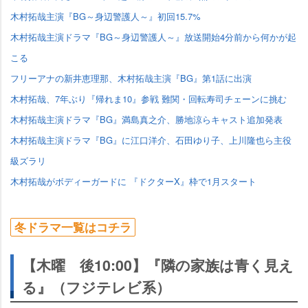
木村拓哉主演『BG～身辺警護人～』初回15.7%
木村拓哉主演ドラマ『BG～身辺警護人～』放送開始4分前から何かが起
こる
フリーアナの新井恵理那、木村拓哉主演『BG』第1話に出演
木村拓哉、7年ぶり『帰れま10』参戦 難関・回転寿司チェーンに挑む
木村拓哉主演ドラマ『BG』満島真之介、勝地涼らキャスト追加発表
木村拓哉主演ドラマ『BG』に江口洋介、石田ゆり子、上川隆也ら主役
級ズラリ
木村拓哉がボディーガードに 『ドクターX』枠で1月スタート
冬ドラマ一覧はコチラ
【木曜 後10:00】『隣の家族は青く見え
る』（フジテレビ系）