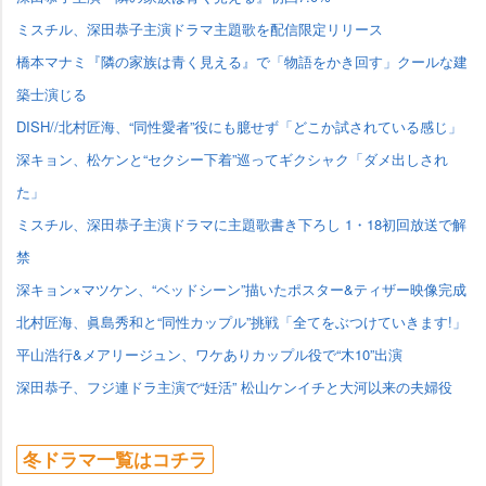
ミスチル、深田恭子主演ドラマ主題歌を配信限定リリース
橋本マナミ『隣の家族は青く見える』で「物語をかき回す」クールな建
築士演じる
DISH//北村匠海、“同性愛者”役にも臆せず「どこか試されている感じ」
深キョン、松ケンと“セクシー下着”巡ってギクシャク「ダメ出しされ
た」
ミスチル、深田恭子主演ドラマに主題歌書き下ろし 1・18初回放送で解
禁
深キョン×マツケン、“ベッドシーン”描いたポスター&ティザー映像完成
北村匠海、眞島秀和と“同性カップル”挑戦「全てをぶつけていきます!」
平山浩行&メアリージュン、ワケありカップル役で“木10”出演
深田恭子、フジ連ドラ主演で“妊活” 松山ケンイチと大河以来の夫婦役
冬ドラマ一覧はコチラ