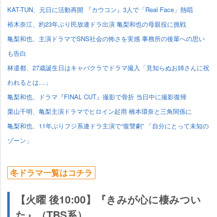
KAT-TUN、元日に活動再開 『カウコン』3人で「Real Face」熱唱
裕木奈江、約23年ぶり民放連ドラ出演 亀梨和也の母親役に挑戦
亀梨和也、主演ドラマでSNS社会の怖さを実感 事務所の後輩への思い
も告白
林遣都、27歳誕生日はキャバクラでドラマ撮入「見知らぬお姉さんに祝
われるとは…」
亀梨和也、ドラマ『FINAL CUT』撮影で骨折 当日中に撮影復帰
栗山千明、亀梨主演ドラマでヒロイン起用 橋本環奈と三角関係に
亀梨和也、11年ぶりフジ系連ドラ主演で“復讐劇” 「自分にとって未知の
ゾーン」
冬ドラマ一覧はコチラ
【火曜 後10:00】『きみが心に棲みつい
た』（TBS系）