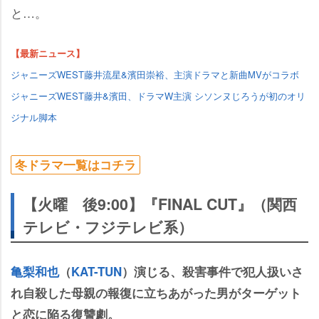
と…。
【最新ニュース】
ジャニーズWEST藤井流星&濱田崇裕、主演ドラマと新曲MVがコラボ
ジャニーズWEST藤井&濱田、ドラマW主演 シソンヌじろうが初のオリ
ジナル脚本
冬ドラマ一覧はコチラ
【火曜 後9:00】『FINAL CUT』（関西
テレビ・フジテレビ系）
亀梨和也
（
KAT-TUN
）演じる、殺害事件で犯人扱いさ
れ自殺した母親の報復に立ちあがった男がターゲット
と恋に陥る復讐劇。