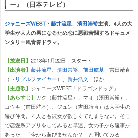
ー』（日本テレビ）
ジャニーズWEST
・
藤井流星
、
濱田崇裕
主演、4人の大
学生が大人の男になるため恋に悪戦苦闘するドキュメ
ンタリー風青春ドラマ。
2018年1月22日 スタート
【放送日】
藤井流星
、
濱田崇裕
、
前田航基
、吉田靖直
【出演者】
（
トリプルファイヤー
）、
新井浩文
ほか
ジャニーズWEST「ドラゴンドッグ」
【主題歌】
ガク（藤井流星）、マオ（濱田崇裕）、
【あらすじ】
コウキ（前田航基）、ジュン（吉田靖直）は大学生の
遊び仲間。４人とも彼女が欲しくてたまらない。そこ
で恋愛系アプリをしてみると早速、女の子から返事が
あった。「今から遊びませんか？」と聞いてみる