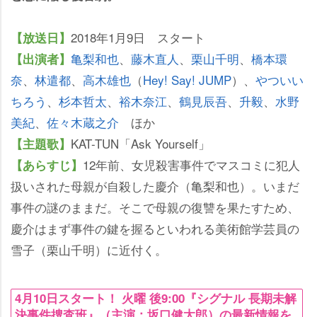
2018年1月9日 スタート
【放送日】
亀梨和也
、
藤木直人
、
栗山千明
、
橋本環
【出演者】
奈
、
林遣都
、
高木雄也
（
Hey! Say! JUMP
）、
ついい
ちろう
、
杉本哲太
、
裕木奈江
、
鶴見辰吾
、
升毅
、
水野
美紀
、
佐々木蔵之介
ほか
KAT-TUN「Ask Yourself」
【主題歌】
12年前、女児殺害事件でマスコミに犯人
【あらすじ】
扱いされた母親が自殺した慶介（亀梨和也）。いまだ
事件の謎のままだ。そこで母親の復讐を果たすため、
慶介はまず事件の鍵を握るといわれる美術館学芸員の
雪子（栗山千明）に近付く。
4月10日スタート！ 火曜 後9:00『シグナル 長期未解
決事件捜査班』（主演：坂口健太郎）の最新情報を