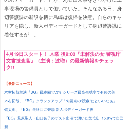
事現場の警備員として働いていた。そんなある日、身
辺警護課の新設を機に島崎は復帰を決意。自らのキャ
リアを隠し、新人ボディーガードとして身辺警護課に
着任するが…。
4月19日スタート！ 木曜 後9:00『未解決の女 警視庁
文書捜査官』（主演：波瑠）の最新情報をチェッ
ク!!
【最新ニュース】
木村拓哉主演『BG』最終回17.3% シリーズ最高視聴率で有終の美
木村拓哉、『BG』クランクアップ「句読点の“読点”だといいなぁ」
健太郎、『BG』最終回に登場 新人ボディーガード役
『BG』萩原聖人・山口智子のゲスト出演で湧いた第7話、15.8%で自己
新