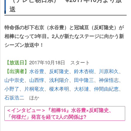
送
特命係の杉下右京（水谷豊）と冠城亘（反町隆史）が
相棒になって3年目。2人が新たなステージに向かう新
シーズン放送中！
2017年10月18日 スタート
【放送日】
水谷豊
、
反町隆史
、
鈴木杏樹
、
川原和久
、
【出演者】
山中崇史
、
山西惇
、
浅利陽介
、
田中隆三
、
神保悟志
、
小野了
、
片桐竜次
、
榎木孝明
、
大杉漣
、
仲間由紀恵
、
石坂浩二
ほか
＜インタビュー＞『相棒16』水谷豊×反町隆史、
「何様だ」発言を経て2人の関係は?