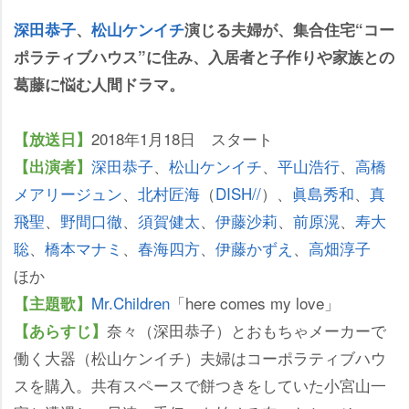
深田恭子
、
松山ケンイチ
演じる夫婦が、集合住宅“コー
ポラティブハウス”に住み、入居者と子作りや家族との
葛藤に悩む人間ドラマ。
2018年1月18日 スタート
【放送日】
深田恭子
、
松山ケンイチ
、
平山浩行
、
高橋
【出演者】
メアリージュン
、
北村匠海
（
DISH//
）、
眞島秀和
、
真
飛聖
、
野間口徹
、
須賀健太
、
伊藤沙莉
、
前原滉
、
寿大
聡
、
橋本マナミ
、
春海四方
、
伊藤かずえ
、
高畑淳子
ほか
Mr.Children
「here comes my love」
【主題歌】
奈々（深田恭子）とおもちゃメーカーで
【あらすじ】
働く大器（松山ケンイチ）夫婦はコーポラティブハウ
スを購入。共有スペースで餅つきをしていた小宮山一