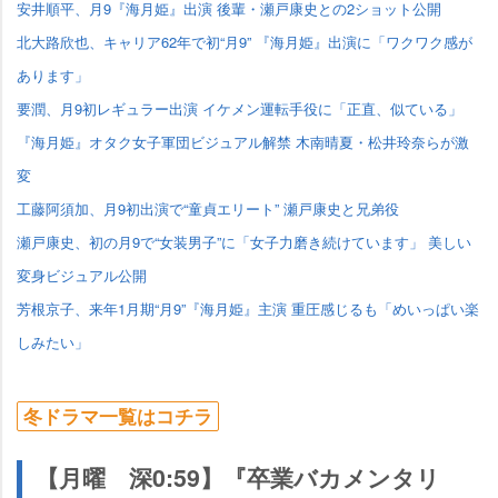
安井順平、月9『海月姫』出演 後輩・瀬戸康史との2ショット公開
北大路欣也、キャリア62年で初“月9” 『海月姫』出演に「ワクワク感が
あります」
要潤、月9初レギュラー出演 イケメン運転手役に「正直、似ている」
『海月姫』オタク女子軍団ビジュアル解禁 木南晴夏・松井玲奈らが激
変
工藤阿須加、月9初出演で“童貞エリート” 瀬戸康史と兄弟役
瀬戸康史、初の月9で“女装男子”に「女子力磨き続けています」 美しい
変身ビジュアル公開
芳根京子、来年1月期“月9”『海月姫』主演 重圧感じるも「めいっぱい楽
しみたい」
冬ドラマ一覧はコチラ
【月曜 深0:59】『卒業バカメンタリ