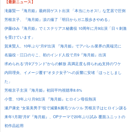
【最新ニュース】
滝藤賢一『海月姫』最終回ゲスト出演 「本当にカオス!」な芝居で圧倒
芳根京子、『海月姫』涙の撮了「明日からガニ股歩きやめる」
伊藤ゆみ『海月姫』でミステリアス秘書役 10周年に月9出演「日々刺激
を受けています」
賀来賢人、10年ぶり“月9”出演 『海月姫』でアパレル業界の異端児に
名脇役・江口のりこ、初のインド人役で月9『海月姫』出演
求められる“月9ブランド”からの解放 高満足度も得られぬ支持のワケ
内田理央、イメージ覆す“オタク女子”への反響に安堵「ほっとしまし
た」
芳根京子主演『海月姫』初回平均視聴率8.6%
小雪、13年ぶり月9出演 『海月姫』ヒロイン母役熱演
瀬戸康史 “女装美男子”役で減量&腕毛ツルツル 芳根京子はヒロイン譲る
来年1月期“月9”『海月姫』、OPテーマで20年ぶり試み 覆面ユニットの
初作品起用