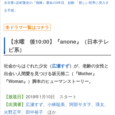
水谷豊×反町隆史の『相棒』運命の3年目、始動 「新しい世界に突入す
る予感」
冬ドラマ一覧はコチラ
【水曜 後10:00】『anone』（日本テレ
ビ系）
社会からはぐれた少女（
広瀬すず
）が、老齢の女性と
出会い人間愛を見つける坂元裕二（『Mother』
『Woman』）脚本のヒューマンストーリー。
2018年1月10日 スタート
【放送日】
広瀬すず
、
小林聡美
、
阿部サダヲ
、
瑛太
、
【出演者】
火野正平
、
田中裕子
ほか