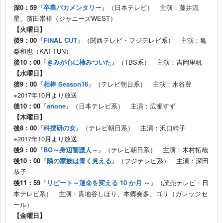
深0：59
『
卒業バカメンタリー
』（日本テレビ） 主演：藤井流
星、濱田崇裕（ジャニーズWEST）
【火曜日】
後9：00
『
FINAL CUT
』（関西テレビ・フジテレビ系） 主演：亀
梨和也（KAT-TUN）
後10：00
『
きみが心に棲みついた
』（TBS系） 主演：吉岡里帆
【水曜日】
後9：00
『
相棒 Season16
』（テレビ朝日系） 主演：水谷豊
※2017年10月より放送
後10：00
『
anone
』（日本テレビ系） 主演：広瀬すず
【木曜日】
後8：00
『
科捜研の女
』（テレビ朝日系） 主演：沢口靖子
※2017年10月より放送
後9：00
『
BG～身辺警護人～
』（テレビ朝日系） 主演：木村拓哉
後10：00
『
隣の家族は青く見える
』（フジテレビ系） 主演：深田
恭子
後11：59
『
リピート～運命を変える 10 か月 ～
』（読売テレビ・日
本テレビ系） 主演：貫地谷しほり、本郷奏多、ゴリ（ガレッジセ
ール）
【金曜日】