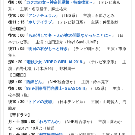
後8：00
『
カクホの女～神奈川県警・特命捜査～
』（テレビ東京
系） 主演：名取裕子、麻生祐未
後10：00
『
アンナチュラル
』（TBS系） 主演：石原さとみ
後11：15
『
ホリデイラブ
』（テレビ朝日系） 主演：仲里依紗
【土曜日】
後10：00
『
もみ消して冬 ～わが家の問題なかったことに～
』（日
本テレビ系） 主演：山田涼介（Hey! Say! JUMP）
後11：05
『
明日の君がもっと好き
』（テレビ朝日系） 主演：市原
隼人
深0：20
『
電影少女 -VIDEO GIRL AI 2018-
』（テレビ東京系） 主
演：西野七瀬（乃木坂46）、野村周平
【日曜日】
後8：00
『
西郷どん
』（NHK総合ほか） 主演：鈴木亮平
後9：00
『
99.9-刑事専門弁護士- SEASON II
』（TBS系） 主演：
松本潤（嵐）
後10：30
『
トドメの接吻
』（日本テレビ系） 主演：山崎賢人、門
脇麦
【帯ドラマ】
月～土 前8：00
『
わろてんか
』（NHK総合ほか） 主演：葵わか
な ※2017年10月より放送
月～金 後0：30
『
越路吹雪物語
』（テレビ朝日系） 主演：瀧本美