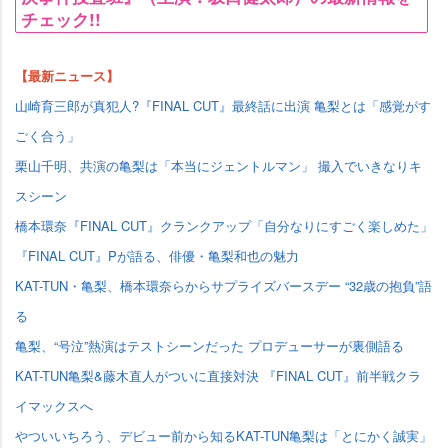
チェック!!
【最新ニュース】
山崎育三郎が真犯人?『FINAL CUT』最終話に出演 亀梨とは「感覚がす
ごく合う」
栗山千明、共演の亀梨は「本当にジェントルマン」 撮入でいきなりキ
スシーン
橋本環奈『FINAL CUT』クランクアップ「自分なりにすごく楽しめた」
『FINAL CUT』Pが語る、俳優・亀梨和也の魅力
KAT-TUN・亀梨、橋本環奈らからサプライズバースデー “32歳の抱負”語
る
亀梨、“号泣”熱演はテストシーンだった プロデューサーが裏側語る
KAT-TUN亀梨&藤木直人がついに直接対決 『FINAL CUT』前半戦クラ
イマックスへ
ついいちろう、デビュー前から知るKAT-TUN亀梨は「とにかく誠実」