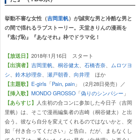
挙動不審な女性（
吉岡里帆
）が誠実な男と冷酷な男と
の間で揺れるラブストーリー。天堂きりんの漫画を
『逃げ恥』『あなそれ』枠でドラマ化！
2018年1月16日 スタート
【放送日】
吉岡里帆
、
桐谷健太
、
石橋杏奈
、
ムロツヨ
【出演者】
シ
、
鈴木紗理奈
、
瀬戸朝香
、
向井理
ほか
E-girls
「
Pain, pain
」（2月28日発売）／
【主題歌】
MONDO GROSSO
「
偽りのシンパシー
」
【挿入歌】
人生初の合コンに参加した今日子（吉岡
【あらすじ】
里帆）は、そこで漫画編集者の吉崎（桐谷健太）と出
会う。彼なら自分を変えてくれるのではないかと、突
如「付き合ってください」と告白。だが、まもなくし
て今日子は一番会いたくない星名（向井理）と再会し