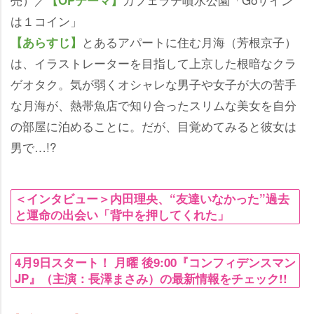
【OPテーマ】
は１コイン」
とあるアパートに住む月海（芳根京子）
【あらすじ】
は、イラストレーターを目指して上京した根暗なクラ
ゲオタク。気が弱くオシャレな男子や女子が大の苦手
な月海が、熱帯魚店で知り合ったスリムな美女を自分
の部屋に泊めることに。だが、目覚めてみると彼女は
男で…!?
＜インタビュー＞内田理央、“友達いなかった”過去
と運命の出会い「背中を押してくれた」
4月9日スタート！ 月曜 後9:00『コンフィデンスマン
JP』（主演：長澤まさみ）の最新情報をチェック!!