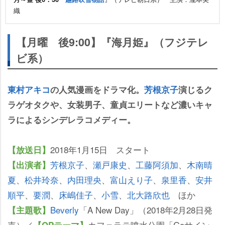
織
【月曜 後9:00】『海月姫』（フジテレ
ビ系）
東村アキコ
の人気漫画をドラマ化。
芳根京子
演じるク
ラゲオタクや、女装男子、童貞エリートなど濃いキャ
ラによるシンデレラコメディー。
2018年1月15日 スタート
【放送日】
芳根京子
、
瀬戸康史
、
工藤阿須加
、
木南晴
【出演者】
夏
、
松井玲奈
、
内田理央
、
富山えり子
、
泉里香
、
安井
順平
、
要潤
、
床嶋佳子
、
小雪
、
北大路欣也
ほか
Beverly
「A New Day」（2018年2月28日発
【主題歌】
売）／
カフェラテ噴水公園「Goサイン