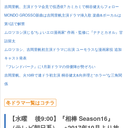
吉岡里帆、主演ドラマ会見で役憑依? カミカミで桐谷健太らフォロー
MONDO GROSSO新曲は吉岡里帆主演ドラマ挿入歌 楽曲&ボーカルは
第1話で解禁
ムロツヨシ演じる“ちょいエロ漫画家” 作画・監修に『ナナとカオル』甘
詰留太
ムロツヨシ、吉岡里帆初主演ドラマに出演 ユーモラスな漫画家役 追加
キャスト発表
『フレンドパーク』に1月新ドラマの俳優陣が勢ぞろい
吉岡里帆、火10枠で連ドラ初主演 桐谷健太&向井理と“ホラー”な三角関
係
冬ドラマ一覧はコチラ
【水曜 後9:00】『相棒 Season16』
（テレビ朝日系） ※2017年10月より放