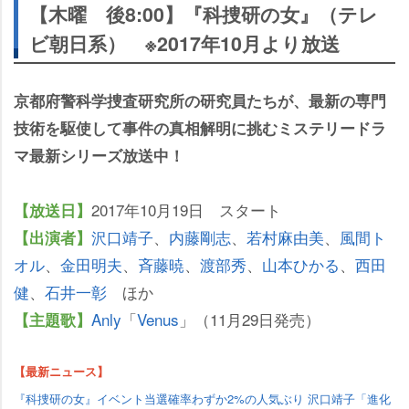
【木曜 後8:00】『科捜研の女』（テレ
ビ朝日系） ※2017年10月より放送
京都府警科学捜査研究所の研究員たちが、最新の専門
技術を駆使して事件の真相解明に挑むミステリードラ
マ最新シリーズ放送中！
2017年10月19日 スタート
【放送日】
沢口靖子
、
内藤剛志
、
若村麻由美
、
風間ト
【出演者】
オル
、
金田明夫
、
斉藤暁
、
渡部秀
、
山本ひかる
、
西田
健
、
石井一彰
ほか
Anly
「
Venus
」（11月29日発売）
【主題歌】
【最新ニュース】
『科捜研の女』イベント当選確率わずか2%の人気ぶり 沢口靖子「進化