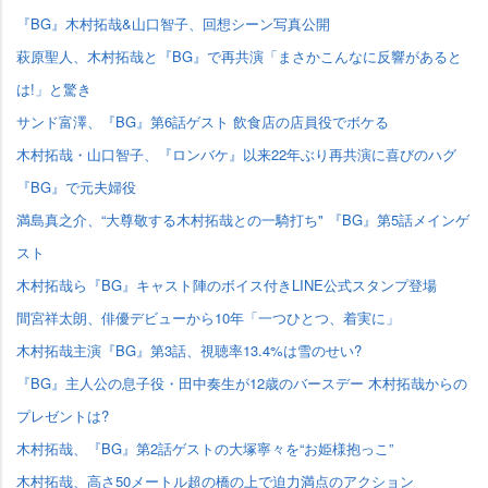
『BG』木村拓哉&山口智子、回想シーン写真公開
萩原聖人、木村拓哉と『BG』で再共演「まさかこんなに反響があると
は!」と驚き
サンド富澤、『BG』第6話ゲスト 飲食店の店員役でボケる
木村拓哉・山口智子、『ロンバケ』以来22年ぶり再共演に喜びのハグ
『BG』で元夫婦役
満島真之介、“大尊敬する木村拓哉との一騎打ち" 『BG』第5話メインゲ
スト
木村拓哉ら『BG』キャスト陣のボイス付きLINE公式スタンプ登場
間宮祥太朗、俳優デビューから10年「一つひとつ、着実に」
木村拓哉主演『BG』第3話、視聴率13.4%は雪のせい?
『BG』主人公の息子役・田中奏生が12歳のバースデー 木村拓哉からの
プレゼントは?
木村拓哉、『BG』第2話ゲストの大塚寧々を“お姫様抱っこ”
木村拓哉、高さ50メートル超の橋の上で迫力満点のアクション