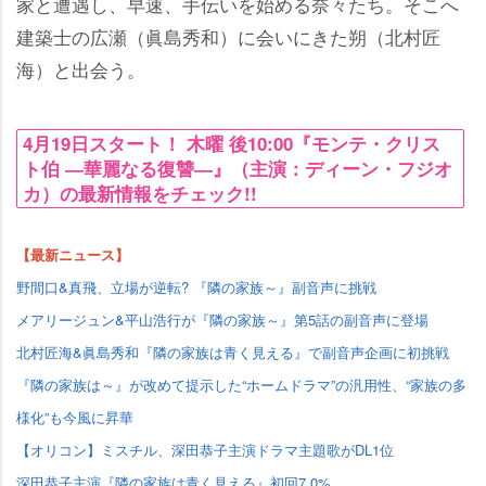
家と遭遇し、早速、手伝いを始める奈々たち。そこへ
建築士の広瀬（眞島秀和）に会いにきた朔（北村匠
海）と出会う。
4月19日スタート！ 木曜 後10:00『モンテ・クリス
ト伯 ―華麗なる復讐―』（主演：ディーン・フジオ
カ）の最新情報をチェック!!
【最新ニュース】
野間口&真飛、立場が逆転? 『隣の家族～』副音声に挑戦
メアリージュン&平山浩行が『隣の家族～』第5話の副音声に登場
北村匠海&眞島秀和『隣の家族は青く見える』で副音声企画に初挑戦
『隣の家族は～』が改めて提示した“ホームドラマ”の汎用性、“家族の多
様化”も今風に昇華
【オリコン】ミスチル、深田恭子主演ドラマ主題歌がDL1位
深田恭子主演『隣の家族は青く見える』初回7.0%