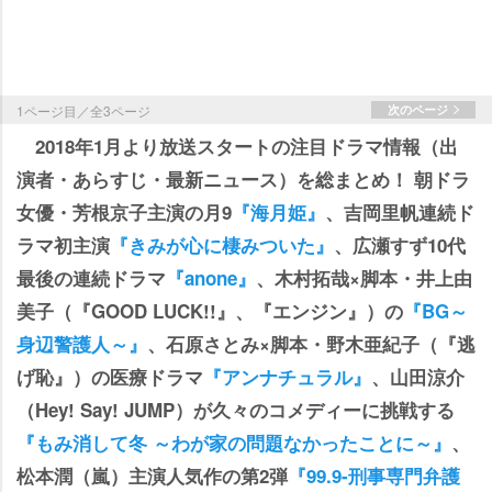
1ページ目／全3ページ
次のページ
2018年1月より放送スタートの注目ドラマ情報（出
演者・あらすじ・最新ニュース）を総まとめ！ 朝ドラ
女優・芳根京子主演の月9
『海月姫』
、吉岡里帆連続ド
ラマ初主演
『きみが心に棲みついた』
、広瀬すず10代
最後の連続ドラマ
『anone』
、木村拓哉×脚本・井上由
美子（『GOOD LUCK!!』、『エンジン』）の
『BG～
身辺警護人～』
、石原さとみ×脚本・野木亜紀子（『逃
げ恥』）の医療ドラマ
『アンナチュラル』
、山田涼介
（Hey! Say! JUMP）が久々のコメディーに挑戦する
『もみ消して冬 ～わが家の問題なかったことに～』
、
松本潤（嵐）主演人気作の第2弾
『99.9-刑事専門弁護