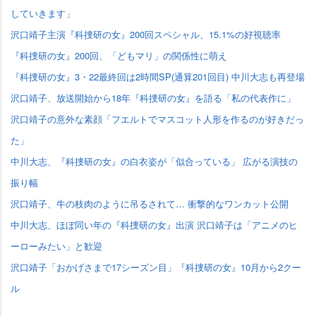
していきます」
沢口靖子主演『科捜研の女』200回スペシャル、15.1%の好視聴率
『科捜研の女』200回、「どもマリ」の関係性に萌え
『科捜研の女』3・22最終回は2時間SP(通算201回目) 中川大志も再登場
沢口靖子、放送開始から18年『科捜研の女』を語る「私の代表作に」
沢口靖子の意外な素顔「フエルトでマスコット人形を作るのが好きだっ
た」
中川大志、『科捜研の女』の白衣姿が「似合っている」 広がる演技の
振り幅
沢口靖子、牛の枝肉のように吊るされて… 衝撃的なワンカット公開
中川大志、ほぼ同い年の『科捜研の女』出演 沢口靖子は「アニメのヒ
ーローみたい」と歓迎
沢口靖子「おかげさまで17シーズン目」『科捜研の女』10月から2クー
ル