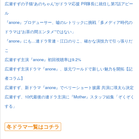
広瀬すずの子猫“あのちゃん”がドラマ応援 PR隊長に就任し第7話アピー
ル
『anone』プロデューサー、嘘のレトリックに挑戦「多メディア時代の
ドラマは“お茶の間エンタメ”ではない」
『anone』にも…連ドラ常連・江口のりこ、確かな演技力で引っ張りだ
こ
広瀬すず主演『anone』初回視聴率は9.2%
広瀬すず主演ドラマ『anone』、坂元ワールドで新しい魅力を開拓【記
者コラム】
広瀬すず、新ドラマ『anone』でベリーショート披露 共演に瑛太ら決定
広瀬すず、10代最後の連ドラ主演に『Mother』スタッフ結集「ぞくぞく
する」
冬ドラマ一覧はコチラ