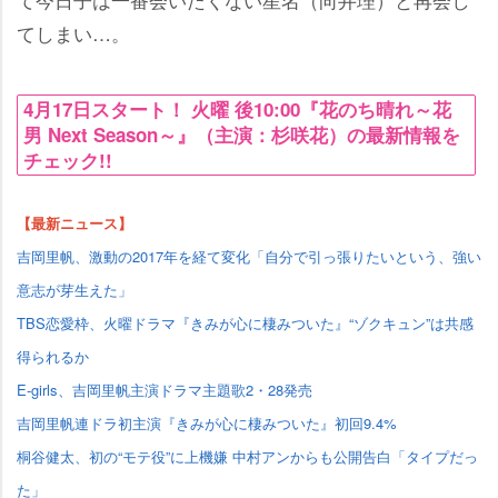
てしまい…。
4月17日スタート！ 火曜 後10:00『花のち晴れ～花
男 Next Season～』（主演：杉咲花）の最新情報を
チェック!!
【最新ニュース】
吉岡里帆、激動の2017年を経て変化「自分で引っ張りたいという、強い
意志が芽生えた」
TBS恋愛枠、火曜ドラマ『きみが心に棲みついた』“ゾクキュン”は共感
得られるか
E-girls、吉岡里帆主演ドラマ主題歌2・28発売
吉岡里帆連ドラ初主演『きみが心に棲みついた』初回9.4%
桐谷健太、初の“モテ役”に上機嫌 中村アンからも公開告白「タイプだっ
た」