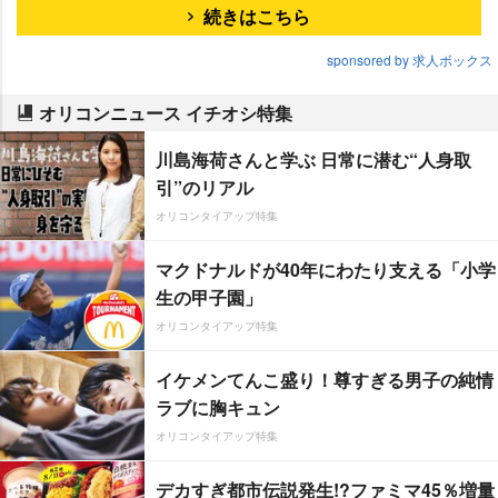
続きはこちら
sponsored by 求人ボックス
オリコンニュース イチオシ特集
川島海荷さんと学ぶ 日常に潜む“人身取
引”のリアル
オリコンタイアップ特集
マクドナルドが40年にわたり支える「小学
生の甲子園」
オリコンタイアップ特集
イケメンてんこ盛り！尊すぎる男子の純情
ラブに胸キュン
オリコンタイアップ特集
デカすぎ都市伝説発生!?ファミマ45％増量