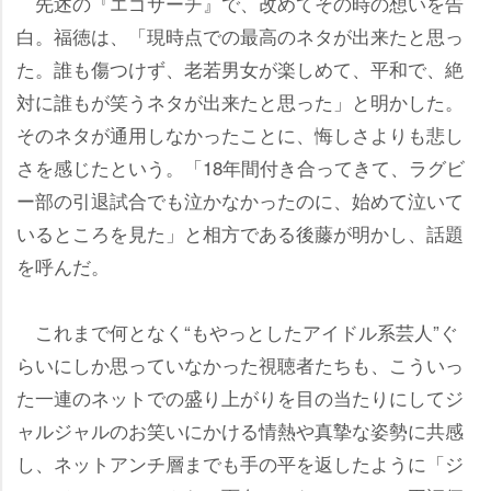
先述の『エゴサーチ』で、改めてその時の想いを告
白。福徳は、「現時点での最高のネタが出来たと思っ
た。誰も傷つけず、老若男女が楽しめて、平和で、絶
対に誰もが笑うネタが出来たと思った」と明かした。
そのネタが通用しなかったことに、悔しさよりも悲し
さを感じたという。「18年間付き合ってきて、ラグビ
ー部の引退試合でも泣かなかったのに、始めて泣いて
いるところを見た」と相方である後藤が明かし、話題
を呼んだ。
これまで何となく“もやっとしたアイドル系芸人”ぐ
らいにしか思っていなかった視聴者たちも、こういっ
た一連のネットでの盛り上がりを目の当たりにしてジ
ャルジャルのお笑いにかける情熱や真摯な姿勢に共感
し、ネットアンチ層までも手の平を返したように「ジ