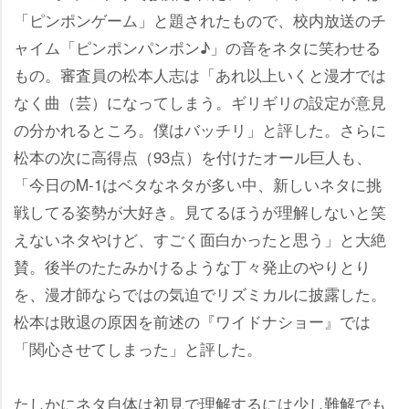
「ピンポンゲーム」と題されたもので、校内放送のチ
ャイム「ピンポンパンポン♪」の音をネタに笑わせる
もの。審査員の松本人志は「あれ以上いくと漫才では
なく曲（芸）になってしまう。ギリギリの設定が意見
の分かれるところ。僕はバッチリ」と評した。さらに
松本の次に高得点（93点）を付けたオール巨人も、
「今日のM-1はベタなネタが多い中、新しいネタに挑
戦してる姿勢が大好き。見てるほうが理解しないと笑
えないネタやけど、すごく面白かったと思う」と大絶
賛。後半のたたみかけるような丁々発止のやりとり
を、漫才師ならではの気迫でリズミカルに披露した。
松本は敗退の原因を前述の『ワイドナショー』では
「関心させてしまった」と評した。
たしかにネタ自体は初見で理解するには少し難解でも