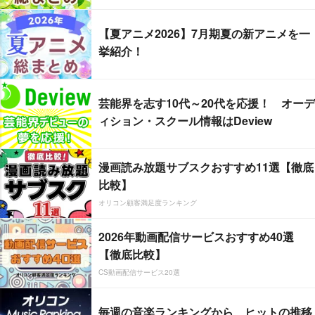
【夏アニメ2026】7月期夏の新アニメを一
挙紹介！
芸能界を志す10代～20代を応援！ オーデ
ィション・スクール情報はDeview
漫画読み放題サブスクおすすめ11選【徹底
比較】
オリコン顧客満足度ランキング
2026年動画配信サービスおすすめ40選
【徹底比較】
CS動画配信サービス20選
毎週の音楽ランキングから、ヒットの推移