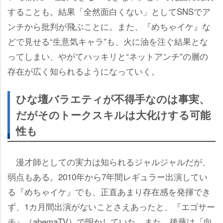
することも。結果「全然面白くない」としてSNSでア
ンチから批判が飛ぶことに。また、『めちゃイケ』な
どで見せる“生意気キャラ”も、火に油を注ぐ結果とな
ってしまい、やがてハッキリと“ネットアンチ”の層の
存在が広く知られるようになっていく。
ひな壇バラエティが不得手なのは事実、
だがそのトークスキルは大化けする可能
性も
漫才師としての実力は知られるジャルジャルだが、
弱点もある。2010年から7年間レギュラー出演してい
る『めちゃイケ』でも、正直あまり存在感を発揮でき
ず、1カ月間出演がないことさえあったと、『エゴサー
チ』（abemaTV）で明かしていた。また、後藤は「向