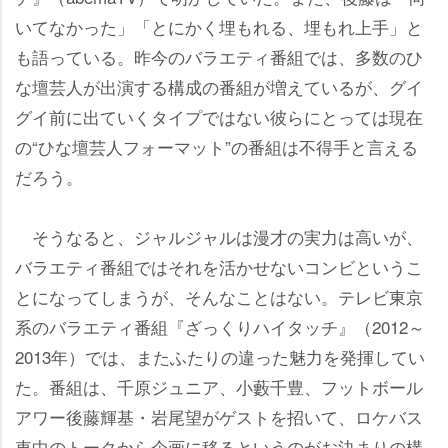
いてなかった」「とにかく埋もれる、埋もれ上手」と
も語っている。昨今のバラエティ番組では、多数のひ
な壇芸人が出演する構成の番組が増えているが、グイ
グイ前に出ていくタイプではない彼らにとっては現在
の“ひな壇芸人フォーマット”の番組は不得手と言える
だろう。
そうなると、ジャルジャルは漫才の実力は高いが、
バラエティ番組ではそれを活かせないコンビというこ
とになってしまうが、そんなことはない。テレビ東京
系のバラエティ番組『ざっくりハイタッチ』（2012～
2013年）では、またふたりの違った魅力を発揮してい
た。番組は、千原ジュニア、小藪千豊、フットボール
アワー後藤輝基・岩尾望がゲストを招いて、ロケバス
車中のトークから企画に移るというのがお決まりの構