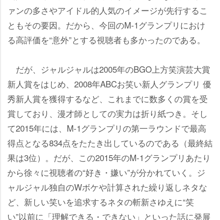
ァンの多さやアイドル的人気のイメージが先行するこ
ともその要因。だから、今回のM‐1グランプリにおけ
る高評価を“意外”とする視聴者も多かったのである。
だが、ジャルジャルは2005年のBGO上方笑演芸大賞
新人賞をはじめ、2008年ABCお笑い新人グランプリ 優
秀新人賞を獲得するなど、これまでに数多くの賞を受
賞しており、漫才師としての実力は折り紙つき。そし
て2015年には、M-1グランプリの第一ラウンドで最高
得点となる834点をたたき出しているのである（最終結
果は3位）。だが、この2015年のM‐1グランプリあたり
から徐々に視聴者の“好き・嫌い”が分かれていく。ジ
ャルジャル独自のWボケや計算された繰り返しネタな
ど、新しい笑いを追求するネタの斬新さゆえに“笑
い”以前に「理解できる・できない」といった話に発展