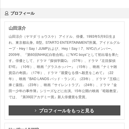
プロフィール
山田涼介
山田涼介（ヤマダ リョウスケ） アイドル、俳優。1993年5月9日生ま
れ、東京都出身。B型。STARTO ENTERTAINMENT所属。アイドルグル
ープ・Hey！Say！JUMPおよび、Hey！Say！7、NYCのメンバー。
2009年、『第60回NHK紅白歌合戦』に“NYC boys”として初出場を果た
す。俳優として、ドラマ『探偵学園Q』（07年）、ドラマ『左目探偵
EYE』（10年）、映画『グラスホッパー』（15年）、映画『ナミヤ雑
貨店の奇蹟』（17年）、ドラマ『親愛なる僕へ殺意をこめて』（22
年）、映画『BAD LANDS バッド・ランズ』（23年）、ドラマ『王様に
捧ぐ薬指』（23年）、映画『サイレントラブ』（24年）、ドラマ『金
田一少年の事件簿』シリーズなどに出演。15年公開の映画「暗殺教室」
では、『第39回アカデミー賞』新人俳優賞を受賞。
プロフィールをもっと見る