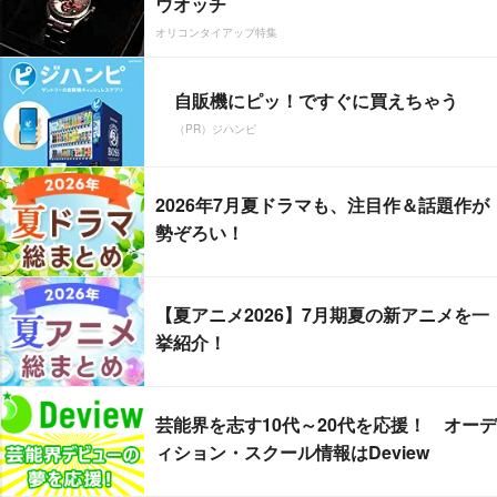
ウオッチ
オリコンタイアップ特集
自販機にピッ！ですぐに買えちゃう
（PR）ジハンピ
2026年7月夏ドラマも、注目作＆話題作が
勢ぞろい！
【夏アニメ2026】7月期夏の新アニメを一
挙紹介！
芸能界を志す10代～20代を応援！ オーデ
ィション・スクール情報はDeview