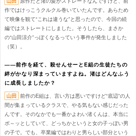
原作だと渚の髪がストレートなんですけど、前
山田
作ではけっこうクルクル巻いていたんです。あらため
て映像を観て“これは違うな”と思ったので、今回の続
編ではストレートにしました。そうしたら、まさか
の“山田涼介”っぽくなるっていう事件が発生しました
（笑）。
――前作を経て、殺せんせーとE組の生徒たちの
絆がかなり深まっていますよね。渚はどんなふう
に成長しましたか？
前作のE組は、言い方は悪いですけど“底辺”の人
山田
間が集まっているクラスで、やる気もない感じだった
んです。そのなかでも一番かよわい渚くんは、本当に
ボ～ッとしていて、どっちかというと女の子っぽい男
の子で。でも、卒業編ではわりと男らしい部分という