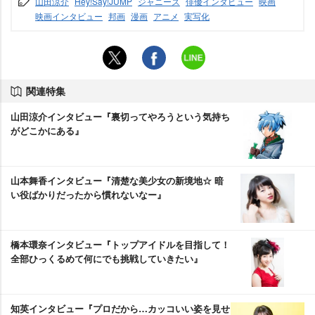
山田涼介
Hey!Say!JUMP
ジャニーズ
俳優インタビュー
映画
映画インタビュー
邦画
漫画
アニメ
実写化
関連特集
山田涼介インタビュー『裏切ってやろうという気持ち
がどこかにある』
山本舞香インタビュー『清楚な美少女の新境地☆ 暗
い役ばかりだったから慣れないなー』
橋本環奈インタビュー『トップアイドルを目指して！
全部ひっくるめて何にでも挑戦していきたい』
知英インタビュー『プロだから…カッコいい姿を見せ