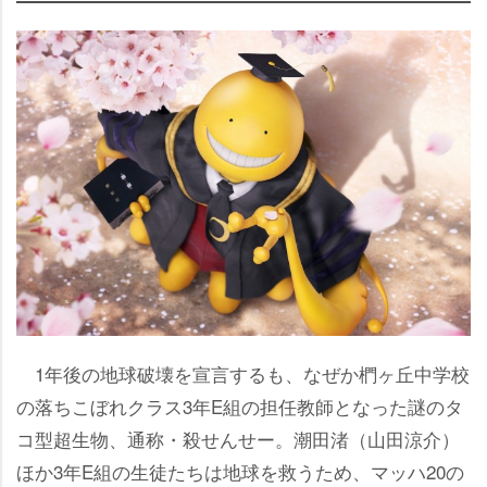
1年後の地球破壊を宣言するも、なぜか椚ヶ丘中学校
の落ちこぼれクラス3年E組の担任教師となった謎のタ
コ型超生物、通称・殺せんせー。潮田渚（山田涼介）
ほか3年E組の生徒たちは地球を救うため、マッハ20の