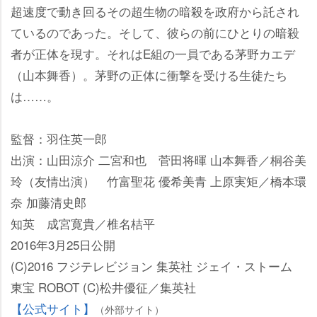
超速度で動き回るその超生物の暗殺を政府から託され
ているのであった。そして、彼らの前にひとりの暗殺
者が正体を現す。それはE組の一員である茅野カエデ
（山本舞香）。茅野の正体に衝撃を受ける生徒たち
は……。
監督：羽住英一郎
出演：山田涼介 二宮和也 菅田将暉 山本舞香／桐谷美
玲（友情出演） 竹富聖花 優希美青 上原実矩／橋本環
奈 加藤清史郎
知英 成宮寛貴／椎名桔平
2016年3月25日公開
(C)2016 フジテレビジョン 集英社 ジェイ・ストーム
東宝 ROBOT (C)松井優征／集英社
【公式サイト】
（外部サイト）