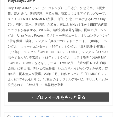
Hey!Say!JUMP
Hey! Say! JUMP（ヘイ セイ ジャンプ） 山田涼介、知念侑李、有岡大
貴、高木雄也、伊野尾慧、八乙女光、薮宏太によるアイドルグループ。
STARTO ENTERTAINMENT所属。山田、知念、中島によるHey！Say！
7と、有岡、高木、伊野尾、八乙女、薮によるHey！Say！BESTの内部
ユニットが存在する。2007年、結成記者会見を開催。同年11月、シン
グル「Ultra Music Power」でメジャーデビューし、オリコンランキング
1位を獲得。以降、シングル「真夜中のシャドーボーイ」（08年）、シ
ングル「ウィークエンダー」（14年）、シングル「真剣SUNSHINE」
（16年）、シングル「OVER THE TOP」（17年）、シングル「a r e a /
恋をするんだ / 春玄鳥」（22年）、シングル「ウラオモテ / DEAR MY
LOVER」（23年）などをリリース。17年12月、『第68回 NHK紅白歌
合戦』に初出場。テレビの冠番組『いただきハイジャンプ』がある。21
年4月、岡本圭人が脱退。23年12月、前作アルバム『『FILMUSIC!』』
より約1年4ヶ月ぶりに、10枚目のオリジナルアルバム『PULL UP!』が
発売される。25年8月、中島裕翔が卒業。
プロフィールをもっと見る