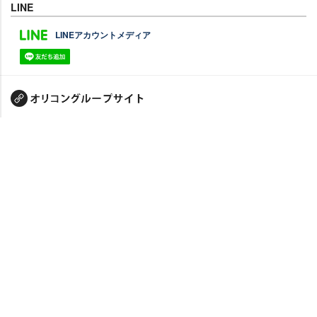
LINE
LINEアカウントメディア
PC版に切り替え
禁無断複写転載
クッキーの使用について
© oricon ME inc.
JASRAC許諾番号：
9009642140Y38026