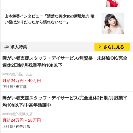
山本舞香インタビュー『清楚な美少女の新境地☆ 暗
い役ばかりだったから慣れないなー』
求人特集
さらに見る
障がい者支援スタッフ・デイサービス/無資格・未経験OK/完全
週休2日制/月残業平均10h以下
kotrio紹介品川支店
月給24万円～40万円
正社員 / 東京都
障がい者支援スタッフ・デイサービス/完全週休2日制/月残業平
均10h以下/中高年活躍中
kotrio紹介横浜支店
月給24万円～28万円
正社員 / 神奈川県