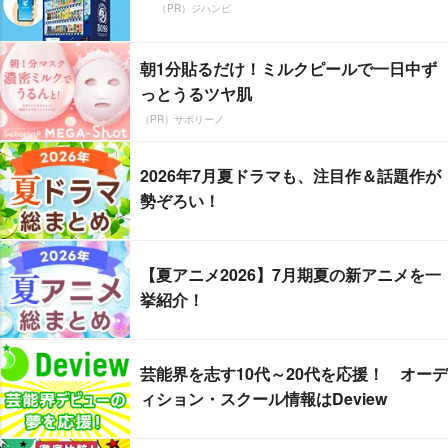
（PR）ジハンピ
朝1分貼るだけ！ミルクピールで一日中ず
っとうるツヤ肌
（PR）サボリーノ
2026年7月夏ドラマも、注目作＆話題作が
勢ぞろい！
【夏アニメ2026】7月期夏の新アニメを一
挙紹介！
芸能界を志す10代～20代を応援！ オーデ
ィション・スクール情報はDeview