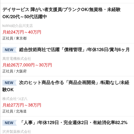
デイサービス 障がい者支援員/ブランクOK/無資格・未経験
OK/20代～50代活躍中
kotrio紹介品川支店
月給24万円～40万円
正社員 / 東京都
総合技術商社で活躍「債権管理」/年休126日/賞与6ヶ月
NEW
萬世電機株式会社
月給26万7,000円～30万円
正社員 / 大阪府
次のヒット商品を作る「商品企画開発」/転勤なし/未経
NEW
験OK
株式会社つぼ八
月給27万円～38万円
正社員 / 北海道
「人事」/年休129日・完全週休2日・有給消化率82.2%
NEW
沢井製薬株式会社