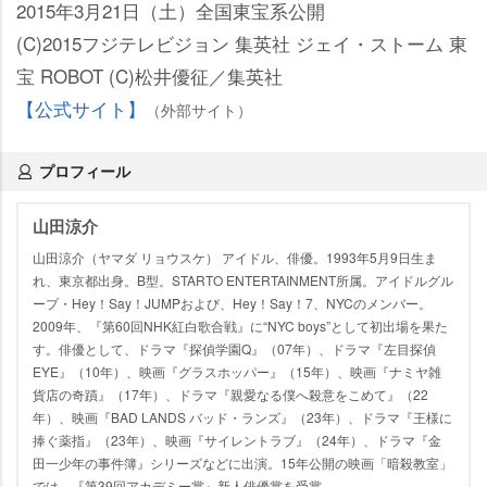
2015年3月21日（土）全国東宝系公開
(C)2015フジテレビジョン 集英社 ジェイ・ストーム 東
宝 ROBOT (C)松井優征／集英社
【公式サイト】
（外部サイト）
プロフィール
山田涼介
山田涼介（ヤマダ リョウスケ） アイドル、俳優。1993年5月9日生ま
れ、東京都出身。B型。STARTO ENTERTAINMENT所属。アイドルグル
ープ・Hey！Say！JUMPおよび、Hey！Say！7、NYCのメンバー。
2009年、『第60回NHK紅白歌合戦』に“NYC boys”として初出場を果た
す。俳優として、ドラマ『探偵学園Q』（07年）、ドラマ『左目探偵
EYE』（10年）、映画『グラスホッパー』（15年）、映画『ナミヤ雑
貨店の奇蹟』（17年）、ドラマ『親愛なる僕へ殺意をこめて』（22
年）、映画『BAD LANDS バッド・ランズ』（23年）、ドラマ『王様に
捧ぐ薬指』（23年）、映画『サイレントラブ』（24年）、ドラマ『金
田一少年の事件簿』シリーズなどに出演。15年公開の映画「暗殺教室」
では、『第39回アカデミー賞』新人俳優賞を受賞。