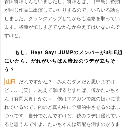
菅田将暉くんもいましたし。将暉とは、（中島）裕翔
が同じ作品に出演していたりするので、いろいろ話を
しました。クランクアップしてからも連絡を取ってい
ます。将暉が忙しすぎてなかなか会えてはいないんで
すけど。
――もし、Hey! Say! JUMPのメンバーが3年E組
にいたら、だれがいちばん暗殺のウデが立ちそ
う？
だれですかね？ みんなダメだと思いますけ
山田
ど……（笑）。あえて挙げるとすれば、僕かだいちゃ
ん（有岡大貴）かな～。僕はエアガンで銃の扱いに慣
れているので。的のど真ん中に全弾的中させるのはふ
つうです。自分でなんですけど、銃のウデは優れてい
ると思うんですよ。だいちゃんは気配を消すのがうま