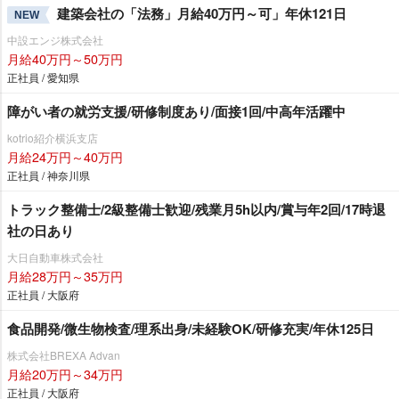
建築会社の「法務」月給40万円～可」年休121日
NEW
中設エンジ株式会社
月給40万円～50万円
正社員 / 愛知県
障がい者の就労支援/研修制度あり/面接1回/中高年活躍中
kotrio紹介横浜支店
月給24万円～40万円
正社員 / 神奈川県
トラック整備士/2級整備士歓迎/残業月5h以内/賞与年2回/17時退
社の日あり
大日自動車株式会社
月給28万円～35万円
正社員 / 大阪府
食品開発/微生物検査/理系出身/未経験OK/研修充実/年休125日
株式会社BREXA Advan
月給20万円～34万円
正社員 / 大阪府