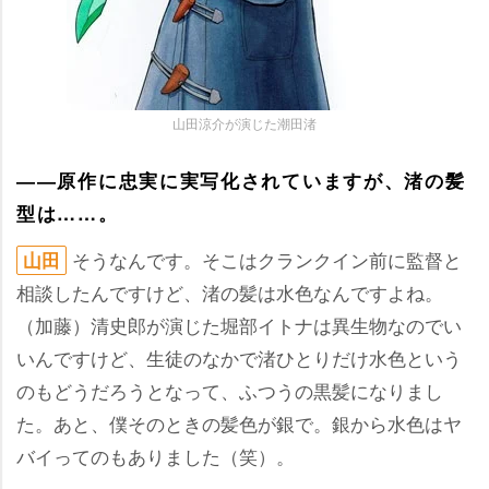
山田涼介が演じた潮田渚
――原作に忠実に実写化されていますが、渚の髪
型は……。
そうなんです。そこはクランクイン前に監督と
山田
相談したんですけど、渚の髪は水色なんですよね。
（加藤）清史郎が演じた堀部イトナは異生物なのでい
いんですけど、生徒のなかで渚ひとりだけ水色という
のもどうだろうとなって、ふつうの黒髪になりまし
た。あと、僕そのときの髪色が銀で。銀から水色はヤ
バイってのもありました（笑）。