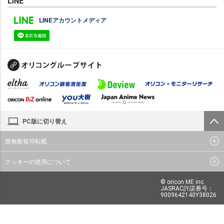
LINE
LINEアカウントメディア
PC版に切り替え
禁無断複写転載
クッキーの使用について
© oricon ME inc.
JASRAC許諾番号：
9009642140Y38026