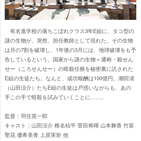
有名進学校の落ちこぼれクラス3年E組に、タコ型の
謎の生物が、突然、担任教師として現れた。その生物
は月の7割を破壊し、1年後の3月には、地球破壊をも予
告しているという。国家から謎の生物＝通称・殺せん
せー（ころせんせー）の暗殺任務を秘密裏に託された
E組の生徒たち。なんと、成功報酬は100億円。潮田渚
（山田涼介）たちE組の生徒は戸惑いながらも、あの
手この手で暗殺を試みていくことに……。
監督：羽住英一郎
キャスト：山田涼介 椎名桔平 菅田将暉 山本舞香 竹富
聖花 優希美青 上原実矩 他