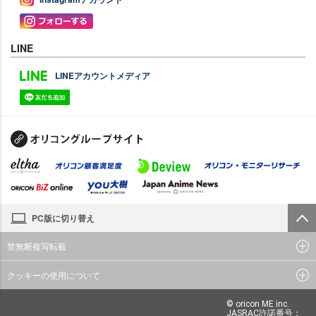
LINE
LINEアカウントメディア
PC版に切り替え
禁無断複写転載
クッキーの使用について
© oricon ME inc.
JASRAC許諾番号：