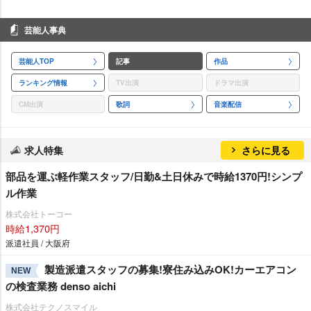
芸能人事典
芸能人TOP
記事
作品
ランキング情報
TV出演
ドラマ出演
CM出演
歌詞
音楽配信
求人特集
さらに見る
部品を運ぶ軽作業スタッフ/日勤&土日休みで時給1370円!シンプ
ル作業
株式会社トーコー
時給1,370円
派遣社員 / 大阪府
製造派遣スタッフの募集!寮住み込みOK!カーエアコン
NEW
の検査業務 denso aichi
株式会社テクノスマイル