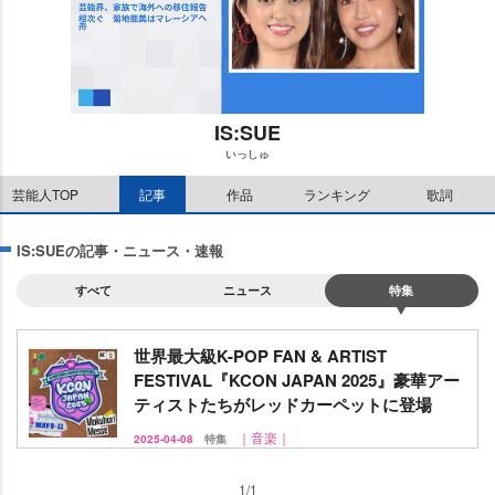
IS:SUE
いっしゅ
M
芸能人TOP
記事
作品
ランキング
歌詞
u
t
e
IS:SUEの記事・ニュース・速報
すべて
ニュース
特集
世界最大級K-POP FAN & ARTIST
FESTIVAL『KCON JAPAN 2025』豪華アー
ティストたちがレッドカーペットに登場
｜音楽｜
2025-04-08
特集
1/1