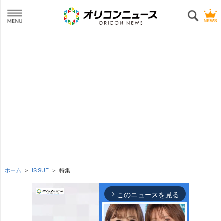
ホーム
IS:SUE
特集
このニュースを見る
arrow_forward_ios