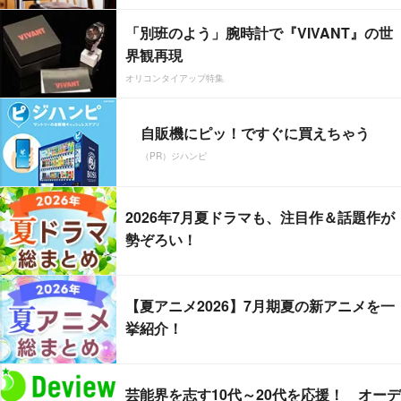
「別班のよう」腕時計で『VIVANT』の世
界観再現
オリコンタイアップ特集
自販機にピッ！ですぐに買えちゃう
（PR）ジハンピ
2026年7月夏ドラマも、注目作＆話題作が
勢ぞろい！
【夏アニメ2026】7月期夏の新アニメを一
挙紹介！
芸能界を志す10代～20代を応援！ オーデ