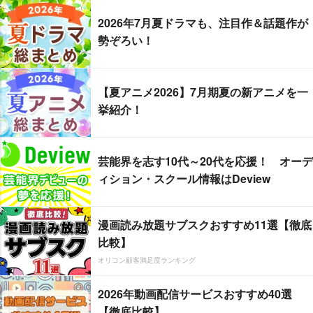
2026年7月夏ドラマも、注目作＆話題作が
勢ぞろい！
【夏アニメ2026】7月期夏の新アニメを一
挙紹介！
芸能界を志す10代～20代を応援！ オーデ
ィション・スクール情報はDeview
漫画読み放題サブスクおすすめ11選【徹底
比較】
オリコン顧客満足度ランキング
2026年動画配信サービスおすすめ40選
【徹底比較】