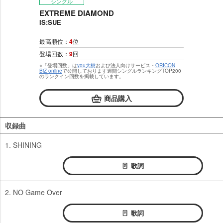
シングル
EXTREME DIAMOND
IS:SUE
最高順位：
4
位
登場回数：
9
回
※「登場回数」は
you大樹
および法人向けサービス・
ORICON
BiZ online
で公開しております週間シングルランキングTOP200
のランクイン回数を掲載しています。
商品購入
収録曲
1. SHINING
歌詞
2. NO Game Over
歌詞