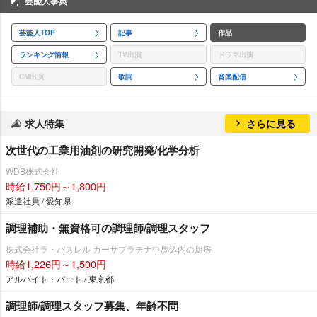
芸能人事典
芸能人TOP
記事
作品
ランキング情報
TV出演
ドラマ出演
CM出演
歌詞
音楽配信
求人特集
さらに見る
次世代の工業用油剤の研究開発/化学分析
WDB株式会社
時給1,750円～1,800円
派遣社員 / 愛知県
調理補助・無資格可の調理師/調理スタッフ
株式会社ラ・パスレル カーサプラチナ中馬込内の厨房
時給1,226円～1,500円
アルバイト・パート / 東京都
調理師/調理スタッフ募集、年齢不問