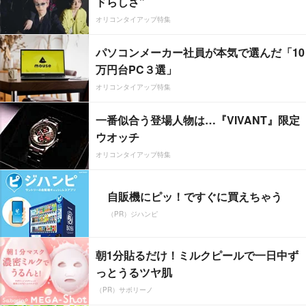
ドらしさ”
オリコンタイアップ特集
パソコンメーカー社員が本気で選んだ「10
万円台PC３選」
オリコンタイアップ特集
一番似合う登場人物は…『VIVANT』限定
ウオッチ
オリコンタイアップ特集
自販機にピッ！ですぐに買えちゃう
（PR）ジハンピ
朝1分貼るだけ！ミルクピールで一日中ず
っとうるツヤ肌
（PR）サボリーノ