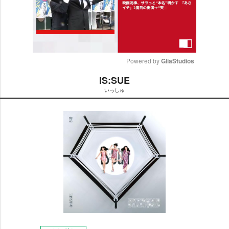
Powered by 
GliaStudios
IS:SUE
M
いっしゅ
u
t
e