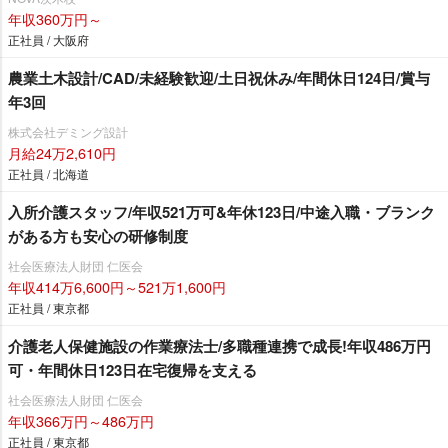
年収360万円～
正社員 / 大阪府
農業土木設計/CAD/未経験歓迎/土日祝休み/年間休日124日/賞与
年3回
株式会社デミング設計
月給24万2,610円
正社員 / 北海道
入所介護スタッフ/年収521万可&年休123日/中途入職・ブランク
がある方も安心の研修制度
社会医療法人財団 仁医会
年収414万6,600円～521万1,600円
正社員 / 東京都
介護老人保健施設の作業療法士/多職種連携で成長!年収486万円
可・年間休日123日在宅復帰を支える
社会医療法人財団 仁医会
年収366万円～486万円
正社員 / 東京都