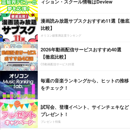
ィション・スクール情報はDeview
漫画読み放題サブスクおすすめ11選【徹底
比較】
オリコン顧客満足度ランキング
2026年動画配信サービスおすすめ40選
【徹底比較】
CS動画配信サービス20選
毎週の音楽ランキングから、ヒットの推移
をチェック！
試写会、登壇イベント、サインチェキなど
プレゼント！
プレゼント特集