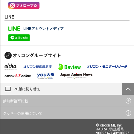
LINE
LINEアカウントメディア
PC版に切り替え
禁無断複写転載
クッキーの使用について
© oricon ME inc.
JASRAC許諾番号：
9009642140Y38026