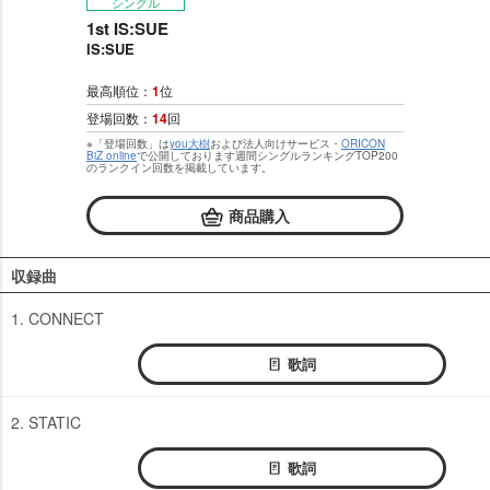
シングル
1st IS:SUE
IS:SUE
最高順位：
1
位
登場回数：
14
回
※「登場回数」は
you大樹
および法人向けサービス・
ORICON
BiZ online
で公開しております週間シングルランキングTOP200
のランクイン回数を掲載しています。
商品購入
収録曲
1. CONNECT
歌詞
2. STATIC
歌詞