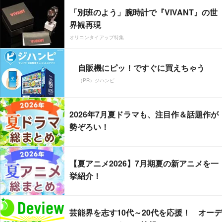
「別班のよう」腕時計で『VIVANT』の世
界観再現
オリコンタイアップ特集
自販機にピッ！ですぐに買えちゃう
（PR）ジハンピ
2026年7月夏ドラマも、注目作＆話題作が
勢ぞろい！
【夏アニメ2026】7月期夏の新アニメを一
挙紹介！
芸能界を志す10代～20代を応援！ オーデ