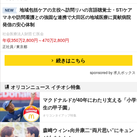
地域包括ケアの主役へ訪問リハの言語聴覚士・ST/ケア
NEW
マネや訪問看護との強固な連携で大田区の地域医療に貢献病院
発信の安心体制
社会医療法人財団 仁医会
年収350万2,800円～470万2,800円
正社員 / 東京都
続きはこちら
sponsored by 求人ボックス
オリコンニュース イチオシ特集
マクドナルドが40年にわたり支える「小学
生の甲子園」
オリコンタイアップ特集
森崎ウィン×向井康二“両片思い”にキュン