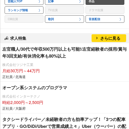
芸能人TOP
記事
作品
ランキング情報
TV出演
ドラマ出演
CM出演
歌詞
音楽配信
求人特集
さらに見る
左官職人/30代で年収500万円以上も可能!/左官経験者の採用/賞与
年3回支給/有休消化率も80%以上
株式会社ツジヤ工業
月給30万円～44万円
正社員 / 北海道
オープン系システムのプログラマ
株式会社インターテクノ
時給2,000円～2,500円
正社員 / 大阪府
タクシードライバー／未経験者の方も効率アップ！「3つの配車
アプリ・GO/DiDi/Uberで営業成績上々」Uber（ウーバー）の配