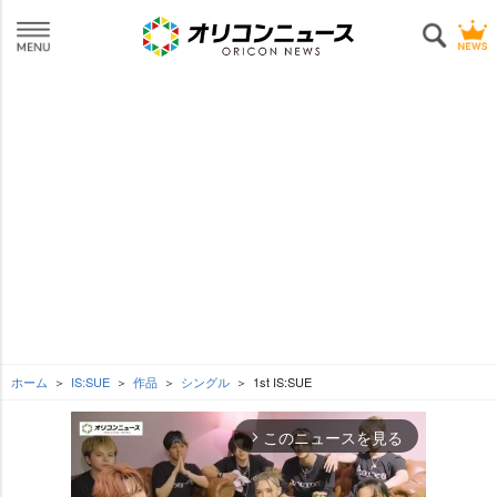
ホーム
IS:SUE
作品
シングル
1st IS:SUE
このニュースを見る
arrow_forward_ios