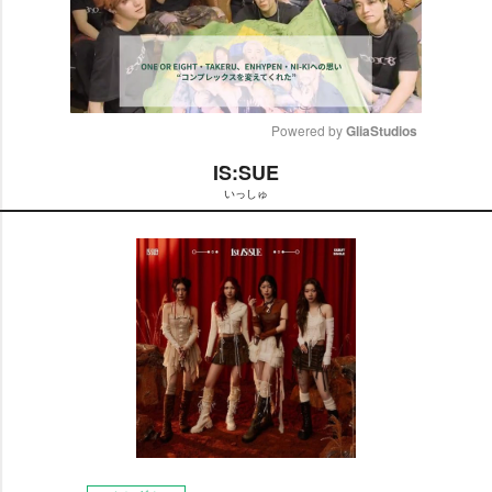
Powered by 
GliaStudios
IS:SUE
M
いっしゅ
u
t
e