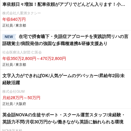
車依頼日々増加！配車依頼がアプリでどんどん入ります！小田
急線・東急田園都市沿線にお住まいの方必見☆ 未経験者の方
株式会社八重洲タクシー
も安心「3ヶ月30万円給料保証」乗務員さん最優先の職場環境！
年収640万円
嬉しい待遇も盛りだくさん♪「 経験者対象で入社20万円支
正社員 / 東京都
給！」シフトの相談も親身に対応！自分のペースで働くことが
在宅で摂食嚥下・失語症アプローチを実践訪問リハの言
NEW
できますよ♪
語聴覚士/病院発信の強固な多職種連携&研修支援あり
社会医療法人財団 仁医会
年収350万2,800円～470万2,800円
正社員 / 東京都
文字入力ができればOK/人気ゲームのデバッカー/昇給年2回/未
経験活躍
株式会社GUM
月給28万円～50万円
正社員 / 大阪府
英会話NOVAの生徒サポート・スクール運営スタッフ/未経験・
英語力不問/月収30万円から/働きながら英語に触れられる環境
NOVA茨木校