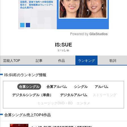
Powered by 
GliaStudios
IS:SUE
M
いっしゅ
u
t
芸能人TOP
記事
作品
ランキング
歌詞
e
IS:SUEのランキング情報
合算シングル
合算アルバム
シングル
アルバム
デジタルシングル（単曲）
デジタルアルバム
ストリーミング
ミュージックDVD・BD
エンタメ
合算シングル売上TOP4作品