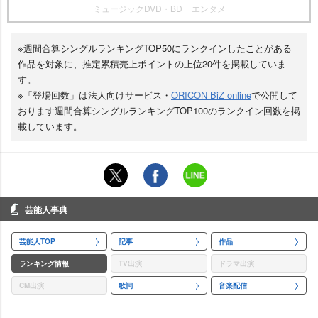
ミュージックDVD・BD
エンタメ
※週間合算シングルランキングTOP50にランクインしたことがある
作品を対象に、推定累積売上ポイントの上位20件を掲載していま
す。
※「登場回数」は法人向けサービス・
ORICON BiZ online
で公開して
おります週間合算シングルランキングTOP100のランクイン回数を掲
載しています。
芸能人事典
芸能人TOP
記事
作品
ランキング情報
TV出演
ドラマ出演
CM出演
歌詞
音楽配信