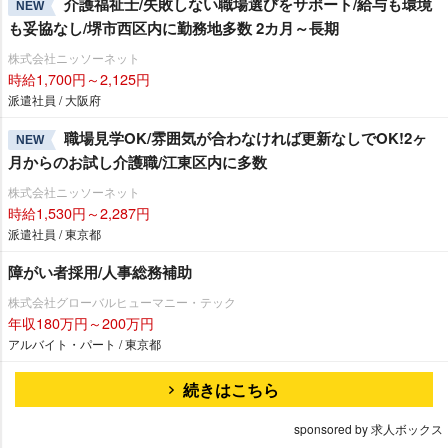
介護福祉士/失敗しない職場選びをサポート/給与も環境
NEW
も妥協なし/堺市西区内に勤務地多数 2カ月～長期
株式会社ニッソーネット
時給1,700円～2,125円
派遣社員 / 大阪府
職場見学OK/雰囲気が合わなければ更新なしでOK!2ヶ
NEW
月からのお試し介護職/江東区内に多数
株式会社ニッソーネット
時給1,530円～2,287円
派遣社員 / 東京都
障がい者採用/人事総務補助
株式会社グローバルヒューマニー・テック
年収180万円～200万円
アルバイト・パート / 東京都
続きはこちら
sponsored by 求人ボックス