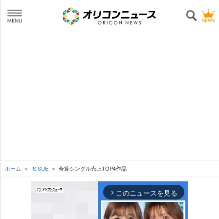
ホーム
IS:SUE
合算シングル売上TOP4作品
このニュースを見る
arrow_forward_ios