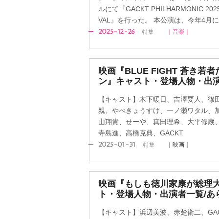
ルにて『GACKT PHILHARMONIC 20
VAL』を行った。 本公演は、今年4月
2025-12-26
特集
｜音楽｜
映画『BLUE FIGHT 蒼き
ン』キャスト・登場人物・出演
【キャスト】木下暖日、吉澤要人、篠
親、やべきょうすけ、一ノ瀬ワタル、
山翔貴、せーや、真田理希、大平修蔵、
寺島進、高橋克典、GACKT
2025-01-31
特集
｜映画｜
映画『もしも徳川家康が総理
ト・登場人物・出演者一覧/あ
【キャスト】浜辺美波、赤楚衛二、GA