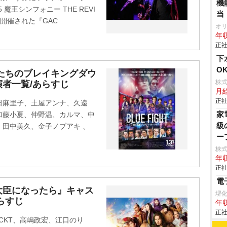
機
25 魔王シンフォニー THE REVI
当
に開催された『GAC
オ
年収
正社
下
O
若者たちのブレイキングダウ
株
者一覧/あらすじ
月
正社
田麻里子、土屋アンナ、久遠
家
加藤小夏、仲野温、カルマ、中
級
田中美久、金子ノブアキ 、
ー
株
年収
正社
電
大臣になったら』キャス
堺
らすじ
年収
正社
CKT、高嶋政宏、江口のり