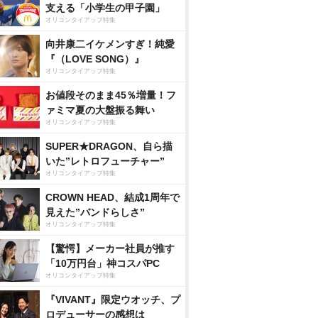
支える「小学生の甲子園」
オリコンタイアップ特集
向井康二イケメンすぎ！純愛
『（LOVE SONG）』
オリコンタイアップ特集
お値段そのまま45％増量！フ
ァミマ夏の大盤振る舞い
オリコンタイアップ特集
SUPER★DRAGON、自ら描
いた”レトロフューチャー”
オリコンタイアップ特集
CROWN HEAD、結成1周年で
見えた”バンドらしさ”
オリコンタイアップ特集
【驚愕】メーカー社員が推す
「10万円台」神コスパPC
オリコンタイアップ特集
『VIVANT』限定ウオッチ、プ
ロデューサーの感想は