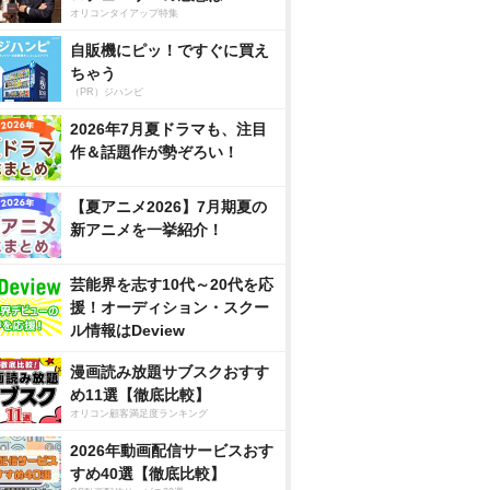
オリコンタイアップ特集
自販機にピッ！ですぐに買え
ちゃう
（PR）ジハンピ
2026年7月夏ドラマも、注目
作＆話題作が勢ぞろい！
【夏アニメ2026】7月期夏の
新アニメを一挙紹介！
芸能界を志す10代～20代を応
援！オーディション・スクー
ル情報はDeview
漫画読み放題サブスクおすす
め11選【徹底比較】
オリコン顧客満足度ランキング
2026年動画配信サービスおす
すめ40選【徹底比較】