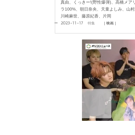
真由、くっきー!(野性爆弾)、高橋メ
ラ100%、朝日奈央、天童よしみ、山村
川崎麻世、藤原紀香、片岡
2023-11-17
特集
｜映画｜