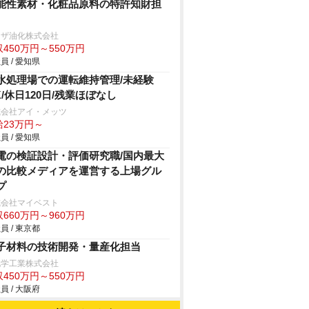
能性素材・化粧品原料の特許知財担
リザ油化株式会社
450万円～550万円
員 / 愛知県
水処理場での運転維持管理/未経験
K/休日120日/残業ほぼなし
式会社アイ・メッツ
給23万円～
員 / 愛知県
電の検証設計・評価研究職/国内最大
の比較メディアを運営する上場グル
プ
式会社マイベスト
660万円～960万円
員 / 東京都
子材料の技術開発・量産化担当
化学工業株式会社
450万円～550万円
員 / 大阪府