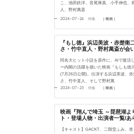
こ、池田鉄洋、音尾琢真、小手伸也、
人、野村萬斎
2024-07-26
特集
｜映画｜
『もし徳』浜辺美波・赤楚衛二
さ・竹中直人・野村萬斎が会
同名大ヒット小説を原作に、AIで復活
ー内閣の活躍を描いた映画『もしも徳
(7月26日公開)。出演する浜辺美波、赤
さ、竹中直人、そして野村萬
2024-07-23
特集
｜映画｜
映画『翔んで埼玉 ～琵琶湖よ
ト・登場人物・出演者一覧/あ
【キャスト】GACKT、二階堂ふみ、