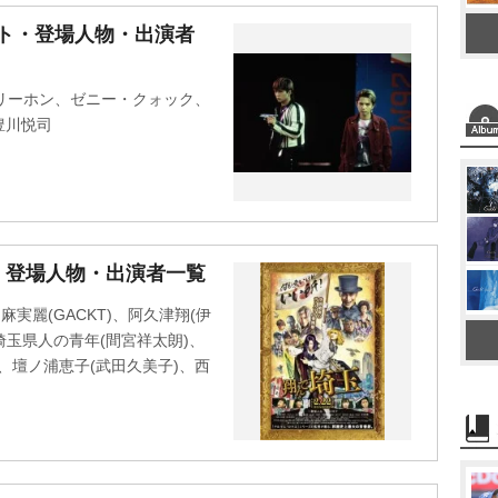
M
ャスト・登場人物・出演者
u
t
・リーホン、ゼニー・クォック、
e
豊川悦司
・登場人物・出演者一覧
実麗(GACKT)、阿久津翔(伊
埼玉県人の青年(間宮祥太朗)、
)、壇ノ浦恵子(武田久美子)、西