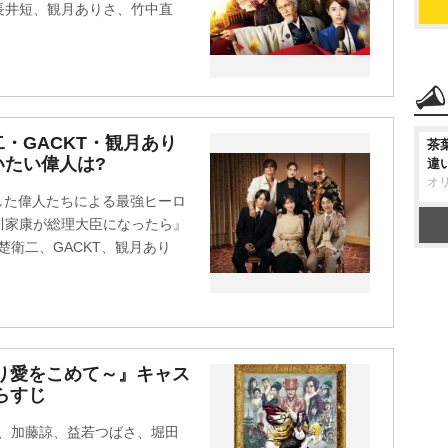
長井短、観月ありさ、竹中直
・GACKT・観月あり
茶
いたい偉人は?
違
オ
した偉人たちによる最強ヒーロ
川家康が総理大臣になったら』
楚衛二、GACKT、観月あり
り愛をこめて～』キャス
らすじ
杏、加藤諒、益若つばさ、堀田