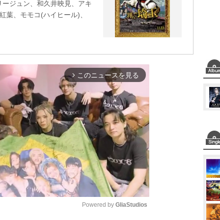
アリージュン、和久井映見、アキ
紅葉、モモコ(ハイヒール)、
このニュースを見る
arrow_forward_ios
Powered by 
GliaStudios