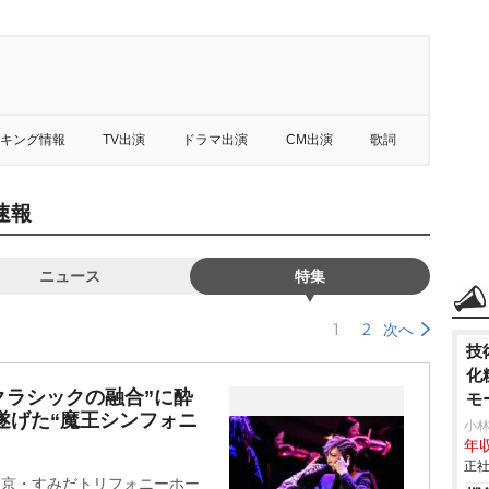
キング情報
TV出演
ドラマ出演
CM出演
歌詞
速報
ニュース
特集
1
2
次へ
技
化
クラシックの融合”に酔
モ
遂げた“魔王シンフォニ
小
年収
正社
、東京・すみだトリフォニーホー