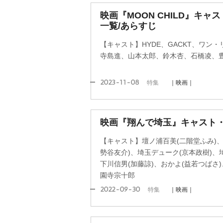
映画『MOON CHILD』キ
一覧/あらすじ
【キャスト】HYDE、GACKT、ワン
寺島進、山本太郎、鈴木杏、石橋凌、
2023-11-08
特集
｜映画｜
映画『翔んで埼玉』キャスト
【キャスト】壇ノ浦百美(二階堂ふみ)、麻
勢谷友介)、埼玉デューク(京本政樹)、
下川信男(加藤諒)、おかよ(益若つばさ
園寺宗十郎
2022-09-30
特集
｜映画｜