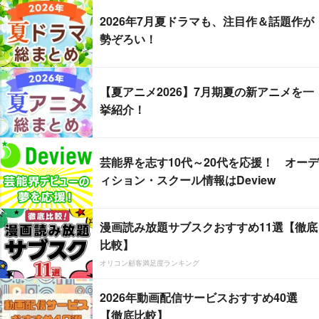
2026年7月夏ドラマも、注目作＆話題作が
勢ぞろい！
【夏アニメ2026】7月期夏の新アニメを一
挙紹介！
芸能界を志す10代～20代を応援！ オーデ
ィション・スクール情報はDeview
漫画読み放題サブスクおすすめ11選【徹底
比較】
オリコン顧客満足度ランキング
2026年動画配信サービスおすすめ40選
【徹底比較】