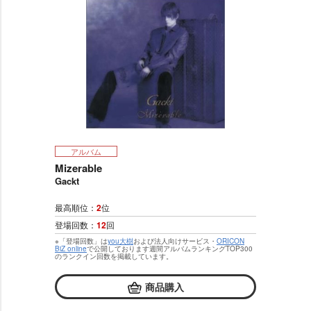
アルバム
Mizerable
Gackt
最高順位：
2
位
登場回数：
12
回
※「登場回数」は
you大樹
および法人向けサービス・
ORICON
BiZ online
で公開しております週間アルバムランキングTOP300
のランクイン回数を掲載しています。
商品購入