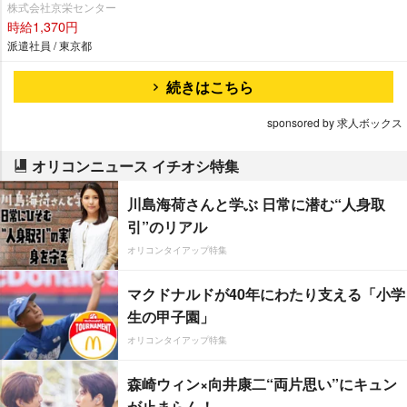
株式会社京栄センター
時給1,370円
派遣社員 / 東京都
続きはこちら
sponsored by 求人ボックス
オリコンニュース イチオシ特集
川島海荷さんと学ぶ 日常に潜む“人身取
引”のリアル
オリコンタイアップ特集
マクドナルドが40年にわたり支える「小学
生の甲子園」
オリコンタイアップ特集
森崎ウィン×向井康二“両片思い”にキュン
が止まらん！