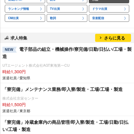
ランキング情報
TV出演
ドラマ出演
CM出演
歌詞
音楽配信
求人特集
さらに見る
電子部品の組立・機械操作/寮完備/日勤/日払い/工場・製
NEW
造
UTエージェント株式会社AGT東海第一CU
時給1,300円
派遣社員 / 愛知県
「寮完備」メンテナンス業務/即入寮/製造・工場/工場・製造
株式会社京栄センター
時給1,500円
派遣社員 / 東京都
「寮完備」冷蔵倉庫内の商品管理/即入寮/製造・工場/日勤/日払
い/工場・製造