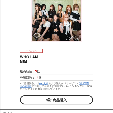
アルバム
WHO I AM
ME:I
最高順位：
3
位
登場回数：
14
回
※「登場回数」は
you大樹
および法人向けサービス・
ORICON
BiZ online
で公開しております週間アルバムランキングTOP300
のランクイン回数を掲載しています。
商品購入