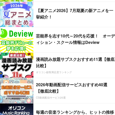
【夏アニメ2026】7月期夏の新アニメを一
挙紹介！
芸能界を志す10代～20代を応援！ オーデ
ィション・スクール情報はDeview
漫画読み放題サブスクおすすめ11選【徹底
比較】
オリコン顧客満足度ランキング
2026年動画配信サービスおすすめ40選
【徹底比較】
CS動画配信サービス20選
毎週の音楽ランキングから、ヒットの推移