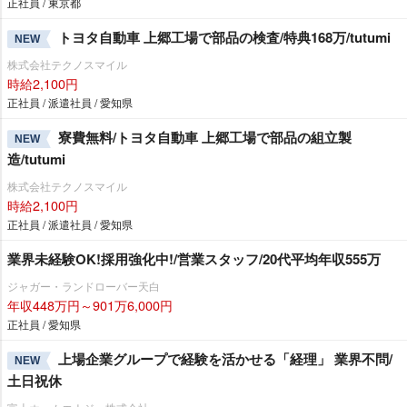
正社員 / 東京都
トヨタ自動車 上郷工場で部品の検査/特典168万/tutumi
NEW
株式会社テクノスマイル
時給2,100円
正社員 / 派遣社員 / 愛知県
寮費無料/トヨタ自動車 上郷工場で部品の組立製
NEW
造/tutumi
株式会社テクノスマイル
時給2,100円
正社員 / 派遣社員 / 愛知県
業界未経験OK!採用強化中!/営業スタッフ/20代平均年収555万
ジャガー・ランドローバー天白
年収448万円～901万6,000円
正社員 / 愛知県
上場企業グループで経験を活かせる「経理」 業界不問/
NEW
土日祝休