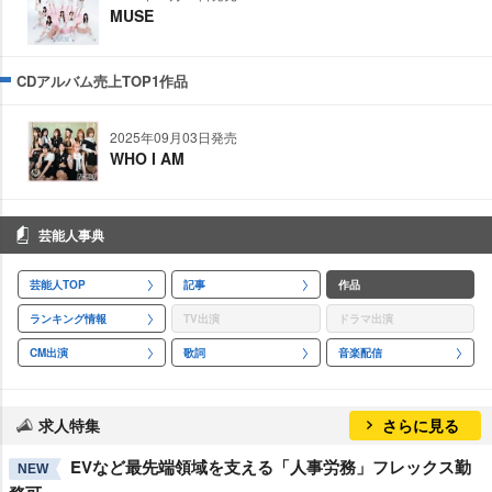
MUSE
CDアルバム売上TOP1作品
2025年09月03日発売
WHO I AM
芸能人事典
芸能人TOP
記事
作品
ランキング情報
TV出演
ドラマ出演
CM出演
歌詞
音楽配信
求人特集
さらに見る
EVなど最先端領域を支える「人事労務」フレックス勤
NEW