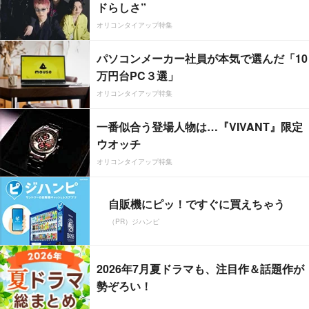
ドらしさ”
オリコンタイアップ特集
パソコンメーカー社員が本気で選んだ「10
万円台PC３選」
オリコンタイアップ特集
一番似合う登場人物は…『VIVANT』限定
ウオッチ
オリコンタイアップ特集
自販機にピッ！ですぐに買えちゃう
（PR）ジハンピ
2026年7月夏ドラマも、注目作＆話題作が
勢ぞろい！