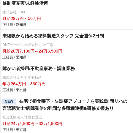
修制度充実/未経験活躍
株式会社GUM
月給29万円～50万円
正社員 / 愛知県
未経験から始める塗料製造スタッフ 完全週休2日制
DNTサービス株式会社 小牧工場
月給20万7,100円～24万6,500円
正社員 / 愛知県
障がい者採用/不動産事務・調査業務
株式会社よろず屋不動産
年収264万円～360万円
正社員 / 東京都
在宅で摂食嚥下・失語症アプローチを実践!訪問リハの
NEW
言語聴覚士/病院発信の強固な多職種連携&研修支援あり
社会医療法人財団 仁医会
月給24万1,900円～32万1,900円
正社員 / 東京都