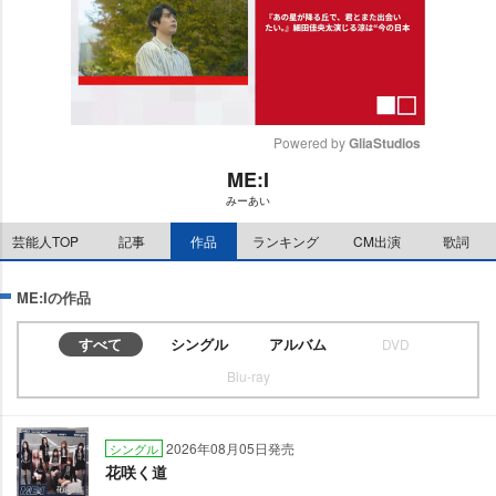
Powered by 
GliaStudios
ME:I
M
みーあい
u
t
芸能人TOP
記事
作品
ランキング
CM出演
歌詞
e
ME:Iの作品
すべて
シングル
アルバム
DVD
Blu-ray
2026年08月05日発売
シングル
花咲く道