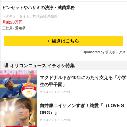
ピンセットやハサミの洗浄・滅菌業務
ワタキューセイモア株式会社 業務部
月給23万円
正社員 / 愛知県
続きはこちら
sponsored by 求人ボックス
オリコンニュース イチオシ特集
マクドナルドが40年にわたり支える「小学
生の甲子園」
オリコンタイアップ特集
向井康二イケメンすぎ！純愛『（LOVE S
ONG）』
オリコンタイアップ特集