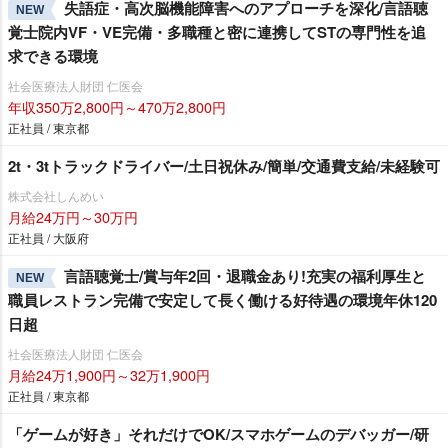
失語症・高次脳機能障害へのアプローチを深化/言語聴
NEW
覚士院内VF・VE完備・多職種と密に連携してSTの専門性を追
求できる環境
社会医療法人財団 仁医会
年収350万2,800円～470万2,800円
正社員 / 東京都
2t・3tトラックドライバー/土日祝休み/簡単/交通費支給/未経験可
株式会社しんめい
月給24万円～30万円
正社員 / 大阪府
言語聴覚士/賞与年2回・退職金あり!充実の福利厚生と
NEW
職員レストラン完備で安定して長く働ける好待遇の環境年休120
日超
社会医療法人財団 仁医会
月給24万1,900円～32万1,900円
正社員 / 東京都
「ゲームが好き」それだけでOK/スマホゲームのデバッガー/研