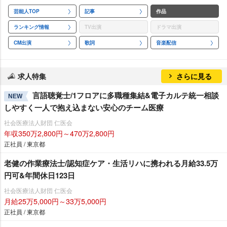
芸能人TOP
記事
作品
ランキング情報
TV出演
ドラマ出演
CM出演
歌詞
音楽配信
求人特集
さらに見る
言語聴覚士/1フロアに多職種集結&電子カルテ統一相談
NEW
しやすく一人で抱え込まない安心のチーム医療
社会医療法人財団 仁医会
年収350万2,800円～470万2,800円
正社員 / 東京都
老健の作業療法士/認知症ケア・生活リハに携われる月給33.5万
円可&年間休日123日
社会医療法人財団 仁医会
月給25万5,000円～33万5,000円
正社員 / 東京都