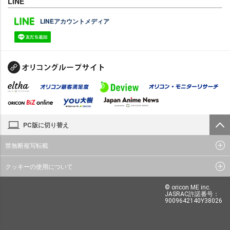
LINE
LINEアカウントメディア
PC版に切り替え
禁無断複写転載
クッキーの使用について
© oricon ME inc.
JASRAC許諾番号：
9009642140Y38026