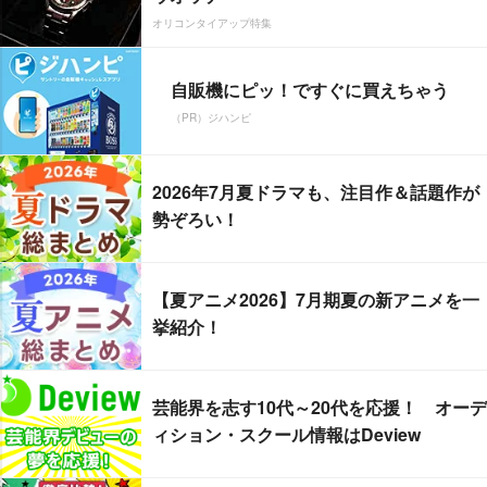
オリコンタイアップ特集
自販機にピッ！ですぐに買えちゃう
（PR）ジハンピ
2026年7月夏ドラマも、注目作＆話題作が
勢ぞろい！
【夏アニメ2026】7月期夏の新アニメを一
挙紹介！
芸能界を志す10代～20代を応援！ オーデ
ィション・スクール情報はDeview