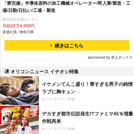
「寮完備」半導体原料の加工機械オペレーター/即入寮/製造・工
場/日勤/日払い/工場・製造
株式会社京栄センター
月給22万4,300円
派遣社員 / 神奈川県
続きはこちら
sponsored by 求人ボックス
オリコンニュース イチオシ特集
イケメンてんこ盛り！尊すぎる男子の純情
ラブに胸キュン
オリコンタイアップ特集
デカすぎ都市伝説発生!?ファミマ45％増量
作戦再来
オリコンタイアップ特集