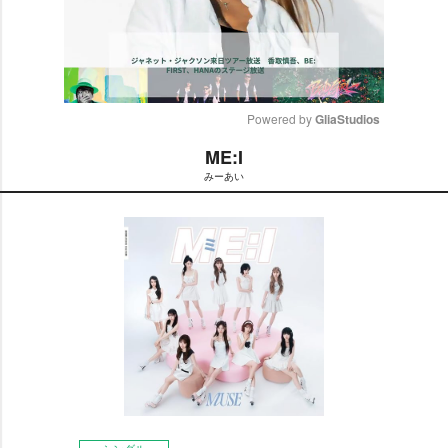
Powered by 
GliaStudios
ME:I
M
みーあい
u
t
e