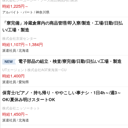
時給1,225円～
アルバイト・パート / 神奈川県
「寮完備」冷蔵倉庫内の商品管理/即入寮/製造・工場/日勤/日払
い/工場・製造
株式会社京栄センター
時給1,107円～1,384円
派遣社員 / 北海道
電子部品の組立・検査/寮完備/日勤/日払い/工場・製造
NEW
UTエージェント株式会社AGT東海第一CU
時給1,400円
派遣社員 / 愛知県
保育士/ピアノ・持ち帰り・ややこしい事ナシ・1日4h～/週3～
OK/夏休み明けスタートOK
株式会社ニッソーネット
時給1,450円～
派遣社員 / 北海道