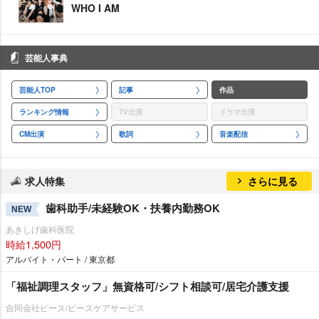
WHO I AM
芸能人事典
芸能人TOP
記事
作品
ランキング情報
TV出演
ドラマ出演
CM出演
歌詞
音楽配信
求人特集
さらに見る
歯科助手/未経験OK・扶養内勤務OK
NEW
あきしげ歯科医院
時給1,500円
アルバイト・パート / 東京都
「福祉調理スタッフ」無資格可/シフト相談可/居宅介護支援
合同会社ピース/ピースケアサービス