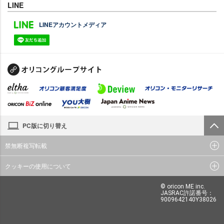
LINE
LINEアカウントメディア
PC版に切り替え
禁無断複写転載
クッキーの使用について
© oricon ME inc.
JASRAC許諾番号：
9009642140Y38026