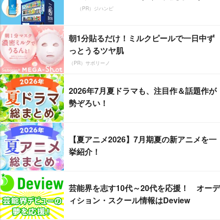
（PR）ジハンピ
朝1分貼るだけ！ミルクピールで一日中ず
っとうるツヤ肌
（PR）サボリーノ
2026年7月夏ドラマも、注目作＆話題作が
勢ぞろい！
【夏アニメ2026】7月期夏の新アニメを一
挙紹介！
芸能界を志す10代～20代を応援！ オーデ
ィション・スクール情報はDeview