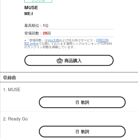
シングル
MUSE
ME:I
最高順位：
1
位
登場回数：
29
回
※「登場回数」は
you大樹
および法人向けサービス・
ORICON
BiZ online
で公開しております週間シングルランキングTOP200
のランクイン回数を掲載しています。
商品購入
収録曲
1. MUSE
歌詞
2. Ready Go
歌詞