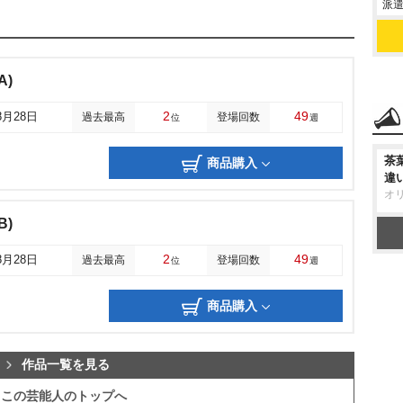
派遣
A)
2
49
8月28日
過去最高
登場回数
位
週
茶
商品購入
違
オ
B)
2
49
8月28日
過去最高
登場回数
位
週
商品購入
作品一覧を見る
この芸能人のトップへ