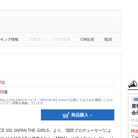
キング情報
TV出演
ドラマ出演
CM出演
歌詞
2
位
49
週
N
大樹
および法人向けサービス・
ORICON BiZ online
で公開しております週間シングル
のランクイン回数を掲載しています。
資
会
商品購入
社会
ス
101 JAPAN THE GIRLS」より、“国民プロデューサー”によ
時給
アル