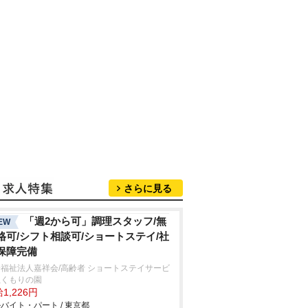
さらに見る
「週2から可」調理スタッフ/無
EW
格可/シフト相談可/ショートステイ/社
保障完備
福祉法人嘉祥会/高齢者 ショートステイサービ
ぬくもりの園
1,226円
バイト・パート / 東京都