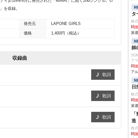
アイ)の24年4月に発売された「MIRAI」に続く2ndシングル。c/
N
ary」を収録。
タ
株
発売元
LAPONE GIRLS
時給
派遣
価格
1,400円（税込）
N
師
SO
収録曲
ア
時給
アル
歌詞
N
日
株
歌詞
時給
派遣
「
歌詞
造
株
時給