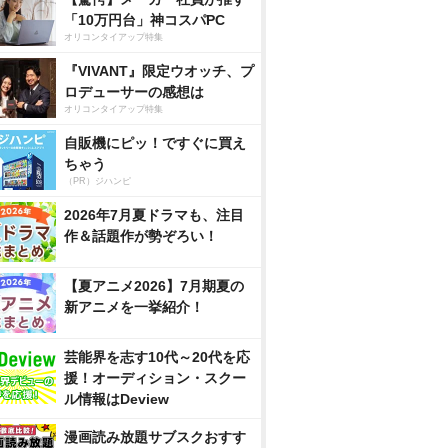
「10万円台」神コスパPC
オリコンタイアップ特集
『VIVANT』限定ウオッチ、プ
ロデューサーの感想は
オリコンタイアップ特集
自販機にピッ！ですぐに買え
ちゃう
（PR）ジハンピ
2026年7月夏ドラマも、注目
作＆話題作が勢ぞろい！
【夏アニメ2026】7月期夏の
新アニメを一挙紹介！
芸能界を志す10代～20代を応
援！オーディション・スクー
ル情報はDeview
漫画読み放題サブスクおすす