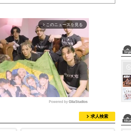
このニュースを見る
arrow_forward_ios
Powered by 
GliaStudios
求人検索
M
u