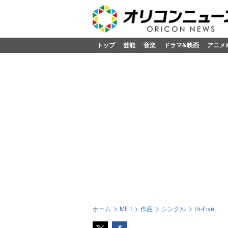
トップ
芸能
音楽
ドラマ&映画
アニメ
ホーム
ME:I
作品
シングル
Hi-Five