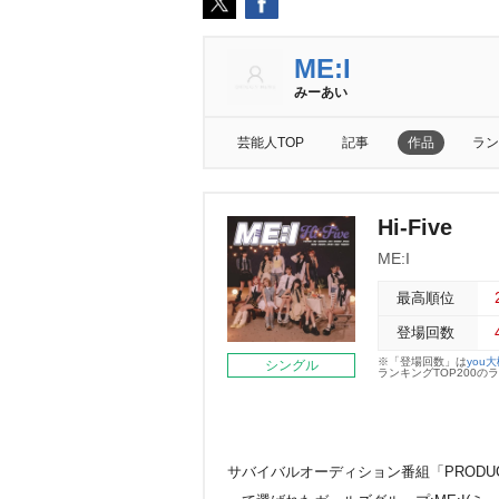
ME:I
みーあい
芸能人TOP
記事
作品
ラン
Hi-Five
ME:I
最高順位
登場回数
※「登場回数」は
you
シングル
ランキングTOP200
サバイバルオーディション番組「PRODUCE 