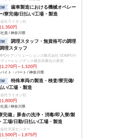
歯車製造における機械オペレー
EW
ー/寮完備/日払い/工場・製造
式会社ライオン社
1,350円
社員 / 神奈川県
調理スタッフ・無資格可の調理
EW
/調理スタッフ
MPOケアソリューションズ株式会社 SOMPOケ
ラヴィーレレジデンス横浜本郷台の厨房
1,270円～1,320円
バイト・パート / 神奈川県
特殊車両の製造・検査/寮完備/
EW
払い/工場・製造
式会社ライオン社
1,800円
社員 / 神奈川県
寮完備」豚舎の洗浄・消毒/即入寮/製
・工場/日勤/日払い/工場・製造
式会社京栄センター
1,500円～1,875円