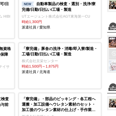
t
可/日
自動車製品の検査・選別・洗浄/寮
NEW
完備/日勤/日払い/工場・製造
e
HIBI
UTエージェント株式会社AGT東海第一CU
時給1,300円
派遣社員 / 愛知県
/無資格
「寮完備」豚舎の洗浄・消毒/即入寮/製造・
工場/日勤/日払い/工場・製造
会保障
株式会社京栄センター
時給1,500円～1,875円
テイサ
派遣社員 / 北海道
立検査
「寮完備」・部品のピッキング・各工程へ
運搬・加工設備へウレタン素材のセット・
給与前
加工後のウレタン素材の仕上げ・手作業
エアドライバーを使用しての車用シートの