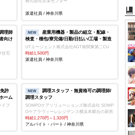
株式会社京栄センター
組付け・製品の検査作業/即入寮/製造・工場
派遣社員 / 神奈川県
/調理師
産業用機器・製品の組立・配線・
NEW
齢者向け
検査・梱包/寮完備/日勤/日払い/工場・製造
UTエージェント株式会社AGT南関東第二CU
け住宅
時給1,500円
派遣社員 / 神奈川県
免許
調理スタッフ・無資格可の調理師/
NEW
人ホーム
調理スタッフ
ライフ
SOMPOケアソリューションズ株式会社 SOMP
Oケアラヴィーレレジデンス横浜本郷台の厨房
時給1,270円～1,320円
アルバイト・パート / 神奈川県