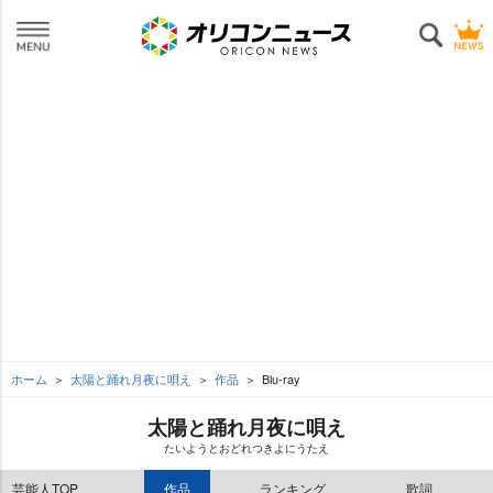
ホーム
太陽と踊れ月夜に唄え
作品
Blu-ray
太陽と踊れ月夜に唄え
たいようとおどれつきよにうたえ
芸能人TOP
作品
ランキング
歌詞