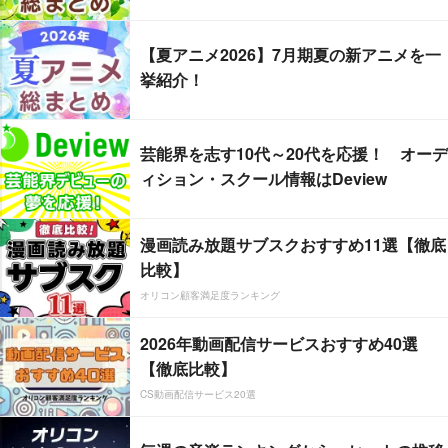
【夏アニメ2026】7月期夏の新アニメを一
挙紹介！
芸能界を志す10代～20代を応援！ オーデ
ィション・スクール情報はDeview
漫画読み放題サブスクおすすめ11選【徹底
比較】
オリコン顧客満足度ランキング
2026年動画配信サービスおすすめ40選
【徹底比較】
CS動画配信サービス20選