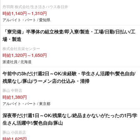
丹羽商 株式会社/生き活きハウス春日井
時給1,140円～1,310円
アルバイト・パート / 愛知県
「寮完備」半導体の組立検査/即入寮/製造・工場/日勤/日払い/工
場・製造
株式会社京栄センター
時給1,320円～1,650円
派遣社員 / 北海道
午前中の3hだけ!週2日～OK/未経験・学生さん活躍中/髪色自由/
残業なし/豚山/ラーメン店の仕込み・清掃
豚山 中野店
時給1,380円
アルバイト・パート / 東京都
深夜帯だけ!週1日～OK/残業なし/絶品まかないがたったの1円/学
生さん活躍中!/髪色自由/豚山
豚山 小田原店
時給1,625円