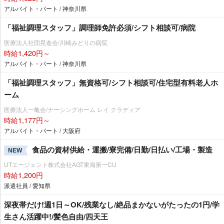
アルバイト・パート / 神奈川県
「福祉調理スタッフ」調理師免許必須/シフト相談可/病院
医療法人社団晃進会/川崎みどりの病院
時給1,420円～
アルバイト・パート / 神奈川県
「福祉調理スタッフ」無資格可/シフト相談可/住宅型有料老人ホ
ーム
医療法人一亀会/ナーシングホーム レイ クラディア
時給1,177円～
アルバイト・パート / 大阪府
食品の資材供給・運搬/寮完備/日勤/日払い/工場・製造
NEW
UTエージェント株式会社AGT東海第一CU
時給1,200円
派遣社員 / 愛知県
深夜帯だけ!週1日～OK/残業なし/絶品まかないがたったの1円/学
生さん活躍中!/髪色自由/四天王