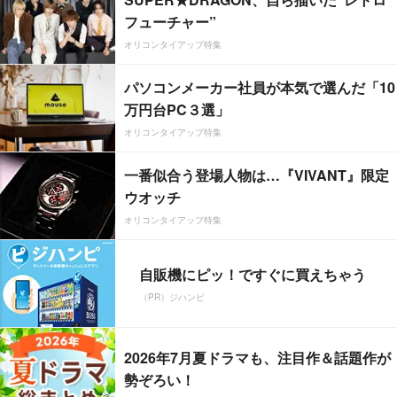
フューチャー”
オリコンタイアップ特集
パソコンメーカー社員が本気で選んだ「10
万円台PC３選」
オリコンタイアップ特集
一番似合う登場人物は…『VIVANT』限定
ウオッチ
オリコンタイアップ特集
自販機にピッ！ですぐに買えちゃう
（PR）ジハンピ
2026年7月夏ドラマも、注目作＆話題作が
勢ぞろい！