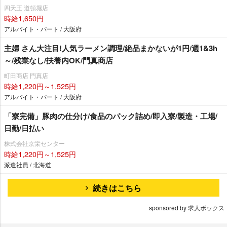
四天王 道頓堀店
時給1,650円
アルバイト・パート / 大阪府
主婦 さん大注目!人気ラーメン調理/絶品まかないが1円/週1&3h
～/残業なし/扶養内OK/門真商店
町田商店 門真店
時給1,220円～1,525円
アルバイト・パート / 大阪府
「寮完備」豚肉の仕分け/食品のパック詰め/即入寮/製造・工場/
日勤/日払い
株式会社京栄センター
時給1,220円～1,525円
派遣社員 / 北海道
続きはこちら
sponsored by 求人ボックス