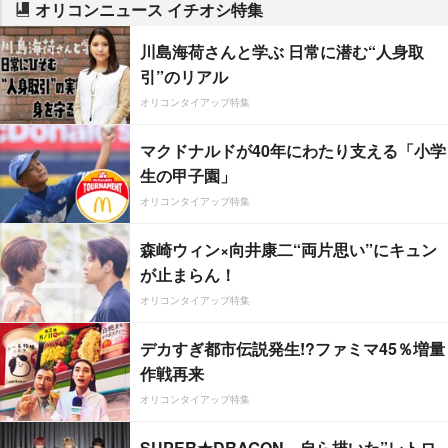
オリコンニュース イチオシ特集
川島海荷さんと学ぶ 日常に潜む“人身取
引”のリアル
オリコンタイアップ特集
マクドナルドが40年にわたり支える「小学
生の甲子園」
オリコンタイアップ特集
森崎ウィン×向井康二“両片思い”にキュン
が止まらん！
オリコンタイアップ特集
デカすぎ都市伝説発生!?ファミマ45％増量
作戦再来
オリコンタイアップ特集
SUPER★DRAGON、自ら描いた”レトロ