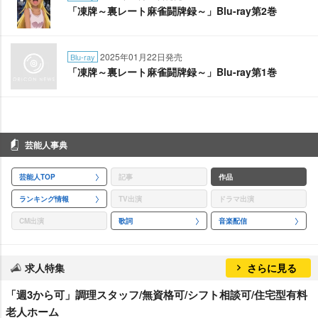
「凍牌～裏レート麻雀闘牌録～」Blu-ray第2巻
2025年01月22日発売
Blu-ray
「凍牌～裏レート麻雀闘牌録～」Blu-ray第1巻
芸能人事典
芸能人TOP
記事
作品
ランキング情報
TV出演
ドラマ出演
CM出演
歌詞
音楽配信
求人特集
さらに見る
「週3から可」調理スタッフ/無資格可/シフト相談可/住宅型有料
老人ホーム