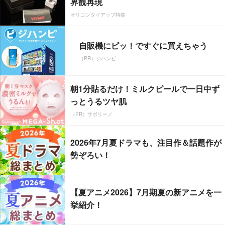
界観再現
オリコンタイアップ特集
自販機にピッ！ですぐに買えちゃう
（PR）ジハンピ
朝1分貼るだけ！ミルクピールで一日中ず
っとうるツヤ肌
（PR）サボリーノ
2026年7月夏ドラマも、注目作＆話題作が
勢ぞろい！
【夏アニメ2026】7月期夏の新アニメを一
挙紹介！