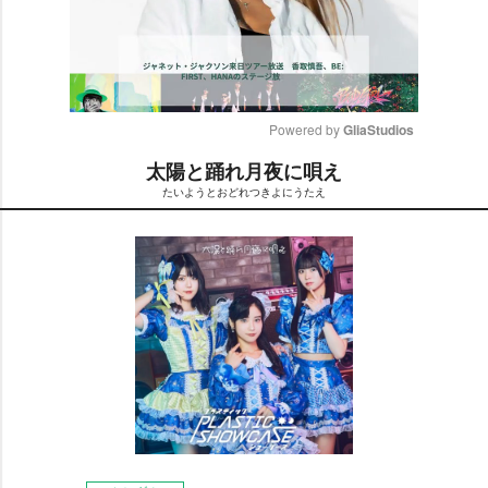
Powered by 
GliaStudios
太陽と踊れ月夜に唄え
M
たいようとおどれつきよにうたえ
u
t
e