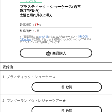
シングル
プラスティック・ショーケース(通常
盤/TYPE-A)
太陽と踊れ月夜に唄え
最高順位：
17
位
登場回数：
3
回
※「登場回数」は
you大樹
および法人向けサービス・
ORICON
BiZ online
で公開しております週間シングルランキングTOP200
のランクイン回数を掲載しています。
商品購入
収録曲
1. プラスティック・ショーケース
歌詞
2. ワンダーランド☆トレジャーツアー★
歌詞