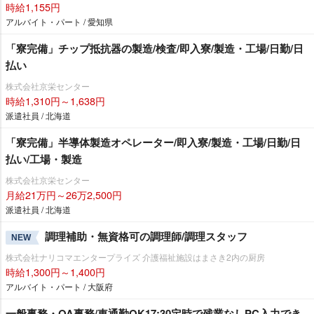
時給1,155円
アルバイト・パート / 愛知県
「寮完備」チップ抵抗器の製造/検査/即入寮/製造・工場/日勤/日
払い
株式会社京栄センター
時給1,310円～1,638円
派遣社員 / 北海道
「寮完備」半導体製造オペレーター/即入寮/製造・工場/日勤/日
払い/工場・製造
株式会社京栄センター
月給21万円～26万2,500円
派遣社員 / 北海道
調理補助・無資格可の調理師/調理スタッフ
NEW
株式会社ナリコマエンタープライズ 介護福祉施設はまさき2内の厨房
時給1,300円～1,400円
アルバイト・パート / 大阪府
一般事務・OA事務/車通勤OK17:30定時で残業なしPC入力でき