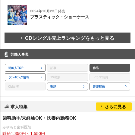
2024年10月23日発売
プラスティック・ショーケース
CDシングル売上ランキングをもっと見る
芸能人事典
芸能人TOP
記事
作品
ランキング情報
TV出演
ドラマ出演
CM出演
歌詞
音楽配信
求人特集
さらに見る
歯科助手/未経験OK・扶養内勤務OK
みやもと歯科医院
時給1,350円～1,550円