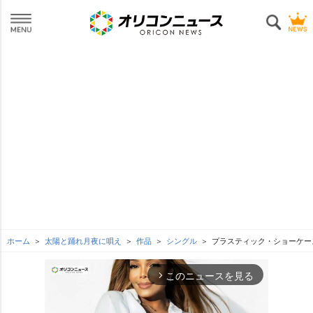
ホーム
太陽と踊れ月夜に唄え
作品
シングル
プラスティック・ショーケース(
このニュースを見る
arrow_forward_ios