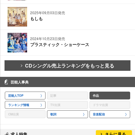
2025年09月03日発売
もしも
2024年10月23日発売
プラスティック・ショーケース
CDシングル売上ランキングをもっと見る
芸能人事典
芸能人TOP
記事
作品
ランキング情報
TV出演
ドラマ出演
CM出演
歌詞
音楽配信
求人特集
さらに見る