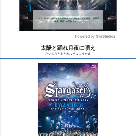
Powered by 
GliaStudios
太陽と踊れ月夜に唄え
M
たいようとおどれつきよにうたえ
u
t
e