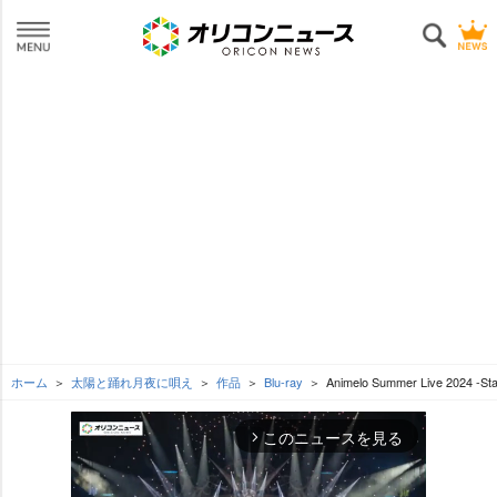
ホーム
太陽と踊れ月夜に唄え
作品
Blu-ray
Animelo Summer Live 2024 -Sta
このニュースを見る
arrow_forward_ios