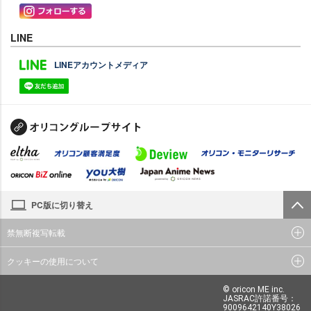
LINE
LINEアカウントメディア
PC版に切り替え
禁無断複写転載
クッキーの使用について
© oricon ME inc.
JASRAC許諾番号：
9009642140Y38026