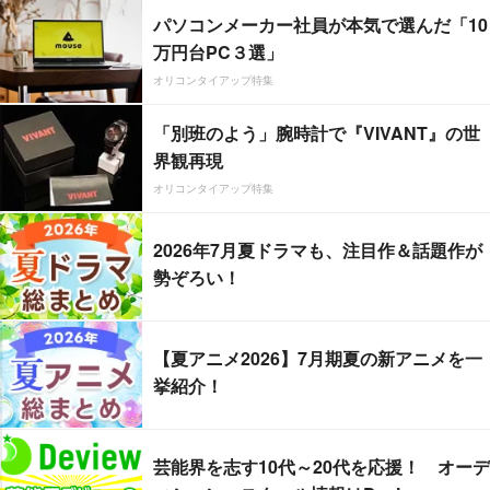
パソコンメーカー社員が本気で選んだ「10
万円台PC３選」
オリコンタイアップ特集
「別班のよう」腕時計で『VIVANT』の世
界観再現
オリコンタイアップ特集
2026年7月夏ドラマも、注目作＆話題作が
勢ぞろい！
【夏アニメ2026】7月期夏の新アニメを一
挙紹介！
芸能界を志す10代～20代を応援！ オーデ