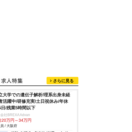
さらに見る
立大学での遺伝子解析/理系出身未経
者活躍中/研修充実/土日祝休み/年休
25日/残業5時間以下
会社BREXA Advan
給20万円～34万円
員 / 大阪府