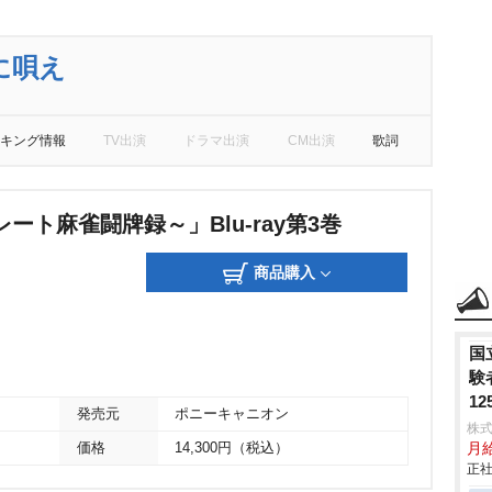
に唄え
キング情報
TV出演
ドラマ出演
CM出演
歌詞
ート麻雀闘牌録～」Blu-ray第3巻
商品購入
国
験
1
発売元
ポニーキャニオン
株式
価格
14,300円（税込）
月
正社