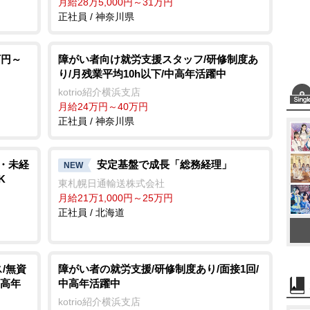
月給28万5,000円～31万円
正社員 / 神奈川県
万円～
障がい者向け就労支援スタッフ/研修制度あ
り/月残業平均10h以下/中高年活躍中
kotrio紹介横浜支店
月給24万円～40万円
正社員 / 神奈川県
格・未経
安定基盤で成長「総務経理」
NEW
K
東札幌日通輸送株式会社
月給21万1,000円～25万円
正社員 / 北海道
/無資
障がい者の就労支援/研修制度あり/面接1回/
中高年
中高年活躍中
kotrio紹介横浜支店