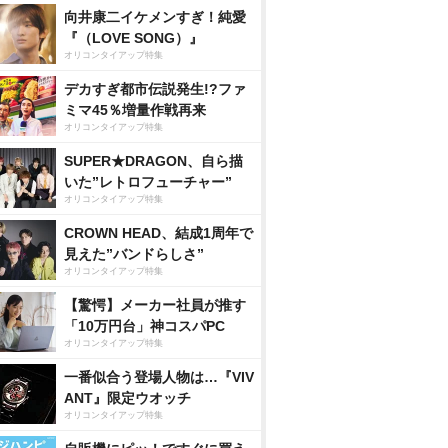
向井康二イケメンすぎ！純愛
『（LOVE SONG）』
オリコンタイアップ特集
デカすぎ都市伝説発生!?ファ
ミマ45％増量作戦再来
オリコンタイアップ特集
SUPER★DRAGON、自ら描
いた”レトロフューチャー”
オリコンタイアップ特集
CROWN HEAD、結成1周年で
見えた”バンドらしさ”
オリコンタイアップ特集
【驚愕】メーカー社員が推す
「10万円台」神コスパPC
オリコンタイアップ特集
一番似合う登場人物は…『VIV
ANT』限定ウオッチ
オリコンタイアップ特集