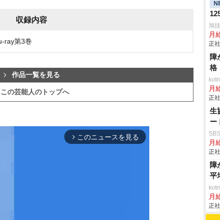
N
1
収録内容
旭
月
ray第3巻
正社
障
格
作品一覧を見る
ko
月
この芸能人のトップへ
正社
生
ー
SB
このニュースを見る
arrow_forward_ios
月給
正社
障
平
ko
月
正社