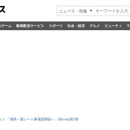
ニュース・特集
&ゲーム
動画配信サービス
スポーツ
社会・経済
グルメ
ビューティ
ラ
y
「凍牌～裏レート麻雀闘牌録～」Blu-ray第3巻