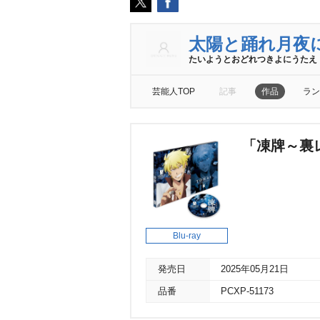
太陽と踊れ月夜
たいようとおどれつきよにうたえ
芸能人TOP
記事
作品
ラン
「凍牌～裏レ
Blu-ray
発売日
2025年05月21日
品番
PCXP-51173