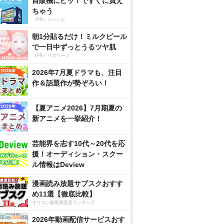
自販機にピッ！ですぐに買え
ちゃう
（PR）ジハンピ
朝1分貼るだけ！ミルクピール
で一日中ずっとうるツヤ肌
（PR）サボリーノ
2026年7月夏ドラマも、注目
作＆話題作が勢ぞろい！
【夏アニメ2026】7月期夏の
新アニメを一挙紹介！
芸能界を志す10代～20代を応
援！オーディション・スクー
ル情報はDeview
漫画読み放題サブスクおすす
め11選【徹底比較】
オリコン顧客満足度ランキング
2026年動画配信サービスおす