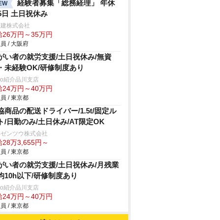
経験者募集「総務経理」 年休
EW
25日 土日祝休み
技建株式会社
給26万円～35万円
員 / 大阪府
がい者の就労支援/土日祝休み/無資
・未経験OK/研修制度あり
trio紹介品川支店
給24万円～40万円
員 / 東京都
協商品の配送ドライバー/1.5t/固定ル
ト/日勤のみ/土日休み/AT限定OK
Sゼンツウ株式会社
28万3,655円～
員 / 東京都
がい者の就労支援/土日祝休み/月残業
均10h以下/研修制度あり
trio紹介品川支店
給24万円～40万円
員 / 東京都