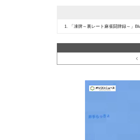
1. 「凍牌～裏レート麻雀闘牌録～」Blu-