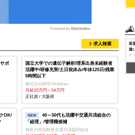
Powered by 
GliaStudios
求人検索
茶
M
違
u
オ
t
サポ
国立大学での遺伝子解析/理系出身未経験者
活躍中/研修充実/土日祝休み/年休125日/残業
e
5時間以下
株式会社BREXA Advan
月給20万円～34万円
正社員 / 大阪府
OK/
40～50代も活躍中交通共済組合の
NEW
中
「経理」/管理職候補
神奈川県自動車交通共済協同組合