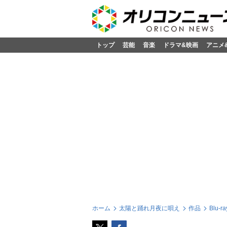
トップ
芸能
音楽
ドラマ&映画
アニメ
ホーム
太陽と踊れ月夜に唄え
作品
Blu-ra