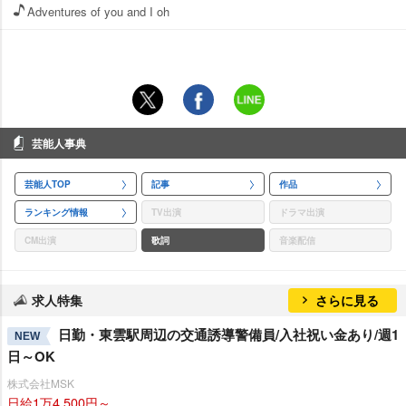
Adventures of you and I oh
芸能人事典
芸能人TOP
記事
作品
ランキング情報
TV出演
ドラマ出演
CM出演
歌詞
音楽配信
求人特集
さらに見る
日勤・東雲駅周辺の交通誘導警備員/入社祝い金あり/週1
NEW
日～OK
株式会社MSK
日給1万4,500円～