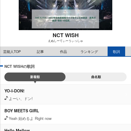
NCT WISH
えぬしーてぃーうぃっしゅ
M
芸能人TOP
記事
作品
ランキング
歌詞
u
t
e
NCT WISHの歌詞
新着順
曲名順
YO-I-DON!
よーい、ドン!
BOY MEETS GIRL
Yeah 始めるよ Right now
Hello Mellow