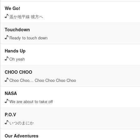
We Go!
遥か地平線 彼方へ
Touchdown
Ready to touch down
Hands Up
Oh yeah
CHOO CHOO
Choo Choo… Choo Choo Choo Choo
NASA
We are about to take off
P.O.V
いつのまにか
Our Adventures