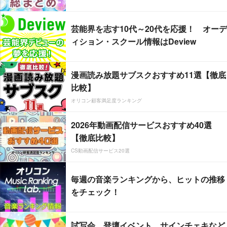
芸能界を志す10代～20代を応援！ オーデ
ィション・スクール情報はDeview
漫画読み放題サブスクおすすめ11選【徹底
比較】
オリコン顧客満足度ランキング
2026年動画配信サービスおすすめ40選
【徹底比較】
CS動画配信サービス20選
毎週の音楽ランキングから、ヒットの推移
をチェック！
試写会、登壇イベント、サインチェキなど