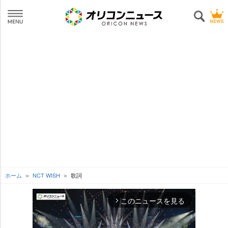
ホーム
NCT WISH
歌詞
このニュースを見る
arrow_forward_ios