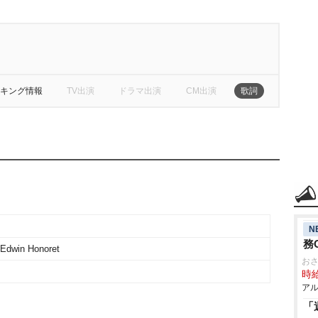
キング情報
TV出演
ドラマ出演
CM出演
歌詞
N
務
dwin Honoret
お
時給
アル
「