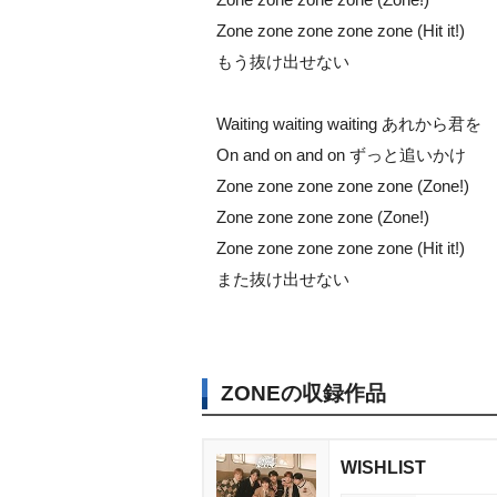
Zone zone zone zone zone (Hit it!)
もう抜け出せない
Waiting waiting waiting あれから君を
On and on and on ずっと追いかけ
Zone zone zone zone zone (Zone!)
Zone zone zone zone (Zone!)
Zone zone zone zone zone (Hit it!)
また抜け出せない
ZONEの収録作品
WISHLIST