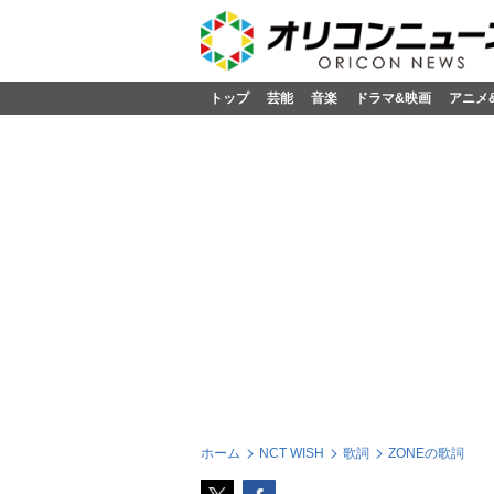
トップ
芸能
音楽
ドラマ&映画
アニメ
ホーム
NCT WISH
歌詞
ZONEの歌詞