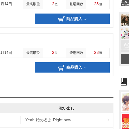
2
23
1月14日
最高順位
登場回数
位
週
商品購入
2
23
1月14日
最高順位
登場回数
位
週
商品購入
歌い出し
Yeah 始めるよ Right now