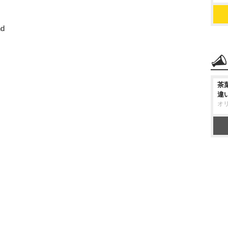
d
茶
違
オ