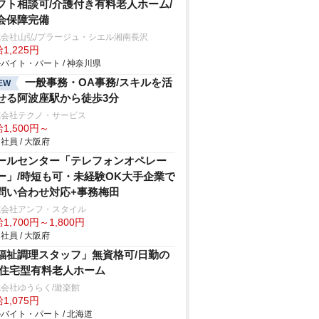
フト相談可/介護付き有料老人ホーム/
会保障完備
式会社山弘/プラージュ・シエル湘南長沢
1,225円
バイト・パート / 神奈川県
一般事務・OA事務/スキルを活
EW
せる阿波座駅から徒歩3分
式会社テクノ・サービス
1,500円～
社員 / 大阪府
ールセンター「テレフォンオペレー
ー」/時短も可・未経験OK大手企業で
問い合わせ対応+事務梅田
式会社アンフ・スタイル
1,700円～1,800円
社員 / 大阪府
福祉調理スタッフ」無資格可/日勤の
/住宅型有料老人ホーム
会社ゆうらく/遊楽館
1,075円
バイト・パート / 北海道