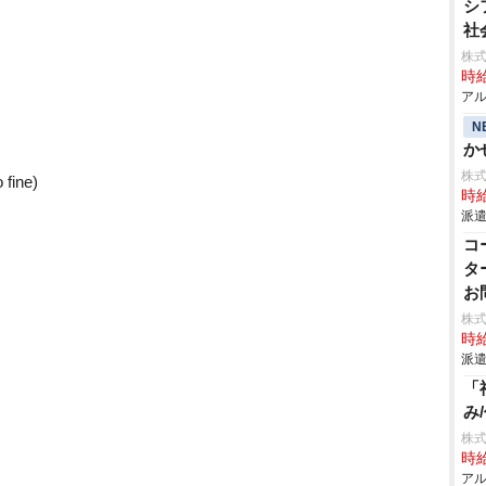
シ
社
株
時給
アル
N
か
株
fine)
時給
派遣
コ
タ
お
株
時給
派遣
「
み
株式
時給
アル