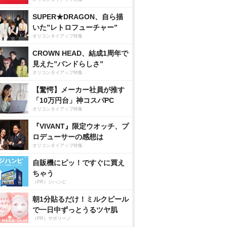
SUPER★DRAGON、自ら描
いた”レトロフューチャー”
オリコンタイアップ特集
CROWN HEAD、結成1周年で
見えた”バンドらしさ”
オリコンタイアップ特集
【驚愕】メーカー社員が推す
「10万円台」神コスパPC
オリコンタイアップ特集
『VIVANT』限定ウオッチ、プ
ロデューサーの感想は
オリコンタイアップ特集
自販機にピッ！ですぐに買え
ちゃう
（PR）ジハンピ
朝1分貼るだけ！ミルクピール
で一日中ずっとうるツヤ肌
（PR）サボリーノ