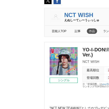
NCT WISH
えぬしーてぃーうぃっしゅ
芸能人TOP
記事
作品
ラン
YO-I-DON
Ver.)
NCT WISH
最高順位
登場回数
シングル
※「登場回数」は
you
ランキングTOP200
“NCT NEW TEAM(仮)”としてのプレ