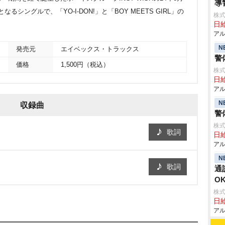
導
なるシングルで、「YO-I-DON!」と「BOY MEETS GIRL」の
株式
日給
アル
N
発売元
エイベックス・トラックス
警
価格
1,500円（税込）
株式
日給
アル
N
収録曲
警
株式
歌詞
日給
アル
N
歌詞
通
O
株式
日給
アル