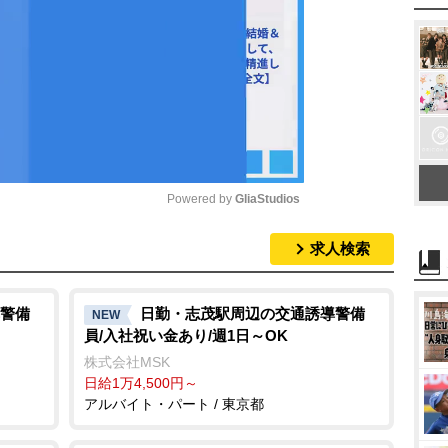
Powered by 
GliaStudios
求人検索
M
u
t
警備
日勤・志茂駅周辺の交通誘導警備
NEW
員/入社祝い金あり/週1日～OK
e
株式会社MSK
日給1万4,500円～
アルバイト・パート / 東京都