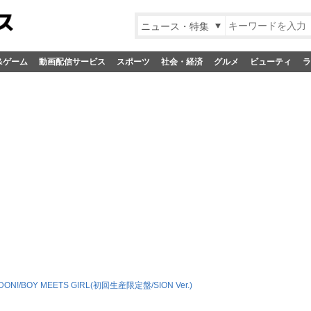
ニュース・特集
&ゲーム
動画配信サービス
スポーツ
社会・経済
グルメ
ビューティ
ラ
-DON!/BOY MEETS GIRL(初回生産限定盤/SION Ver.)