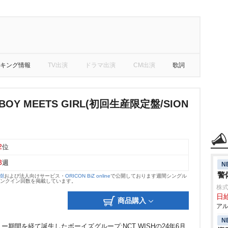
キング情報
TV出演
ドラマ出演
CM出演
歌詞
!/BOY MEETS GIRL(初回生産限定盤/SION
2
位
3
週
N
警
大樹
および法人向けサービス・
ORICON BiZ online
で公開しております週間シングル
のランクイン回数を掲載しています。
株式
日給
商品購入
アル
N
デビュー期間を経て誕生したボーイズグループ:NCT WISHの24年6月