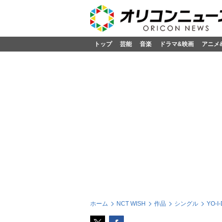
トップ
芸能
音楽
ドラマ&映画
アニメ
ホーム
NCT WISH
作品
シングル
YO-I