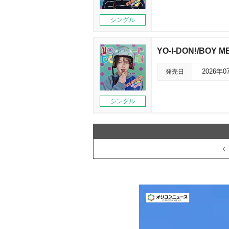
シングル
YO-I-DON!/BOY 
発売日
2026年0
シングル