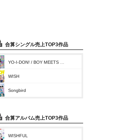
合算シングル売上TOP3作品
YO-I-DON! / BOY MEETS GIRL
WISH
Songbird
合算アルバム売上TOP3作品
WISHFUL