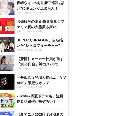
森崎ウィン×向井康二“両片思
い”にキュンが止まらん！
オリコンタイアップ特集
お値段そのまま45％増量！フ
ァミマ夏の大盤振る舞い
オリコンタイアップ特集
SUPER★DRAGON、自ら描
いた”レトロフューチャー”
オリコンタイアップ特集
【驚愕】メーカー社員が推す
「10万円台」神コスパPC
オリコンタイアップ特集
一番似合う登場人物は…『VIV
ANT』限定ウオッチ
オリコンタイアップ特集
2026年7月夏ドラマも、注目
作＆話題作が勢ぞろい！
【夏アニメ2026】7月期夏の