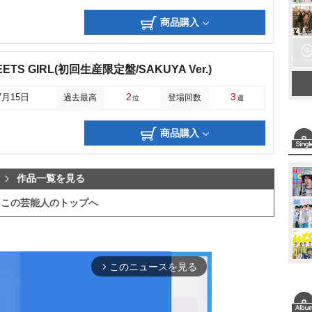
商品購入
MEETS GIRL(初回生産限定盤/SAKUYA Ver.)
2
3
7月15日
過去最高
登場回数
位
週
商品購入
作品一覧を見る
この芸能人のトップへ
このニュースを見る
arrow_forward_ios