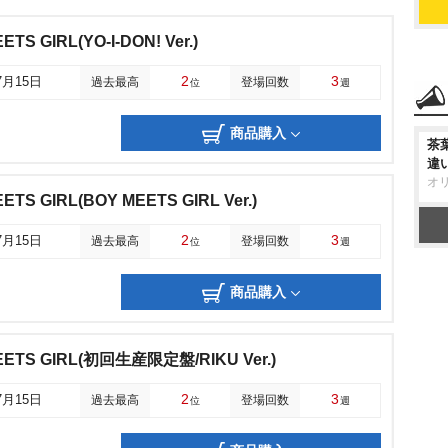
ETS GIRL(YO-I-DON! Ver.)
2
3
7月15日
過去最高
登場回数
位
週
商品購入
茶
違
オ
EETS GIRL(BOY MEETS GIRL Ver.)
2
3
7月15日
過去最高
登場回数
位
週
商品購入
MEETS GIRL(初回生産限定盤/RIKU Ver.)
2
3
7月15日
過去最高
登場回数
位
週