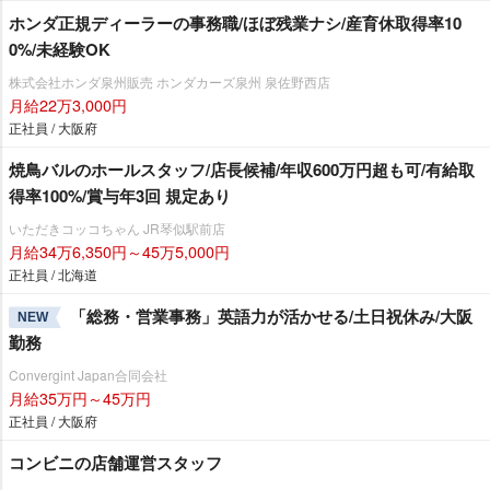
ホンダ正規ディーラーの事務職/ほぼ残業ナシ/産育休取得率10
0%/未経験OK
株式会社ホンダ泉州販売 ホンダカーズ泉州 泉佐野西店
月給22万3,000円
正社員 / 大阪府
焼鳥バルのホールスタッフ/店長候補/年収600万円超も可/有給取
得率100%/賞与年3回 規定あり
いただきコッコちゃん JR琴似駅前店
月給34万6,350円～45万5,000円
正社員 / 北海道
「総務・営業事務」英語力が活かせる/土日祝休み/大阪
NEW
勤務
Convergint Japan合同会社
月給35万円～45万円
正社員 / 大阪府
コンビニの店舗運営スタッフ