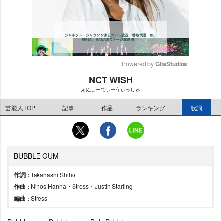
Powered by 
GliaStudios
NCT WISH
M
えぬしーてぃーうぃっしゅ
u
t
芸能人TOP
記事
作品
ランキング
歌詞
e
BUBBLE GUM
作詞 :
Takahashi Shiho
作曲 :
Ninos Hanna・Stress・Justin Starling
編曲 :
Stress