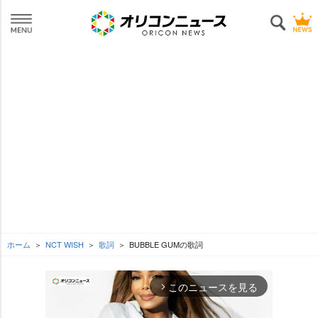
ホーム
NCT WISH
歌詞
BUBBLE GUMの歌詞
このニュースを見る
arrow_forward_ios