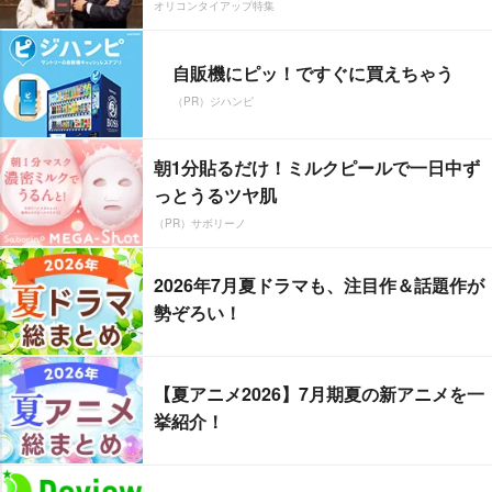
オリコンタイアップ特集
自販機にピッ！ですぐに買えちゃう
（PR）ジハンピ
朝1分貼るだけ！ミルクピールで一日中ず
っとうるツヤ肌
（PR）サボリーノ
2026年7月夏ドラマも、注目作＆話題作が
勢ぞろい！
【夏アニメ2026】7月期夏の新アニメを一
挙紹介！