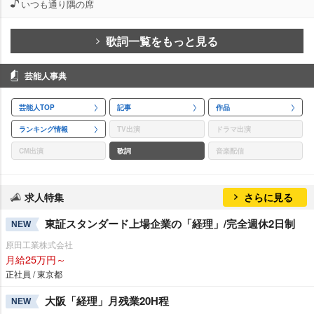
いつも通り隅の席
歌詞一覧をもっと見る
芸能人事典
芸能人TOP
記事
作品
ランキング情報
TV出演
ドラマ出演
CM出演
歌詞
音楽配信
求人特集
さらに見る
東証スタンダード上場企業の「経理」/完全週休2日制
NEW
原田工業株式会社
月給25万円～
正社員 / 東京都
大阪「経理」月残業20H程
NEW