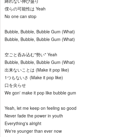
縛れない伸び盛り
僕らの可能性は Yeah
No one can stop
Bubble, Bubble, Bubble Gum (What)
Bubble, Bubble, Bubble Gum (What)
空ごと呑み込む"勢い" Yeah
Bubble, Bubble, Bubble Gum (What)
出来ないことは (Make it pop like)
1つもないさ (Make it pop like)
口を尖らせ
We gon' make it pop like bubble gum
Yeah, let me keep on feeling so good
Never fade the power in youth
Everything's alright
We're younger than ever now