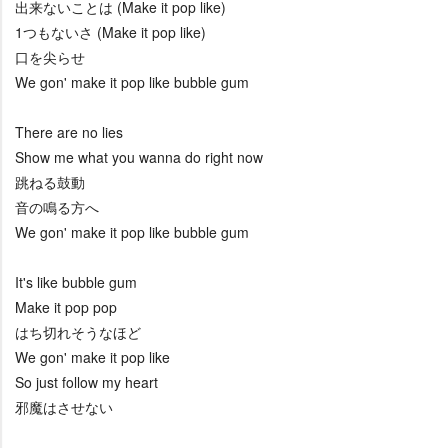
出来ないことは (Make it pop like)
1つもないさ (Make it pop like)
口を尖らせ
We gon' make it pop like bubble gum
There are no lies
Show me what you wanna do right now
跳ねる鼓動
音の鳴る方へ
We gon' make it pop like bubble gum
It's like bubble gum
Make it pop pop
はち切れそうなほど
We gon' make it pop like
So just follow my heart
邪魔はさせない