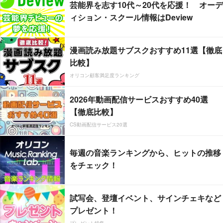
芸能界を志す10代～20代を応援！ オーデ
ィション・スクール情報はDeview
漫画読み放題サブスクおすすめ11選【徹底
比較】
オリコン顧客満足度ランキング
2026年動画配信サービスおすすめ40選
【徹底比較】
CS動画配信サービス20選
毎週の音楽ランキングから、ヒットの推移
をチェック！
試写会、登壇イベント、サインチェキなど
プレゼント！
プレゼント特集