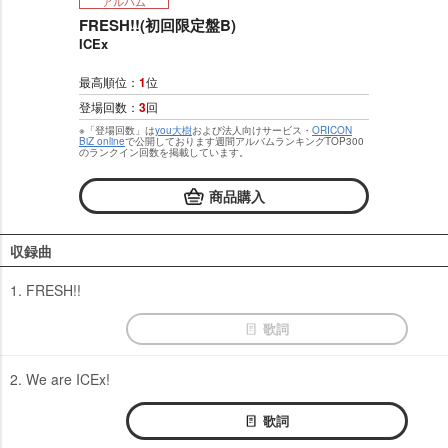
アルバム
FRESH!!(初回限定盤B)
ICEx
最高順位：
1
位
登場回数：
3
回
※「登場回数」は
you大樹
および法人向けサービス・
ORICON
BiZ online
で公開しております週間アルバムランキングTOP300
のランクイン回数を掲載しています。
商品購入
収録曲
1. FRESH!!
歌詞
2. We are ICEx!
歌詞