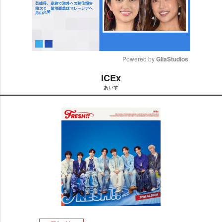
Powered by 
GliaStudios
ICEx
M
あいす
u
t
e