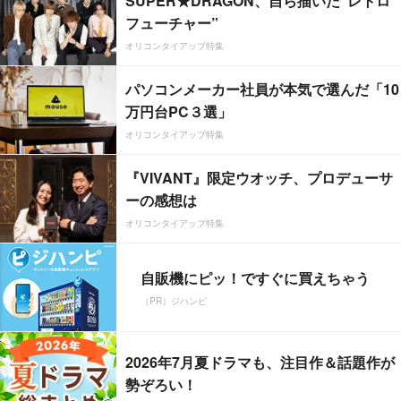
SUPER★DRAGON、自ら描いた”レトロ
フューチャー”
オリコンタイアップ特集
パソコンメーカー社員が本気で選んだ「10
万円台PC３選」
オリコンタイアップ特集
『VIVANT』限定ウオッチ、プロデューサ
ーの感想は
オリコンタイアップ特集
自販機にピッ！ですぐに買えちゃう
（PR）ジハンピ
2026年7月夏ドラマも、注目作＆話題作が
勢ぞろい！