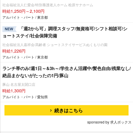
社会福祉法人仁愛会/特別養護老人ホーム 桧原サナホーム
時給1,250円～2,100円
アルバイト・パート / 東京都
「週2から可」調理スタッフ/無資格可/シフト相談可/シ
NEW
ョートステイ/社会保障完備
社会福祉法人嘉祥会/高齢者 ショートステイサービスぬくもりの園
時給1,226円
アルバイト・パート / 東京都
ランチ帯のみ!週1日～&3h～/学生さん活躍中/髪色自由/残業なし/
絶品まかないがたったの1円/豚山
豚山 名古屋太閤口店
時給1,300円
アルバイト・パート / 愛知県
続きはこちら
sponsored by 求人ボックス