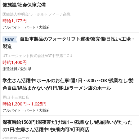
健施設/社会保障完備
医療法人神明会/ラ・ポルトフィーナ高槻
時給1,177円
アルバイト・パート / 大阪府
自動車製品のフォークリフト運搬/寮完備/日払い/工場・
NEW
製造
UTエージェント株式会社AGT中部第二CU
時給1,400円
派遣社員 / 愛知県
学生さん活躍中!ホールのお仕事!週1日～&3h～OK/残業なし/髪
色自由/絶品まかないが1円/豚山/ラーメン店のホール
豚山 十三東口店
時給1,300円～1,625円
アルバイト・パート / 大阪府
深夜時給1563円!深夜帯だけ!週1～/残業なし/絶品賄いがたった
の1円/主婦さん活躍中!/扶養内可/町田商店
町田商店 十三店