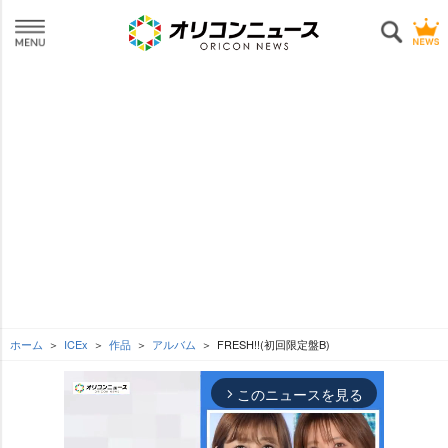
ホーム
ICEx
作品
アルバム
FRESH!!(初回限定盤B)
このニュースを見る
arrow_forward_ios