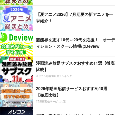
【夏アニメ2026】7月期夏の新アニメを一
挙紹介！
芸能界を志す10代～20代を応援！ オーデ
ィション・スクール情報はDeview
漫画読み放題サブスクおすすめ11選【徹底
比較】
オリコン顧客満足度ランキング
2026年動画配信サービスおすすめ40選
【徹底比較】
CS動画配信サービス20選