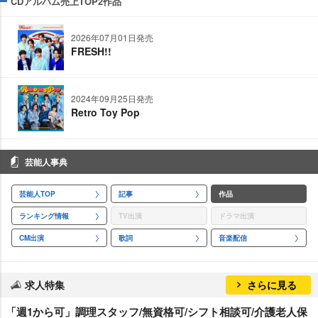
CDアルバム売上TOP2作品
2026年07月01日発売
FRESH!!
2024年09月25日発売
Retro Toy Pop
芸能人事典
芸能人TOP
記事
作品
ランキング情報
TV出演
ドラマ出演
CM出演
歌詞
音楽配信
求人特集
さらに見る
「週1から可」調理スタッフ/無資格可/シフト相談可/介護老人保