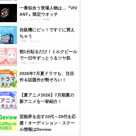
一番似合う登場人物は…『VIV
ANT』限定ウオッチ
オリコンタイアップ特集
自販機にピッ！ですぐに買え
ちゃう
（PR）ジハンピ
朝1分貼るだけ！ミルクピール
で一日中ずっとうるツヤ肌
（PR）サボリーノ
2026年7月夏ドラマも、注目
作＆話題作が勢ぞろい！
【夏アニメ2026】7月期夏の
新アニメを一挙紹介！
芸能界を志す10代～20代を応
援！オーディション・スクー
ル情報はDeview