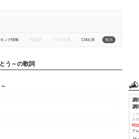
キング情報
TV出演
ドラマ出演
CM出演
歌詞
とう～の歌詞
う～
調
調
シ
京
時給
アル