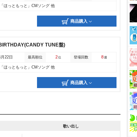
「ほっともっと」CMソング 他
商品購入
BIRTHDAY(CANDY TUNE盤)
2
8
4月22日
最高順位
登場回数
位
週
「ほっともっと」CMソング 他
商品購入
歌い出し