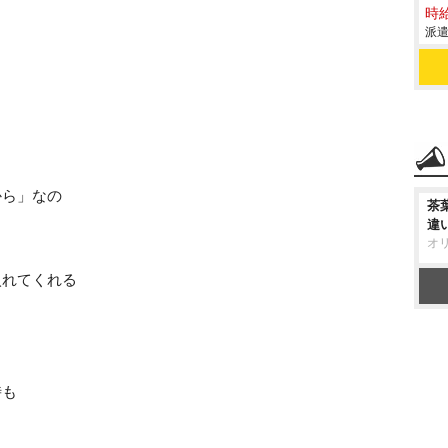
時給
派遣
から」なの
茶
違
オ
入れてくれる
時も