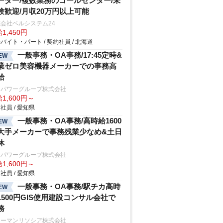
ーダー/複数業務のコールセンター/未
験歓迎/月収20万円以上可能
会社ベルシステム24
1,450円
バイト・パート / 契約社員 / 北海道
一般事務・OA事務/17:45定時&
EW
業ゼロ美容機器メーカーでの事務高
給
ンパワーグループ株式会社
1,600円～
社員 / 愛知県
一般事務・OA事務/高時給1600
EW
大手メーカーで事務残業少なめ&土日
休
ンパワーグループ株式会社
1,600円～
社員 / 愛知県
一般事務・OA事務/駅チカ高時
EW
1500円GIS使用建設コンサル会社で
務
ューマンリソシア株式会社