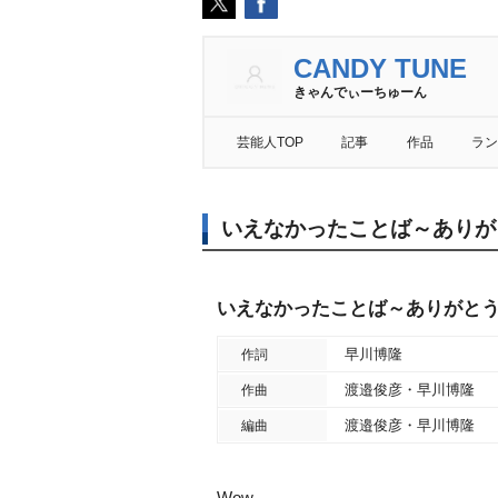
CANDY TUNE
きゃんでぃーちゅーん
芸能人TOP
記事
作品
ラン
いえなかったことば～ありが
いえなかったことば～ありがと
早川博隆
作詞
渡邉俊彦・早川博隆
作曲
渡邉俊彦・早川博隆
編曲
Wow…