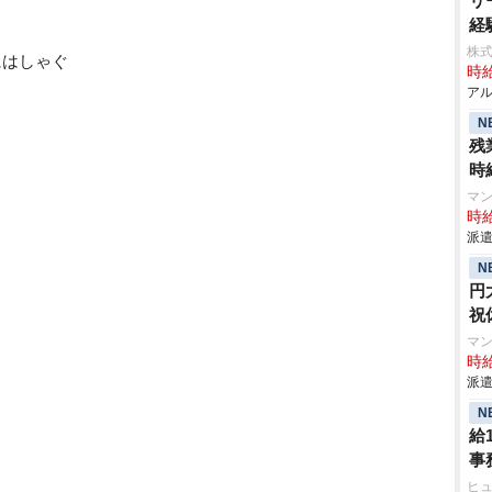
リ
経
株式
にはしゃぐ
時給
アル
N
残
時
マ
時給
派遣
N
円
祝
マ
時給
派遣
N
給
事
ヒ