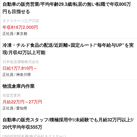
自動車の販売営業/平均年齢29.3歳/転居の無い転職で年収800万
円も目指せる
ネクステージ江戸川店
年収816万2,000円
正社員 / 東京都
冷凍・チルド食品の配送/近距離×固定ルート/“毎年給与UP”を実
現/月収42万以上可能
日本低温運輸株式会社
日給1万7,810円～
正社員 / 神奈川県
物流倉庫内作業
弥冨営業所
月給22万円～27万円
正社員 / 愛知県
自動車の販売スタッフ/積極採用中!/未経験でも月給32万円以上!/
20代平均年収555万
UNIVERSE札幌/株式会社ネクステージ