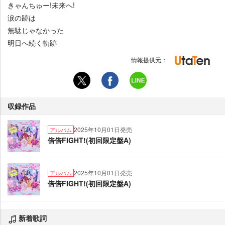
きゃんちゅー!未来へ!
涙の跡は
無駄じゃなかった
明日へ続く軌跡
情報提供元：
収録作品
2025年10月01日発売
アルバム
倍倍FIGHT!(初回限定盤A)
2025年10月01日発売
アルバム
倍倍FIGHT!(初回限定盤A)
新着歌詞