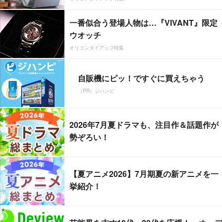
一番似合う登場人物は…『VIVANT』限定
ウオッチ
オリコンタイアップ特集
自販機にピッ！ですぐに買えちゃう
（PR）ジハンピ
2026年7月夏ドラマも、注目作＆話題作が
勢ぞろい！
【夏アニメ2026】7月期夏の新アニメを一
挙紹介！