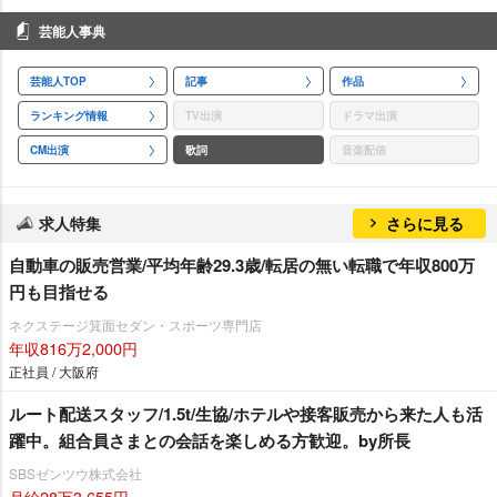
芸能人事典
芸能人TOP
記事
作品
ランキング情報
TV出演
ドラマ出演
CM出演
歌詞
音楽配信
求人特集
さらに見る
自動車の販売営業/平均年齢29.3歳/転居の無い転職で年収800万
円も目指せる
ネクステージ箕面セダン・スポーツ専門店
年収816万2,000円
正社員 / 大阪府
ルート配送スタッフ/1.5t/生協/ホテルや接客販売から来た人も活
躍中。組合員さまとの会話を楽しめる方歓迎。by所長
SBSゼンツウ株式会社
月給28万3,655円～