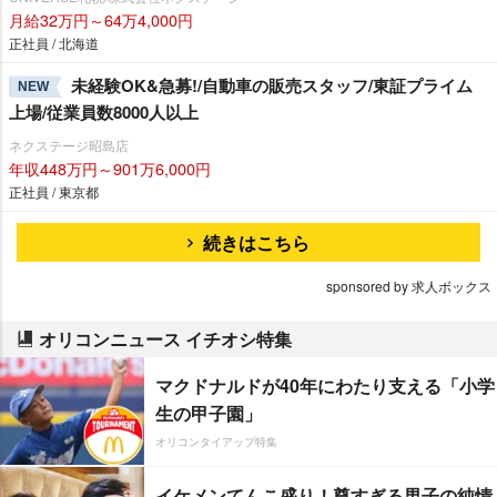
月給32万円～64万4,000円
正社員 / 北海道
未経験OK&急募!/自動車の販売スタッフ/東証プライム
NEW
上場/従業員数8000人以上
ネクステージ昭島店
年収448万円～901万6,000円
正社員 / 東京都
続きはこちら
sponsored by 求人ボックス
オリコンニュース イチオシ特集
マクドナルドが40年にわたり支える「小学
生の甲子園」
オリコンタイアップ特集
イケメンてんこ盛り！尊すぎる男子の純情