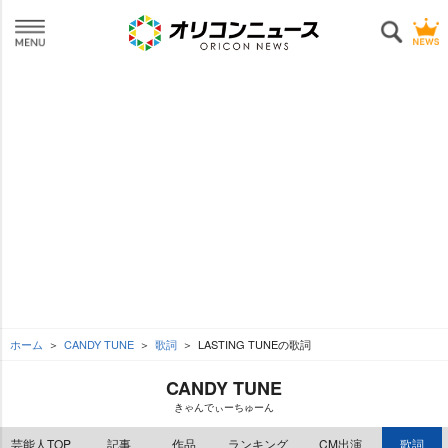
ホーム
CANDY TUNE
歌詞
LASTING TUNEの歌詞
CANDY TUNE
きゃんでぃーちゅーん
芸能人TOP
記事
作品
ランキング
CM出演
歌詞