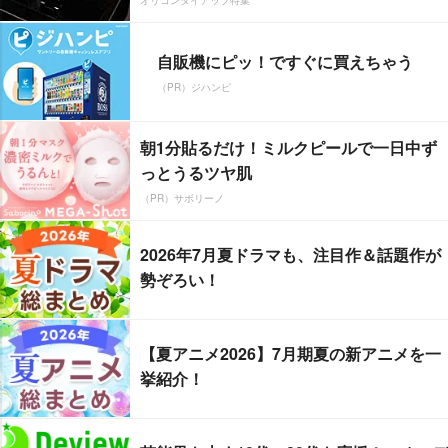
自販機にピッ！ですぐに買えちゃう
（PR）ジハンピ
朝1分貼るだけ！ミルクピールで一日中ず
っとうるツヤ肌
（PR）サボリーノ
2026年7月夏ドラマも、注目作＆話題作が
勢ぞろい！
【夏アニメ2026】7月期夏の新アニメを一
挙紹介！