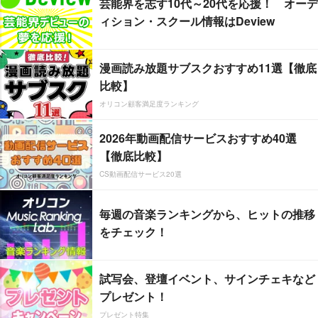
芸能界を志す10代～20代を応援！ オーデ
ィション・スクール情報はDeview
漫画読み放題サブスクおすすめ11選【徹底
比較】
オリコン顧客満足度ランキング
2026年動画配信サービスおすすめ40選
【徹底比較】
CS動画配信サービス20選
毎週の音楽ランキングから、ヒットの推移
をチェック！
試写会、登壇イベント、サインチェキなど
プレゼント！
プレゼント特集