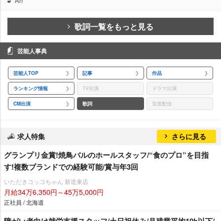
Ah
歌詞一覧をもっと見る
芸能人事典
芸能人TOP
記事
作品
ランキング情報
TV出演
ドラマ出演
CM出演
歌詞
音楽配信
求人特集
さらに見る
グランプリ金賞!焼鳥バルのホールスタッフ/“食のプロ”を目指
す!複数ブランドでの経験可能/賞与年3回
いただきコッコちゃん 新道東店
月給34万6,350円～45万5,000円
正社員 / 北海道
障がい者向け就労支援スタッフ/土日祝休み/月残業平均10h以下/