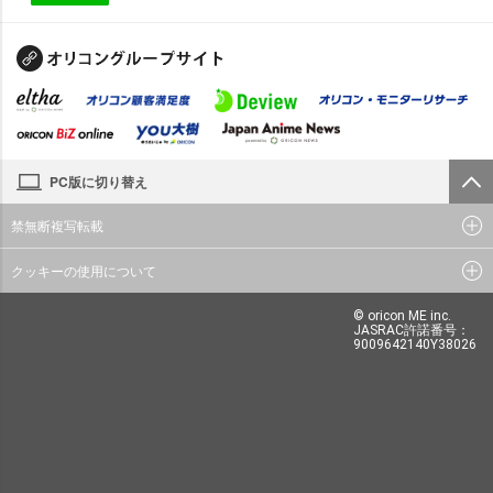
PC版に切り替え
禁無断複写転載
クッキーの使用について
© oricon ME inc.
JASRAC許諾番号：
9009642140Y38026