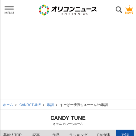
ホーム
CANDY TUNE
歌詞
すーぱー優勝ちゅーーん!の歌詞
CANDY TUNE
きゃんでぃーちゅーん
芸能人TOP
記事
作品
ランキング
CM出演
歌詞