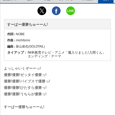
すーぱー優勝ちゅーーん!
作詞 :
NOBE
作曲 :
michitomo
編曲 :
新山俊也(GOLDTAIL)
タイアップ :
NHK教育テレビ・アニメ「魔入りました!入間くん」
エンディング・テーマ
よっしゃいくぞーーっ!
優勝!優勝!ゼッタイ優勝っ!
優勝!優勝!バイブスで優勝っ!
優勝!優勝!ひたすら優勝っ!
優勝!優勝!うちらが優勝っ!
すーぱー優勝ちゅーーん!