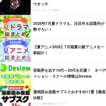
ウオッチ
オリコンタイアップ特集
2026年7月夏ドラマも、注目作＆話題作が
勢ぞろい！
【夏アニメ2026】7月期夏の新アニメを一
挙紹介！
芸能界を志す10代～20代を応援！ オーデ
ィション・スクール情報はDeview
漫画読み放題サブスクおすすめ11選【徹底
比較】
オリコン顧客満足度ランキング