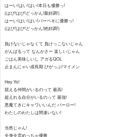
はーい!はい!はい!本日も優勝っ!
(はぴ!はぴ!どっかん!最好調!)
はーい!はい!はい!パーペキに優勝っ!
(はぴ!はぴ!どっかん!絶好調!)
負けないじゃなくて 負けっこないじゃん
がんばるって なんかさー 楽しいじゃん
ごはん美味しいし アガるQOL
止まんにゃい成長期 びがっぷ!マイメン
Hey Yo!
競える仲間がいるのって 最高!
超えれる自分がいるのって 最強!
悪魔てきにキャワいいんだ バーロー!
わたしのわたしは間違いない!
当然じゃん!
全身全霊めっちゃ優勝