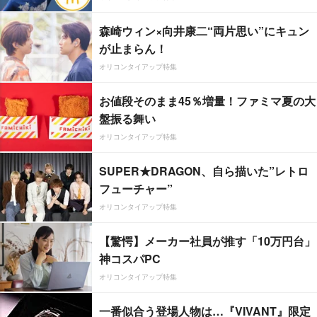
森崎ウィン×向井康二“両片思い”にキュン
が止まらん！
オリコンタイアップ特集
お値段そのまま45％増量！ファミマ夏の大
盤振る舞い
オリコンタイアップ特集
SUPER★DRAGON、自ら描いた”レトロ
フューチャー”
オリコンタイアップ特集
【驚愕】メーカー社員が推す「10万円台」
神コスパPC
オリコンタイアップ特集
一番似合う登場人物は…『VIVANT』限定