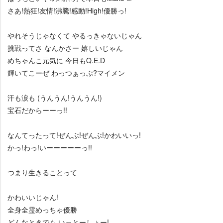
さあ!熱狂!友情!沸騰!感動!High!優勝っ!
れそうじゃなくて やるっきゃないじゃん
挑戦ってさ なんかさー 嬉しいじゃん
めちゃんこ元気に 今日もQ.E.D
輝いてこーぜ わっつぁっぷ?マイメン
汗も涙も (うんうん!うんうん!)
宝石だからーーっ!!
なんてったって!ぜんぶ!ぜんぶ!かわいいっ!
かっ!わっ!いーーーーーっ!!
つまり生きることって
かわいいじゃん!
全身全霊めっちゃ優勝
どんなときでも いっとーしょー!