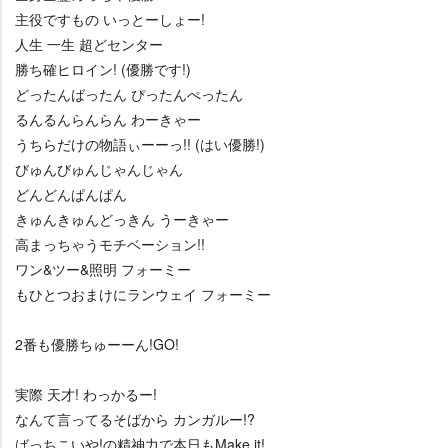
主役ですもの いっとーしょー!
人生 一生 超どセンター
勝ち確ヒロイン! (優勝です!)
どったんばったん ぴったんぺったん
るんるんらんらん わーきゃー
うちらだけの物語ぃーーっ!! (はい優勝!)
びゅんびゅんじゃんじゃん
どんどんぱんぱん
きゅんきゅんどっきん うーきゃー
高まっちゃうモチベーション!!
ワン&ツー&照明 フォーミー
もひとつおまけにランウェイ フォーミー
2番も優勝ちゅーーん!GO!
実際 天才! わっかるー!
なんて言ってるそばから カンガルー!?
ばっちこいや!の精神力で本日もMake it!